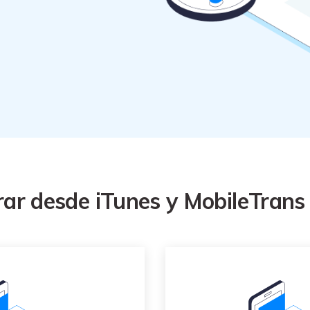
al
y no te pierdas nada útil.
,
d.
s
Consejos de transferencia de iTunes
encia de iCloud
Convierte iTunes en un potente
 usar
gestor de medios con algunos
atos de
consejos sencillos.
ENCUENTRA MÁS SOLUCIONES
ar desde iTunes y MobileTran