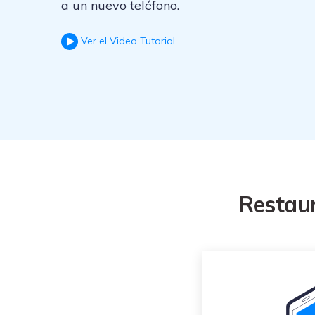
trucos para aprovechar 
a un nuevo teléfono.
Transfiere contactos, fotos
máximo tu nuevo Androi
música, videos, SMS y otro
tipos de archivos de un
Ver el Video Tutorial
Consejos de transfer
teléfono a otro y a la PC.
¿Qué tan increíble sería
iCloud para transferir d
tu teléfono?
Restaur