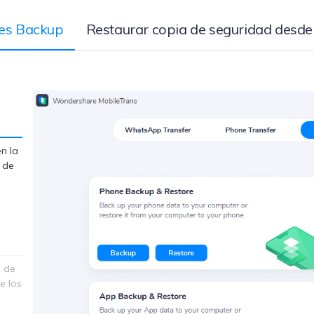
nes Backup
Restaurar copia de seguridad desde
n la
o de
s de
e los