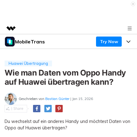
MobileTrans
Try Now
Top-Produkte
KI-gestützte digitale Kreativität
Produkte
Business
Dienstprogramme
Huawei Übertragung
Überblick
Desktop
Wie man Daten vom Oppo Handy
Funktionen
Über uns
Lösungen
auf Huawei übertragen kann?
Mobile
Funktionen
Presseraum
Ressourcen
Lösungen
Geschrieben von
Bastian Günter
| Jan 15, 2026
Handydatenübertragung
Shop
Preise
Handy-Backup & Wiederherstellung
Preise für Windows
Support
Lernen & Unterstützung
Du wechselst auf ein anderes Handy und möchtest Daten von
WhatsApp Manager
Oppo auf Huawei übertragen?
Preise für Mac
Wettbewerbe & Events