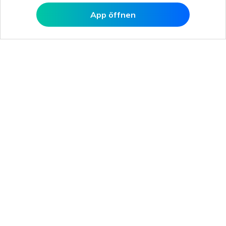
App öffnen
In MobileTrans öffnen
Hero Produkte
Wondershare
KI entdecken
Hilfe-Center