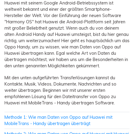
Übertragung anderer Apps
Preise für die App
Suche
Huawei mit seinem Google Android-Betriebssystem ist
Lernen
weltweit bekannt und einer der größten Smartphone-
Geschäftsplan
Hersteller der Welt. Vor der Einführung der neuen Software
Herunterladen
Hilfe erhalten
"Harmony OS" hat Huawei die Android-Plattform seit Jahren
WEITERE THEMEN ERKUNDEN
Bildungsplan
mit großer Beliebtheit genutzt. Wenn auch du von deinem
alten Android Handy auf Huawei umsteigst, bist du hier genau
richtig, um weiterzumachen! Hier geht es hauptsächlich um das
Oppo Handy, um zu wissen, wie man Daten von Oppo auf
Huawei übertragen kann. Egal welche Art von Daten du
übertragen möchtest, wir haben uns um die Besonderheiten in
den unten genannten Möglichkeiten gekümmert.
Mit den unten aufgeführten Transferlösungen kannst du
Kontakte, Musik, Videos, Dokumente, Nachrichten und so
weiter übertragen. Beginnen wir mit unserer ersten
empfohlenen Lösung für den Dateitransfer von Oppo zu
Huawei mit MobileTrans - Handy übertragen Software.
Methode 1: Wie man Daten von Oppo auf Huawei mit
MobileTrans - Handy übertragen überträgt
Methode 2: Wie man Daten von Oppo auf Huawei mit Huawei