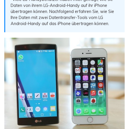
Übertragung anderer Apps
Preise für die App
Suche
Daten von ihrem LG-Android-Handy auf ihr iPhone
Lernen
übertragen können. Nachfolgend erfahren Sie, wie Sie
Geschäftsplan
Ihre Daten mit zwei Datentransfer-Tools vom LG
Herunterladen
Hilfe erhalten
WEITERE THEMEN ERKUNDEN
Bildungsplan
Android-Handy auf das iPhone übertragen können.