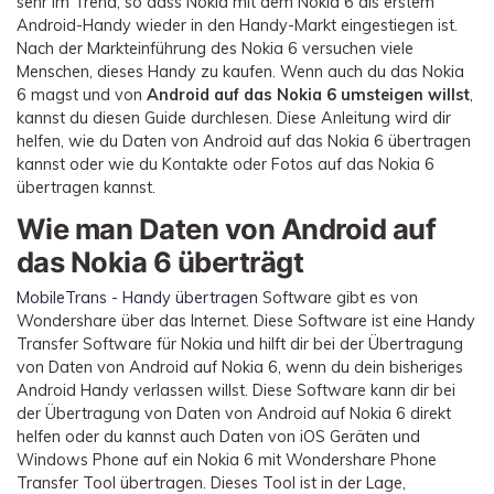
sehr im Trend, so dass Nokia mit dem Nokia 6 als erstem
Übertragung anderer Apps
Preise für die App
Suche
Android-Handy wieder in den Handy-Markt eingestiegen ist.
Lernen
Geschäftsplan
Nach der Markteinführung des Nokia 6 versuchen viele
Herunterladen
Menschen, dieses Handy zu kaufen. Wenn auch du das Nokia
Hilfe erhalten
WEITERE THEMEN ERKUNDEN
Bildungsplan
6 magst und von
Android auf das Nokia 6 umsteigen willst
,
kannst du diesen Guide durchlesen. Diese Anleitung wird dir
helfen, wie du Daten von Android auf das Nokia 6 übertragen
kannst oder wie du Kontakte oder Fotos auf das Nokia 6
übertragen kannst.
Wie man Daten von Android auf
das Nokia 6 überträgt
MobileTrans - Handy übertragen
Software gibt es von
Wondershare über das Internet. Diese Software ist eine Handy
Transfer Software für Nokia und hilft dir bei der Übertragung
von Daten von Android auf Nokia 6, wenn du dein bisheriges
Android Handy verlassen willst. Diese Software kann dir bei
der Übertragung von Daten von Android auf Nokia 6 direkt
helfen oder du kannst auch Daten von iOS Geräten und
Windows Phone auf ein Nokia 6 mit Wondershare Phone
Transfer Tool übertragen. Dieses Tool ist in der Lage,