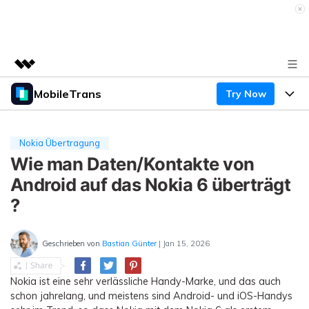
MobileTrans
Try Now
Top-Produkte
KI-gestützte digitale Kreativität
Produkte
Business
Dienstprogramme
Nokia Übertragung
Überblick
Desktop
Wie man Daten/Kontakte von
Funktionen
Über uns
Lösungen
Android auf das Nokia 6 überträgt
Mobile
Funktionen
Presseraum
Ressourcen
?
Lösungen
Handydatenübertragung
Shop
Preise
Geschrieben von
Bastian Günter
| Jan 15, 2026
Handy-Backup & Wiederherstellung
Preise für Windows
Support
Lernen & Unterstützung
Nokia ist eine sehr verlässliche Handy-Marke, und das auch
WhatsApp Manager
Preise für Mac
schon jahrelang, und meistens sind Android- und iOS-Handys
Wettbewerbe & Events