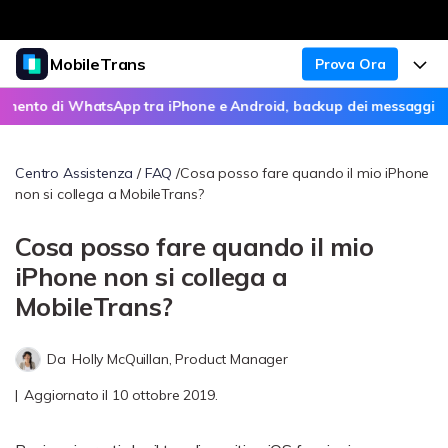
MobileTrans
Prova Ora
Prodotti in evidenza
Creatività digitale AIGC
mento di WhatsApp tra iPhone e Android, backup dei messaggi Wha
Prodotti
Business
Utilità
Panoramica
37% OFF
Chi siamo
Desktop
Centro Assistenza
/
FAQ
/Cosa posso fare quando il mio iPhone
Soluzione
non si collega a MobileTrans?
Sala stampa
Centro di supporto
Prezzi per Windows
Trasferimento WhatsApp
Cosa posso fare quando il mio
Trasferisci WhatsApp da telefono a
Negozio
Blog
Guida utente
iPhone non si collega a
Prezzi per Mac
telefono, esegui il backup di
WhatsApp e altre app social sul
MobileTrans?
computer e ripristina.
Supporto
Argomenti popolari
FAQ
Prezzi per Business
Scopri
Gestione tra telefono e altro
Da
Holly McQuillan, Product Manager
Trasferimento Telefono
Più supporto
Download
|
Aggiornato il 10 ottobre 2019.
Trasferisci messaggi, foto, video e
Concorsi & Eventi
altro da telefono a telefono, da
SCOPRI DI PIÙ
telefono a computer e viceversa.