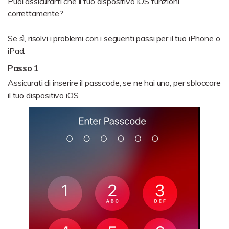
Puoi assicurarti che il tuo dispositivo iOS funzioni
correttamente?
Backup & Ripristino
Se sì, risolvi i problemi con i seguenti passi per il tuo iPhone o
Esegui il backup di oltre 18 tipi di dati
iPad.
e dati di WhatsApp sul computer. E
ripristina facilmente i backup.
Passo 1
Assicurati di inserire il passcode, se ne hai uno, per sbloccare
il tuo dispositivo iOS.
App
Mutsapper
Trasferisci i dati di WhatsApp e
WhatsApp Business senza ripristino delle
impostazioni di fabbrica.
MobileTrans App
Trasferisci i dati del telefono, i dati di
WhatsApp e i file tra dispositivi.