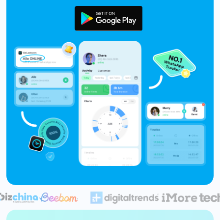
Backup e restauração
Fazer backup de até 18 tipos de dados e dados do
WhatsApp para o computador. E restaurar
backups facilmente.
Recuperar visulização única de WhatsApp
Recupere todas as mídias de visulização única do
WhatsApp — fotos, vídeos e mensagens de voz.
App
Mutsapper
Transferir dados do WhatsApp e WhatsApp
Business sem redefinição de fábrica.
MobileTrans App