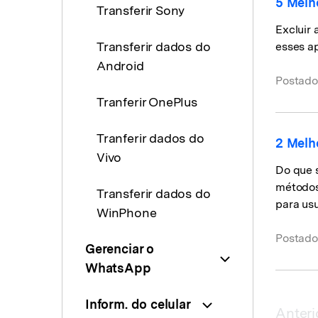
5 Melh
Transferir Sony
Excluir 
Transferir dados do
esses a
Android
Postado
Tranferir OnePlus
Tranferir dados do
2 Melh
Vivo
Do que 
métodos
Transferir dados do
para usu
WinPhone
Postado
Gerenciar o
WhatsApp
Inform. do celular
Anteri