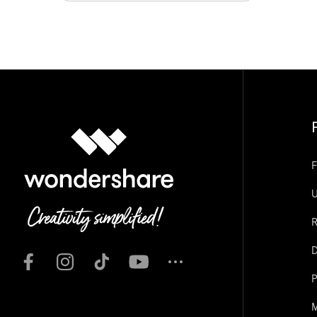
F
U
R
D
P
M