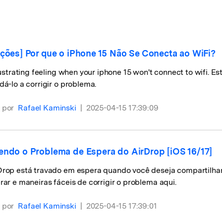
visulização única do
WhatsApp — fotos, vídeos e
mensagens de voz.
SAIBA MAIS
uções] Por que o iPhone 15 Não Se Conecta ao WiFi?
frustrating feeling when your iphone 15 won't connect to wifi. E
dá-lo a corrigir o problema.
 por
Rafael Kaminski
|
2025-04-15 17:39:09
endo o Problema de Espera do AirDrop [iOS 16/17]
Drop está travado em espera quando você deseja compartilhar
rar e maneiras fáceis de corrigir o problema aqui.
 por
Rafael Kaminski
|
2025-04-15 17:39:01