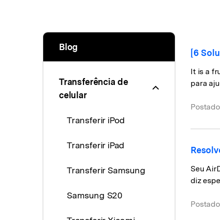
WhatsApp para o
computador. E restaurar
backups facilmente.
Blog
[6 Sol
It is a 
Transferência de
para aju
celular
Postado
Transferir iPod
Transferir iPad
Resolv
Seu Air
Transferir Samsung
diz espe
Samsung S20
Postado