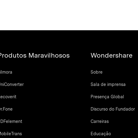
Produtos Maravilhosos
Wondershare
ilmora
Sobre
niConverter
Sala de imprensa
ecoverit
Presença Global
r.Fone
Discurso do Fundador
DFelement
Carreiras
obileTrans
Educação