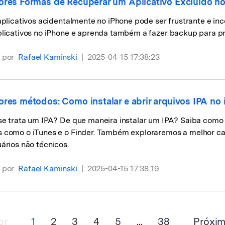
ores Formas de Recuperar um Aplicativo Excluído n
aplicativos acidentalmente no iPhone pode ser frustrante e in
plicativos no iPhone e aprenda também a fazer backup para p
 por
Rafael Kaminski
|
2025-04-15 17:38:23
ores métodos: Como instalar e abrir arquivos IPA no
se trata um IPA? De que maneira instalar um IPA? Saiba como
 como o iTunes e o Finder. Também exploraremos a melhor ca
ários não técnicos.
 por
Rafael Kaminski
|
2025-04-15 17:38:19
or
1
2
3
4
5
...
38
Próxi