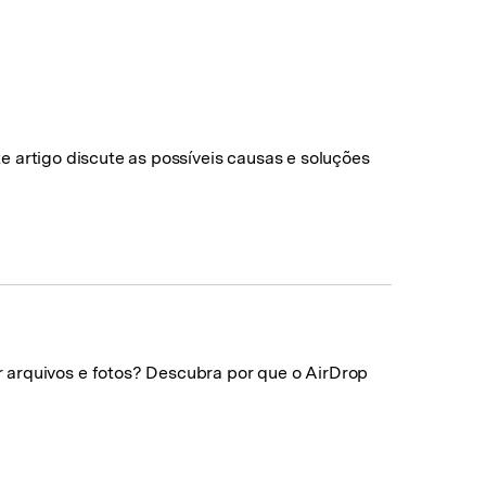
O WeLastseen mantém seu
atividades!
WhatsApp conectado e
informado.
ste artigo discute as possíveis causas e soluções
 arquivos e fotos? Descubra por que o AirDrop