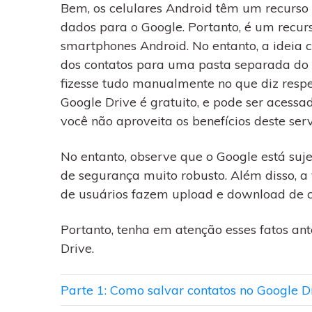
WhatsApp para o
Bem, os celulares Android têm um recurso
computador. E restaurar
dados para o Google. Portanto, é um recur
backups facilmente.
smartphones Android. No entanto, a ideia 
dos contatos para uma pasta separada do G
fizesse tudo manualmente no que diz respe
Google Drive é gratuito, e pode ser acessa
você não aproveita os benefícios deste serv
No entanto, observe que o Google está suj
de segurança muito robusto. Além disso, a
de usuários fazem upload e download de 
Portanto, tenha em atenção esses fatos an
Drive.
Parte 1: Como salvar contatos no Google D