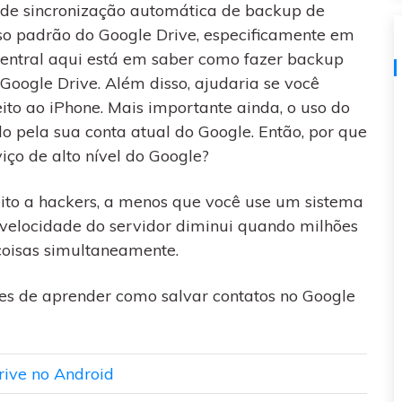
visulização única do
 de sincronização automática de backup de
WhatsApp — fotos, vídeos e
so padrão do Google Drive, especificamente em
mensagens de voz.
central aqui está em saber como fazer backup
SAIBA MAIS
oogle Drive. Além disso, ajudaria se você
ito ao iPhone. Mais importante ainda, o uso do
do pela sua conta atual do Google. Então, por que
iço de alto nível do Google?
eito a hackers, a menos que você use um sistema
 velocidade do servidor diminui quando milhões
coisas simultaneamente.
tes de aprender como salvar contatos no Google
rive no Android