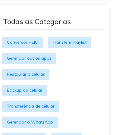
O WeLastseen mantém seu
atividades!
WhatsApp conectado e
informado.
Todas as Categorias
Conversor HEIC
Transferir Playlist
Gerenciar outros apps
Restaurar o celular
Backup do celular
Transferência de celular
Gerenciar o WhatsApp