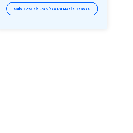
Mais Tutoriais Em Vídeo Da MobileTrans >>