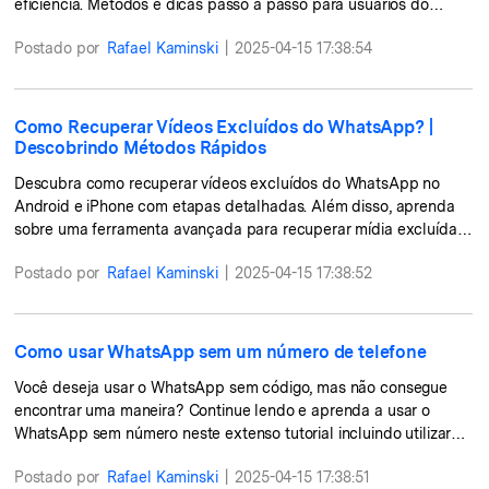
Transferir dados do telefone, dados do
eficiência. Métodos e dicas passo a passo para usuários do
WhatsApp e arquivos entre dispositivos.
iPhone.
Postado por
Rafael Kaminski
|
2025-04-15 17:38:54
WeLastseen
O WeLastseen mantém seu WhatsApp conectado
Como Recuperar Vídeos Excluídos do WhatsApp? |
e informado.
Descobrindo Métodos Rápidos
Descubra como recuperar vídeos excluídos do WhatsApp no
Android e iPhone com etapas detalhadas. Além disso, aprenda
sobre uma ferramenta avançada para recuperar mídia excluída
do WhatsApp.
Postado por
Rafael Kaminski
|
2025-04-15 17:38:52
Como usar WhatsApp sem um número de telefone
Você deseja usar o WhatsApp sem código, mas não consegue
encontrar uma maneira? Continue lendo e aprenda a usar o
WhatsApp sem número neste extenso tutorial incluindo utilizar
um número virtual e mantendo sua privacidade e garantindo a
Postado por
Rafael Kaminski
|
2025-04-15 17:38:51
funcionalidade completa do aplicativo.