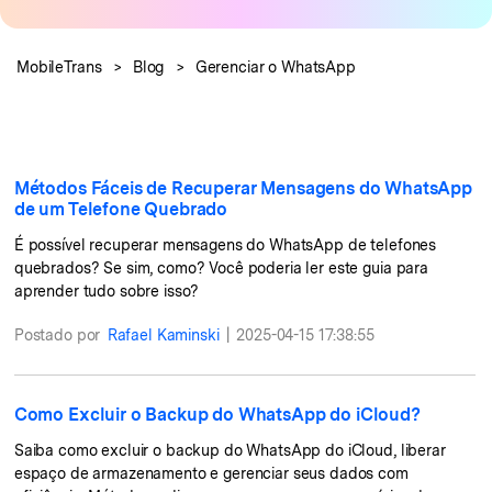
Backup e restauração
Fazer backup de até 18 tipos de dados e dados do
WhatsApp para o computador. E restaurar
MobileTrans
>
Blog
>
Gerenciar o WhatsApp
backups facilmente.
Recuperar visulização única de WhatsApp
Recupere todas as mídias de visulização única do
Métodos Fáceis de Recuperar Mensagens do WhatsApp
WhatsApp — fotos, vídeos e mensagens de voz.
de um Telefone Quebrado
É possível recuperar mensagens do WhatsApp de telefones
quebrados? Se sim, como? Você poderia ler este guia para
aprender tudo sobre isso?
App
Postado por
Rafael Kaminski
|
2025-04-15 17:38:55
Mutsapper
Transferir dados do WhatsApp e WhatsApp
Business sem redefinição de fábrica.
Como Excluir o Backup do WhatsApp do iCloud?
Saiba como excluir o backup do WhatsApp do iCloud, liberar
MobileTrans App
espaço de armazenamento e gerenciar seus dados com