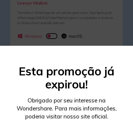
Licença Vitalícia
Transfira o WhatsApp de um celular para outro, faça backup do
WhatsApp/LINE/Kik/Viber/Wechat para o computador e restaure
os dispositivos quando precisar.
Windows
macOS
R$ 224,99
R$ 249,99
Esta promoção já
BAIXE AGORA
>>
expirou!
10% OFF
Obrigado por seu interesse na
Wondershare. Para mais informações,
poderia visitar nosso site oficial.
MobileTrans - Transferência