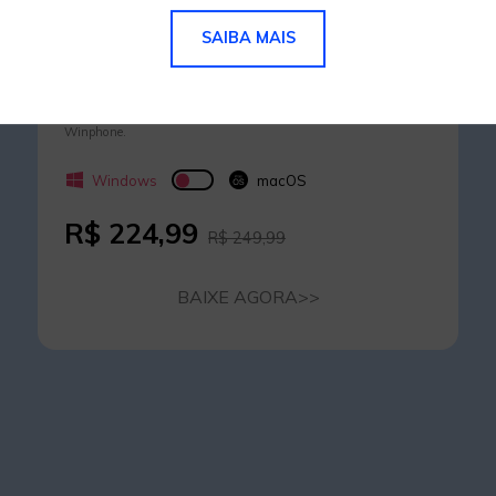
de Celular
SAIBA MAIS
Licença Vitalícia
Transfira contatos, fotos, músicas, vídeos, SMS, notas e outros
tipos de arquivo de um celular para outro, suporte Android, iOS e
Winphone.
Windows
macOS
R$ 224,99
R$ 249,99
BAIXE AGORA
>>