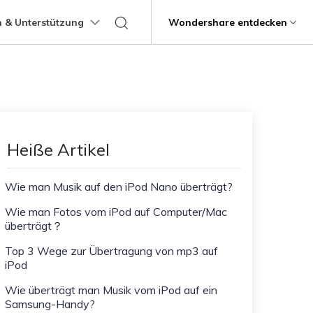
 & Unterstützung
Support
Wondershare entdecken
programme
Über Wondershare
ungen
Lernen
Übertragung anderer
Hilfe erhalten
Geschäftsplan
Bildungsplan
Produkte
Dienstprogramme
Business
Apps
ps
Benutzerhandbuch
Kontaktieren Sie uns
g
Über uns
Mutsapper
Kik Übertragung Tipps
it
Dr.Fone
Video-Übertragung
Fotoübertragung
stipps
Videotutorials
Hilfezentrum
rstellung verlorener
WhatsApp-Daten ohne Werksreset
Line Transfer Tipps
Presseraum
Heiße Artikel
übertragen
Recoverit
FAQs
Blitzschneller
Kontaktübertragung
Viber Transfer Tipps
t
Shop
MobileTrans
t beschädigte Videos, Fotos
Übertrag
Wie man Musik auf den iPod Nano überträgt?
Welastseen
Support
Dateiübertragung
Nachrichtenübertragung
Halte Ihr WhatsApp verbunden und
e
Wie man Fotos vom iPod auf Computer/Mac
informiert.
ng mobiler Geräte.
überträgt？
Trans
Top 3 Wege zur Übertragung von mp3 auf
rtragung von Telefon zu
iPod
fe
Wie überträgt man Musik vom iPod auf ein
Kindersicherung.
Samsung-Handy?