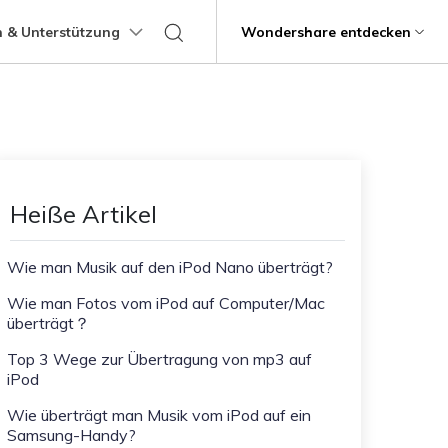
 & Unterstützung
Support
Wondershare entdecken
programme
Über Wondershare
ungen
Lernen
Übertragung anderer
Hilfe erhalten
Geschäftsplan
Bildungsplan
Produkte
Dienstprogramme
Business
Apps
ps
Benutzerhandbuch
Kontaktieren Sie uns
g
Über uns
Mutsapper
Kik Übertragung Tipps
it
Dr.Fone
Video-Übertragung
Fotoübertragung
stipps
Videotutorials
Hilfezentrum
rstellung verlorener
WhatsApp-Daten ohne Werksreset
Line Transfer Tipps
Presseraum
Heiße Artikel
übertragen
Recoverit
FAQs
Blitzschneller
Kontaktübertragung
Viber Transfer Tipps
t
Shop
MobileTrans
t beschädigte Videos, Fotos
Übertrag
Wie man Musik auf den iPod Nano überträgt?
Welastseen
Support
Dateiübertragung
Nachrichtenübertragung
Halte Ihr WhatsApp verbunden und
e
Wie man Fotos vom iPod auf Computer/Mac
informiert.
ng mobiler Geräte.
überträgt？
Trans
Top 3 Wege zur Übertragung von mp3 auf
rtragung von Telefon zu
iPod
fe
Wie überträgt man Musik vom iPod auf ein
Kindersicherung.
Samsung-Handy?