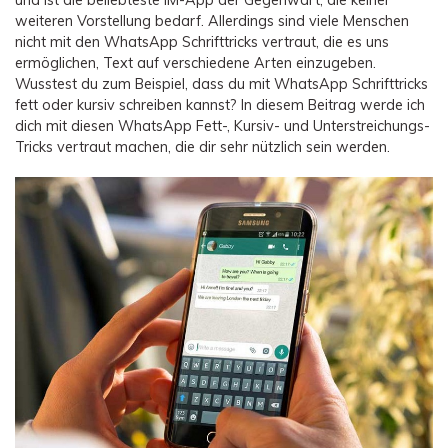
Übertragung anderer Apps
Preise für die App
Suche
weiteren Vorstellung bedarf. Allerdings sind viele Menschen
Lernen
Geschäftsplan
nicht mit den WhatsApp Schrifttricks vertraut, die es uns
Herunterladen
ermöglichen, Text auf verschiedene Arten einzugeben.
Hilfe erhalten
WEITERE THEMEN ERKUNDEN
Bildungsplan
Wusstest du zum Beispiel, dass du mit WhatsApp Schrifttricks
fett oder kursiv schreiben kannst? In diesem Beitrag werde ich
dich mit diesen WhatsApp Fett-, Kursiv- und Unterstreichungs-
Tricks vertraut machen, die dir sehr nützlich sein werden.