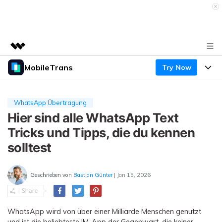
MobileTrans
Try Now
Top-Produkte
KI-gestützte digitale Kreativität
Produkte
Business
Dienstprogramme
WhatsApp Übertragung
Überblick
Desktop
Hier sind alle WhatsApp Text
Funktionen
Über uns
Lösungen
Tricks und Tipps, die du kennen
Mobile
Funktionen
Presseraum
Ressourcen
solltest
Lösungen
Handydatenübertragung
Shop
Preise
Geschrieben von
Bastian Günter
| Jan 15, 2026
Handy-Backup & Wiederherstellung
Preise für Windows
Support
Lernen & Unterstützung
WhatsApp Manager
Preise für Mac
WhatsApp wird von über einer Milliarde Menschen genutzt
Wettbewerbe & Events
und ist die beliebteste IM-App der Gegenwart, die keiner