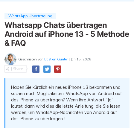
Übertragung anderer Apps
Preise für die App
Suche
Lernen
Geschäftsplan
WhatsApp Übertragung
Herunterladen
Hilfe erhalten
WEITERE THEMEN ERKUNDEN
Bildungsplan
Whatsapp Chats übertragen
Android auf iPhone 13 - 5 Methode
& FAQ
Geschrieben von
Bastian Günter
| Jan 15, 2026
Haben Sie kürzlich ein neues iPhone 13 bekommen und
suchen nach Möglichkeiten, WhatsApp von Android auf
das iPhone zu übertragen? Wenn Ihre Antwort "Ja"
lautet, dann wird dies die letzte Anleitung, die Sie lesen
werden, um WhatsApp-Nachrichten von Android auf
das iPhone zu übertragen！