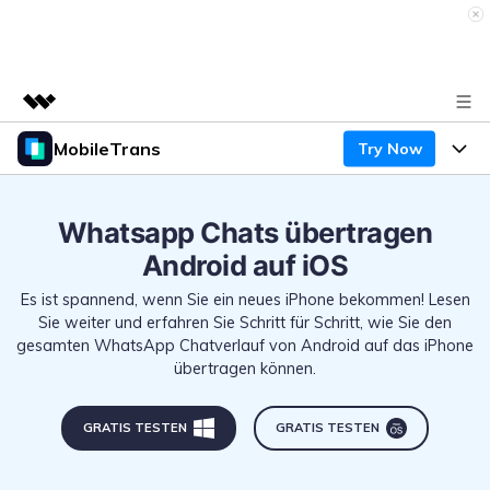
MobileTrans
Try Now
Top-Produkte
KI-gestützte digitale Kreativität
Produkte
Business
Dienstprogramme
Whatsapp Chats übertragen
Überblick
Desktop
Funktionen
Android auf iOS
Über uns
Lösungen
Mobile
Es ist spannend, wenn Sie ein neues iPhone bekommen! Lesen
Funktionen
Presseraum
Ressourcen
Sie weiter und erfahren Sie Schritt für Schritt, wie Sie den
gesamten WhatsApp Chatverlauf von Android auf das iPhone
Lösungen
Handydatenübertragung
Shop
übertragen können.
Preise
Handy-Backup & Wiederherstellung
Preise für Windows
Support
Lernen & Unterstützung
GRATIS TESTEN
GRATIS TESTEN
WhatsApp Manager
Preise für Mac
Wettbewerbe & Events