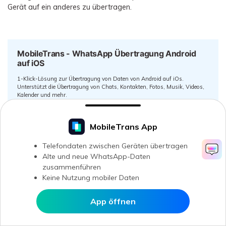
Gerät auf ein anderes zu übertragen.
MobileTrans - WhatsApp Übertragung Android
auf iOS
1-Klick-Lösung zur Übertragung von Daten von Android auf iOs.
Unterstützt die Übertragung von Chats, Kontakten, Fotos, Musik, Videos,
Kalender und mehr.
Sicherer Download
MobileTrans App
Telefondaten zwischen Geräten übertragen
Alte und neue WhatsApp-Daten
FAQ: Kann man WhatsApp-Daten über
zusammenführen
Keine Nutzung mobiler Daten
„Nummer ändern“ Feature von Android
auf iPhone übertragen?
App öffnen
In MobileTrans öffnen
Die Antwort ist NEIN
. Wenn Sie versuchen, im Internet nach