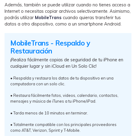
Además, también se puede utilizar cuando no tienes acceso a
Internet o necesitas copiar archivos selectivamente.󠀲󠀡󠀠󠀥󠀩󠀧󠀤󠀠󠀥󠀳󠀰 Asimismo,
podrás utilizar
MobileTrans
cuando quieras transferir tus
datos a otro dispositivo, como a un smartphone Android.
MobileTrans - Respaldo y
Restauración
¡Realiza fácilmente copias de seguridad de tu iPhone en
cualquier lugar y sin iCloud en Un Solo Clic!
• Respalda y restaura los datos de tu dispositivo en una
computadora con un solo clic.󠀲󠀡󠀠󠀥󠀩󠀧󠀤󠀩󠀩󠀳
• Restaura fácilmente fotos, videos, calendario, contactos,
mensajes y música de iTunes a tu iPhone/iPad.󠀲󠀡󠀠󠀥󠀩󠀧󠀥󠀠󠀠󠀳
• Tarda menos de 10 minutos en terminar.󠀲󠀡󠀠󠀥󠀩󠀧󠀥󠀠󠀡󠀳
• Totalmente compatible con los principales proveedores
como AT&T, Verizon, Sprint y T-Mobile.󠀲󠀡󠀠󠀥󠀩󠀧󠀥󠀠󠀢󠀳