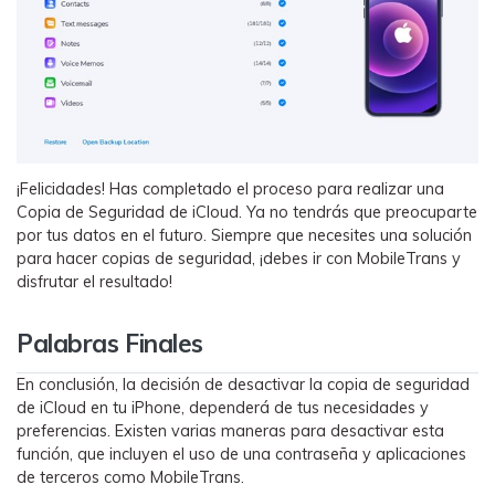
¡Felicidades! Has completado el proceso para realizar una
Copia de Seguridad de iCloud.󠀲󠀡󠀠󠀥󠀩󠀧󠀤󠀦󠀣󠀳󠀰 Ya no tendrás que preocuparte
por tus datos en el futuro.󠀲󠀡󠀠󠀥󠀩󠀧󠀤󠀦󠀤󠀳󠀰 Siempre que necesites una solución
para hacer copias de seguridad, ¡debes ir con MobileTrans y
disfrutar el resultado!
Palabras Finales
En conclusión, la decisión de desactivar la copia de seguridad
de iCloud en tu iPhone, dependerá de tus necesidades y
preferencias.󠀲󠀡󠀠󠀥󠀩󠀧󠀤󠀦󠀧󠀳󠀰 Existen varias maneras para desactivar esta
función, que incluyen el uso de una contraseña y aplicaciones
de terceros como MobileTrans.󠀲󠀡󠀠󠀥󠀩󠀧󠀤󠀦󠀨