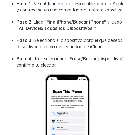
Paso 1.
Ve a
iCloud
e inicia sesión utilizando tu Apple ID
y contraseña en una computadora u otro dispositivo.󠀲󠀡󠀠󠀥󠀩󠀧󠀣󠀩󠀢
Paso 2.
Elige
"Find iPhone/Buscar iPhone"
y luego
"All Devices/Todos los Dispositivos."󠀲󠀡󠀠󠀥󠀩󠀧󠀣󠀩󠀤󠀳
Paso 3.
Selecciona el dispositivo para el que deseas
desactivar la copia de seguridad de iCloud.󠀲󠀡󠀠󠀥󠀩󠀧󠀣󠀩󠀦󠀳
Paso 4.
Tras seleccionar "
Erase/Borrar
[dispositivo]",
confirma tu elección.