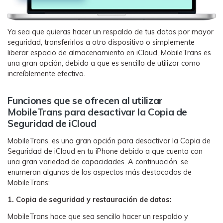
Ya sea que quieras hacer un respaldo de tus datos por mayor
seguridad, transferirlos a otro dispositivo o simplemente
liberar espacio de almacenamiento en iCloud, MobileTrans es
una gran opción, debido a que es sencillo de utilizar como
increíblemente efectivo.󠀲󠀡󠀠󠀥󠀩󠀧󠀤󠀢󠀡󠀳
󠀰Funciones que se ofrecen al utilizar
MobileTrans para desactivar la Copia de
Seguridad de iCloud
󠀰MobileTrans, es una gran opción para desactivar la Copia de
Seguridad de iCloud en tu iPhone debido a que cuenta con
una gran variedad de capacidades.󠀲󠀡󠀠󠀥󠀩󠀧󠀤󠀢󠀣󠀳󠀰 A continuación, se
enumeran algunos de los aspectos más destacados de
MobileTrans:󠀲󠀡󠀠󠀥󠀩󠀧󠀤󠀢󠀤󠀳
󠀰1. Copia de seguridad y restauración de datos:󠀲󠀡󠀠󠀥󠀩󠀧󠀤󠀢󠀥󠀳
󠀰MobileTrans hace que sea sencillo hacer un respaldo y