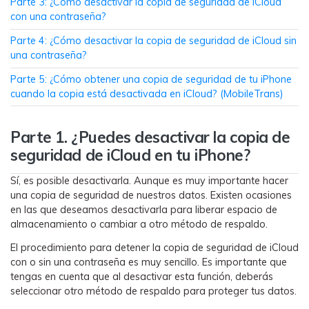
MobileTrans App
󠀰Parte 3: ¿Cómo desactivar la copia de seguridad de iCloud
con una contraseña?󠀲󠀡󠀠󠀥󠀩󠀧󠀣󠀠󠀩󠀳
Transfiere datos del teléfono, de
WhatsApp y archivos entre dispositivos
󠀰Parte 4: ¿Cómo desactivar la copia de seguridad de iCloud sin
iOS y Android.
una contraseña?󠀲󠀡󠀠󠀥󠀩󠀧󠀣󠀡󠀠󠀳
󠀰Parte 5: ¿Cómo obtener una copia de seguridad de tu iPhone
Welastseen
cuando la copia está desactivada en iCloud? (MobileTrans)
WeLastseen te tiene al tanto de todo en
WhatsApp.
Parte 1. ¿Puedes desactivar la copia de
seguridad de iCloud en tu iPhone?󠀲󠀡󠀠󠀥󠀩󠀧󠀣󠀠󠀧󠀳
Sí, es posible desactivarla.󠀲󠀡󠀠󠀥󠀩󠀧󠀣󠀡󠀤󠀳󠀰 Aunque es muy importante hacer
una copia de seguridad de nuestros datos.󠀲󠀡󠀠󠀥󠀩󠀧󠀣󠀡󠀥󠀳󠀰 Existen ocasiones
en las que deseamos desactivarla para liberar espacio de
almacenamiento o cambiar a otro método de respaldo.󠀲󠀡󠀠󠀥󠀩󠀧󠀣󠀡󠀦󠀳
El procedimiento para detener la copia de seguridad de iCloud
con o sin una contraseña es muy sencillo.󠀲󠀡󠀠󠀥󠀩󠀧󠀣󠀡󠀧󠀳󠀰 Es importante que
tengas en cuenta que al desactivar esta función, deberás
seleccionar otro método de respaldo para proteger tus datos.󠀲󠀡󠀠󠀥󠀩󠀧󠀣󠀡󠀨