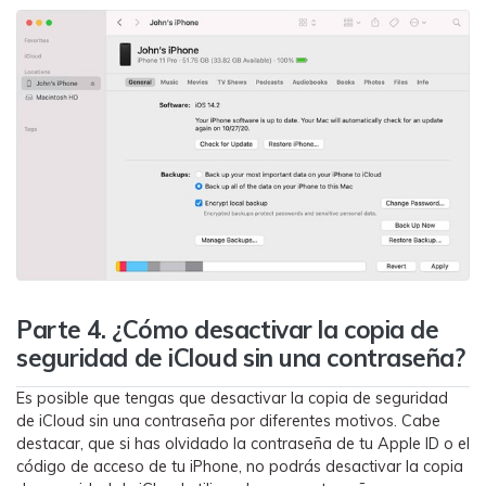
Parte 4. ¿Cómo desactivar la copia de
seguridad de iCloud sin una contraseña?󠀲󠀡󠀠󠀥󠀩󠀧󠀣󠀡󠀠󠀳
Es posible que tengas que desactivar la copia de seguridad
de iCloud sin una contraseña por diferentes motivos.󠀲󠀡󠀠󠀥󠀩󠀧󠀣󠀨󠀣󠀳󠀰 Cabe
destacar, que si has olvidado la contraseña de tu Apple ID o el
código de acceso de tu iPhone, no podrás desactivar la copia