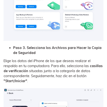
Paso 3. Selecciona los Archivos para Hacer la Copia
de Seguridad󠀲󠀡󠀠󠀥󠀩󠀧󠀤󠀥󠀢󠀳
󠀰Elige los datos del iPhone de los que deseas realizar el
respaldo en tu computadora.󠀲󠀡󠀠󠀥󠀩󠀧󠀤󠀥󠀣󠀳󠀰 Para ello, selecciona las
casillas
de verificación
situadas junto a la categoría de datos
correspondiente.󠀲󠀡󠀠󠀥󠀩󠀧󠀤󠀥󠀤󠀳󠀰 Seguidamente, haz clic en el botón
"Start/Iniciar"󠀲󠀡󠀠󠀥󠀩󠀧󠀤󠀥󠀥󠀳
.