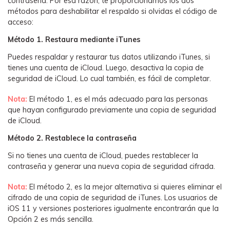
contraseña.󠀲󠀡󠀠󠀥󠀩󠀧󠀣󠀦󠀧󠀳󠀰 Por esa razón, te proporcionamos los dos
métodos para deshabilitar el respaldo si olvidas el código de
acceso:󠀲󠀡󠀠󠀥󠀩󠀧󠀣󠀦󠀨󠀳
Método 1. Restaura mediante iTunes󠀲󠀡󠀠󠀥󠀩󠀧󠀣󠀧󠀠󠀳
󠀰Puedes respaldar y restaurar tus datos utilizando iTunes, si
tienes una cuenta de iCloud.󠀲󠀡󠀠󠀥󠀩󠀧󠀣󠀧󠀡󠀳󠀰 Luego, desactiva la copia de
seguridad de iCloud.󠀲󠀡󠀠󠀥󠀩󠀧󠀣󠀧 Lo cual también, es fácil de completar.󠀲󠀡󠀠󠀥󠀩󠀧󠀣󠀧󠀣󠀳
󠀰Nota:
El método 1, es el más adecuado para las personas
que hayan configurado previamente una copia de seguridad
de iCloud.󠀲󠀡󠀠󠀥󠀩󠀧󠀣󠀧󠀤󠀳
Método 2. Restablece la contraseña
󠀰Si no tienes una cuenta de iCloud, puedes restablecer la
contraseña y generar una nueva copia de seguridad cifrada.󠀲󠀡󠀠󠀥󠀩󠀧󠀣󠀧󠀧󠀳
󠀰Nota:
El método 2, es la mejor alternativa si quieres eliminar el
cifrado de una copia de seguridad de iTunes.󠀲󠀡󠀠󠀥󠀩󠀧󠀣󠀧󠀨󠀳󠀰 Los usuarios de
iOS 11 y versiones posteriores igualmente encontrarán que la
Opción 2 es más sencilla.