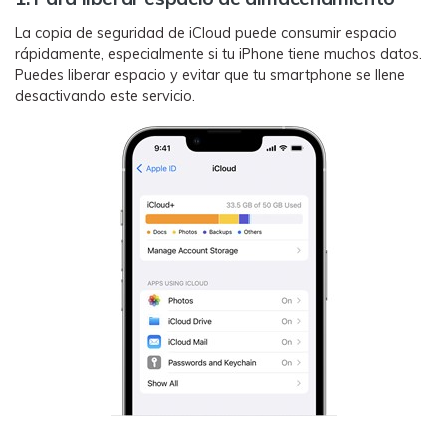
La copia de seguridad de 󠀰iCloud puede consumir espacio
rápidamente, especialmente si tu iPhone tiene muchos datos.󠀲󠀡󠀠󠀥󠀩󠀧󠀣󠀣󠀠󠀳󠀰
Puedes liberar espacio y evitar que tu smartphone se llene
desactivando este servicio.