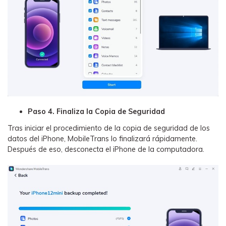
Paso 4. Finaliza la Copia de Seguridad󠀲󠀡󠀠󠀥󠀩󠀧󠀤󠀥󠀨󠀳
Tras iniciar el procedimiento de la copia de seguridad de los
datos del iPhone, MobileTrans lo finalizará rápidamente.󠀲󠀡󠀠󠀥󠀩󠀧󠀤󠀥󠀩󠀳󠀰
Después de eso, desconecta el iPhone de la computadora.