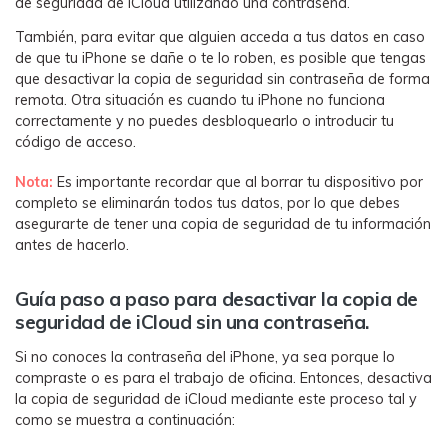
de seguridad de iCloud utilizando una contraseña.󠀲󠀡󠀠󠀥󠀩󠀧󠀣󠀨󠀤󠀳
󠀰También, para evitar que alguien acceda a tus datos en caso
de que tu iPhone se dañe o te lo roben, es posible que tengas
que desactivar la copia de seguridad sin contraseña de forma
remota.󠀲󠀡󠀠󠀥󠀩󠀧󠀣󠀨󠀥󠀳󠀰 Otra situación es cuando tu iPhone no funciona
correctamente y no puedes desbloquearlo o introducir tu
código de acceso.󠀲󠀡󠀠󠀥󠀩󠀧󠀣󠀨󠀦󠀳
󠀰Nota:
Es importante recordar que al borrar tu dispositivo por
completo se eliminarán todos tus datos, por lo que debes
asegurarte de tener una copia de seguridad de tu información
antes de hacerlo.
Guía paso a paso para desactivar la copia de
seguridad de iCloud sin una contraseña󠀲󠀡󠀠󠀥󠀩󠀧󠀣󠀨󠀨󠀳.
󠀰Si no conoces la contraseña del iPhone, ya sea porque lo
compraste o es para el trabajo de oficina.󠀲󠀡󠀠󠀥󠀩󠀧󠀣󠀨󠀩󠀳󠀰 Entonces, desactiva
la copia de seguridad de iCloud mediante este proceso tal y
como se muestra a continuación:󠀲󠀡󠀠󠀥󠀩󠀧󠀣󠀩󠀠󠀳