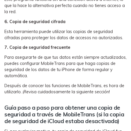
que la hace la alternativa perfecta cuando no tienes acceso a
la red.󠀲󠀡󠀠󠀥󠀩󠀧󠀤󠀣󠀤󠀳
6. Copia de seguridad cifrada󠀲󠀡󠀠󠀥󠀩󠀧󠀤󠀣󠀥󠀳
Esta herramienta puede utilizar las copias de seguridad
cifradas para proteger los datos de accesos no autorizados.󠀲󠀡󠀠󠀥󠀩󠀧󠀤󠀣󠀦󠀳
󠀰7. Copia de seguridad frecuente
󠀰Para asegurarte de que tus datos están siempre actualizados,
puedes configurar MobileTrans para que haga copias de
seguridad de los datos de tu iPhone de forma regular y
automática.󠀲󠀡󠀠󠀥󠀩󠀧󠀤󠀣󠀨󠀳
󠀰Después de conocer las funciones de MobileTrans, es hora de
utilizarlo.󠀲󠀡󠀠󠀥󠀩󠀧󠀤󠀣󠀩󠀳󠀰 ¡Revisa cuidadosamente la siguiente sección!
Guía paso a paso para obtener una copia de
seguridad a través de MobileTrans (si la copia
de seguridad de iCloud estaba desactivada)󠀲󠀡󠀠󠀥󠀩󠀧󠀤󠀤󠀡󠀳