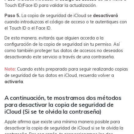
Touch ID/Face ID para validar la actualización.󠀲󠀡󠀠󠀥󠀩󠀧󠀣󠀦󠀡
Paso 5.
La copia de seguridad de iCloud se
desactivará
cuando introduzcas el código de acceso o te autentiques con
el Touch ID o el Face ID.󠀲󠀡󠀠󠀥󠀩󠀧󠀣󠀦󠀢󠀳
󠀰De esta manera, evitarás que alguien acceda a la
configuración de la copia de seguridad sin tu permiso.󠀲󠀡󠀠󠀥󠀩󠀧󠀣󠀦󠀣󠀳󠀰 Así
como también proteger tus datos de accesos no deseados
desactivando este servicio a través de una contraseña.󠀲󠀡󠀠󠀥󠀩󠀧󠀣󠀦󠀤󠀳
󠀰Nota:
Cuando estés preparado para seguir realizando copias
de seguridad de tus datos en iCloud, recuerda volver a
activarla
.
A continuación, te mostramos dos métodos
para desactivar la copia de seguridad de
iCloud (Si se te olvida la contraseña)󠀲󠀡󠀠󠀥󠀩󠀧󠀣󠀦󠀦󠀳
󠀰Apple afirma que existe una mínima manera posible para
desactivar la copia de seguridad de iCloud si se te olvida la