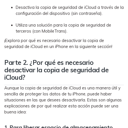
Desactiva la copia de seguridad de iCloud a través de la
configuración del dispositivo (sin contraseña).󠀲󠀡󠀠󠀥󠀩󠀧󠀣󠀢󠀢󠀳
Utiliza una solución para la copia de seguridad de
terceros (con MobileTrans).󠀲󠀡󠀠󠀥󠀩󠀧󠀣󠀢󠀣󠀳
󠀰¡Explora por qué es necesario desactivar la copia de
seguridad de iCloud en un iPhone en la siguiente sección!
Parte 2. ¿Por qué es necesario
desactivar la copia de seguridad de
iCloud?󠀲󠀡󠀠󠀥󠀩󠀧󠀣󠀠󠀨󠀳
Aunque la copia de seguridad de iCloud es una manera útil y
sencilla de proteger los datos de tu iPhone, puede haber
situaciones en las que desees desactivarla.󠀲󠀡󠀠󠀥󠀩󠀧󠀣󠀢󠀧󠀳󠀰 Estas son algunas
explicaciones de por qué realizar esta acción puede ser una
buena idea:󠀲󠀡󠀠󠀥󠀩󠀧󠀣󠀢󠀨󠀳
󠀰1. Para liberar espacio de almacenamiento󠀲󠀡󠀠󠀥󠀩󠀧󠀣󠀢󠀩󠀳