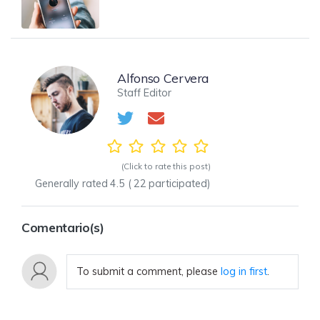
Alfonso Cervera
Staff Editor
(Click to rate this post)
Generally rated
4.5
(
22
participated)
Comentario(s)
To submit a comment, please
log in first
.