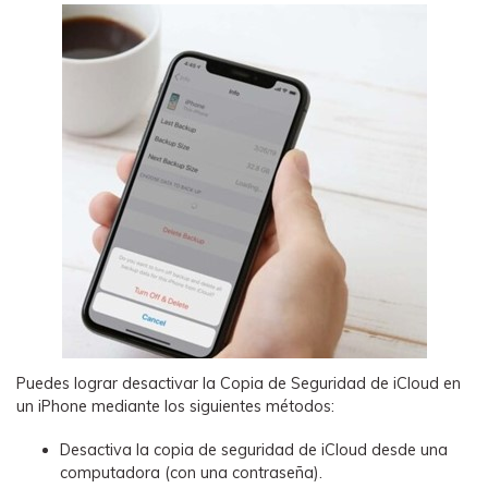
󠀰Puedes lograr desactivar la Copia de Seguridad de iCloud en
un iPhone mediante los siguientes métodos:󠀲󠀡󠀠󠀥󠀩󠀧󠀣󠀢󠀠󠀳
Desactiva la copia de seguridad de iCloud desde una
computadora (con una contraseña).󠀲󠀡󠀠󠀥󠀩󠀧󠀣󠀢󠀡󠀳