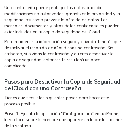
󠀰Una contraseña puede proteger tus datos, impedir
modificaciones no autorizadas, garantizar la privacidad y la
seguridad, así como prevenir la pérdida de datos.󠀲󠀡󠀠󠀥󠀩󠀧󠀣󠀤󠀧󠀳󠀰 Los
mensajes, documentos y otros datos confidenciales pueden
estar incluidos en tu copia de seguridad de iCloud.󠀲󠀡󠀠󠀥󠀩󠀧󠀣󠀤󠀨󠀳
Para mantener tu información segura y privada, tendrás que
desactivar el respaldo de iCloud con una contraseña.󠀲󠀡󠀠󠀥󠀩󠀧󠀣󠀤󠀩󠀳󠀰 Sin
embargo, si olvidas la contraseña y quieres desactivar la
copia de seguridad, entonces te resultará un poco
complicado.
󠀰Pasos para Desactivar la Copia de Seguridad
de iCloud con una Contraseña
󠀰Tienes que seguir los siguientes pasos para hacer este
proceso posible:󠀲󠀡󠀠󠀥󠀩󠀧󠀣󠀥󠀢󠀳
Paso 1.
Ejecuta la aplicación "
Configuración
" en tu iPhone,
luego toca sobre tu nombre que aparece en la parte superior
de la ventana.󠀲󠀡󠀠󠀥󠀩󠀧󠀣󠀥󠀤󠀳