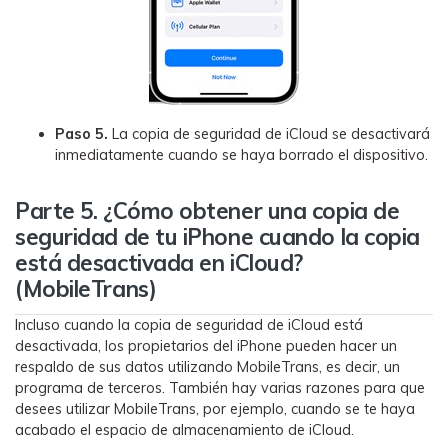
Paso 5.
La copia de seguridad de iCloud se desactivará
inmediatamente cuando se haya borrado el dispositivo.󠀲󠀡󠀠󠀥󠀩󠀧󠀤󠀠󠀠󠀳
Parte 5. ¿Cómo obtener una copia de
seguridad de tu iPhone cuando la copia
está desactivada en iCloud?
(MobileTrans)
Incluso cuando la copia de seguridad de iCloud está
desactivada, los propietarios del iPhone pueden hacer un
respaldo de sus datos utilizando MobileTrans, es decir, un
programa de terceros.󠀲󠀡󠀠󠀥󠀩󠀧󠀤󠀠󠀣󠀳󠀰 También hay varias razones para que
desees utilizar MobileTrans, por ejemplo, cuando se te haya
acabado el espacio de almacenamiento de iCloud.󠀲󠀡󠀠󠀥󠀩󠀧󠀤󠀠󠀤󠀳