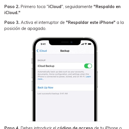
Paso 2.
Primero toca "
iCloud
", seguidamente
"Respaldo en
iCloud."
Paso 3.
Activa el interruptor de
"Respaldar este iPhone"
a la
posición de apagado.
Paso 4.
Debes introducir el
código de acceso
de tu iPhone o