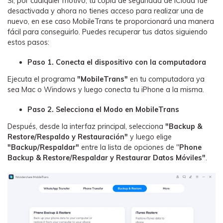
󠀰Si, por cualquier motivo, tu copia de seguridad de iCloud fue
desactivada y ahora no tienes acceso para realizar una de
nuevo, en ese caso MobileTrans te proporcionará una manera
fácil para conseguirlo.󠀲󠀡󠀠󠀥󠀩󠀧󠀤󠀤󠀢󠀳󠀰 Puedes recuperar tus datos siguiendo
estos pasos:󠀲󠀡󠀠󠀥󠀩󠀧󠀤󠀤󠀣󠀳
Paso 1. Conecta el dispositivo con la computadora
󠀰Ejecuta el programa
"MobileTrans"
en tu computadora ya
sea Mac o Windows y luego conecta tu iPhone a la misma.󠀲󠀡󠀠󠀥󠀩󠀧󠀤󠀤󠀦󠀳
Paso 2. Selecciona el Modo en MobileTrans󠀲󠀡󠀠󠀥󠀩󠀧󠀤󠀤󠀨
Después, desde la interfaz principal, selecciona
"Backup &
Restore/Respaldo y Restauración"
y luego elige
"Backup/Respaldar"
entre la lista de opciones de "
Phone
Backup & Restore/Respaldar y Restaurar Datos Móviles"
.