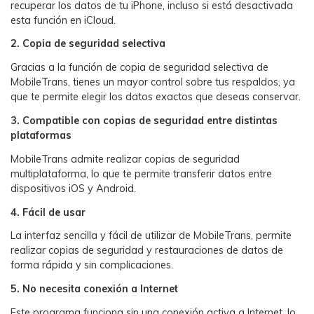
recuperar los datos de tu iPhone, incluso si está desactivada
esta función en iCloud.󠀲󠀡󠀠󠀥󠀩󠀧󠀤󠀢󠀦󠀳
󠀰2. Copia de seguridad selectiva󠀲󠀡󠀠󠀥󠀩󠀧󠀤󠀢󠀧󠀳
Gracias a la función de copia de seguridad selectiva de
MobileTrans, tienes un mayor control sobre tus respaldos, ya
que te permite elegir los datos exactos que deseas conservar.󠀲󠀡󠀠󠀥󠀩󠀧󠀤󠀢󠀨󠀳
󠀰3. Compatible con copias de seguridad entre distintas
plataformas󠀲󠀡󠀠󠀥󠀩󠀧󠀤󠀢󠀩󠀳
MobileTrans admite realizar copias de seguridad
multiplataforma, lo que te permite transferir datos entre
dispositivos iOS y Android.󠀲󠀡󠀠󠀥󠀩󠀧󠀤󠀣󠀠󠀳
󠀰4. Fácil de usar󠀲󠀡󠀠󠀥󠀩󠀧󠀤󠀣󠀡󠀳
󠀰La interfaz sencilla y fácil de utilizar de MobileTrans, permite
realizar copias de seguridad y restauraciones de datos de
forma rápida y sin complicaciones.󠀲󠀡󠀠󠀥󠀩󠀧󠀤󠀣󠀢󠀳
󠀰5. No necesita conexión a Internet󠀲󠀡󠀠󠀥󠀩󠀧󠀤󠀣󠀣󠀳
Este programa funciona sin una conexión activa a Internet, lo