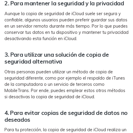
2. Para mantener la seguridad y la privacidad󠀲󠀡󠀠󠀥󠀩󠀧󠀣󠀣󠀣󠀳
󠀰Aunque la copia de seguridad de iCloud suele ser segura y
confiable, algunos usuarios pueden preferir guardar sus datos
en un servidor remoto durante más tiempo.󠀲󠀡󠀠󠀥󠀩󠀧󠀣󠀣󠀤󠀳󠀰 Por lo que puedes
conservar tus datos en tu dispositivo y mantener tu privacidad
desactivando esta función en iCloud.
3. Para utilizar una solución de copia de
seguridad alternativa󠀲󠀡󠀠󠀥󠀩󠀧󠀣󠀣󠀦󠀳
󠀰Otras personas pueden utilizar un método de copia de
seguridad diferente, como por ejemplo el respaldo de iTunes
de la computadora o un servicio de terceros como
MobileTrans.󠀲󠀡󠀠󠀥󠀩󠀧󠀣󠀣󠀧󠀳󠀰 Por ende, puedes emplear estos otros métodos
si desactivas la copia de seguridad de iCloud.󠀲󠀡󠀠󠀥󠀩󠀧󠀣󠀣󠀨󠀳
󠀰4. Para evitar copias de seguridad de datos no
deseados󠀲󠀡󠀠󠀥󠀩󠀧󠀣󠀣󠀩󠀳
󠀰Para tu protección, la copia de seguridad de iCloud realiza un