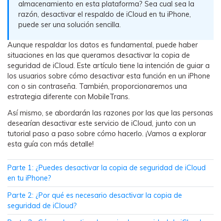
almacenamiento en esta plataforma?󠀲󠀡󠀠󠀥󠀩󠀧󠀣 Sea cual sea la
WhatsApp.
razón, desactivar el respaldo de iCloud en tu iPhone,
puede ser una solución sencilla.󠀲󠀡󠀠󠀥󠀩󠀧󠀣󠀠󠀡󠀳
Transferencia de Datos de un
Aunque respaldar los datos es fundamental, puede haber
Celular a Otro
situaciones en las que queramos desactivar la copia de
Transfiere contactos, fotos, música,
seguridad de iCloud.󠀲󠀡󠀠󠀥󠀩󠀧󠀣󠀠󠀢󠀳󠀰 Este artículo tiene la intención de guiar a
videos, SMS y otros tipos de
los usuarios sobre cómo desactivar esta función en un iPhone
archivos de un teléfono a otro y a la
con o sin contraseña.󠀲󠀡󠀠󠀥󠀩󠀧󠀣󠀠󠀣󠀳󠀰 También, proporcionaremos una
PC.
estrategia diferente con MobileTrans.󠀲󠀡󠀠󠀥󠀩󠀧󠀣󠀠󠀤󠀳
Así mismo, se abordarán las razones por las que las personas
desearían desactivar este servicio de iCloud, junto con un
tutorial paso a paso sobre cómo hacerlo.󠀲󠀡󠀠󠀥󠀩󠀧󠀣󠀠󠀥󠀳󠀰 ¡Vamos a explorar
Apps
esta guía con más detalle!
Mutsapper (Alias: Wutsapper)
󠀰Parte 1: ¿Puedes desactivar la copia de seguridad de iCloud
Transfiere datos de WhatsApp y
en tu iPhone?󠀲󠀡󠀠󠀥󠀩󠀧󠀣󠀠󠀧󠀳
WhatsApp Business sin restablecer los
valores de fábrica.
󠀰Parte 2: ¿Por qué es necesario desactivar la copia de
seguridad de iCloud?󠀲󠀡󠀠󠀥󠀩󠀧󠀣󠀠󠀨󠀳