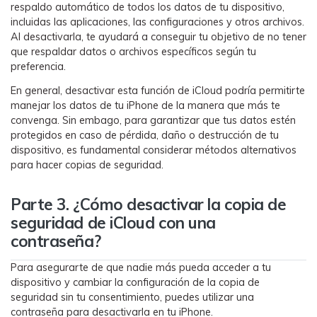
respaldo automático de todos los datos de tu dispositivo,
incluidas las aplicaciones, las configuraciones y otros archivos.󠀲󠀡󠀠󠀥󠀩󠀧󠀣󠀤󠀠󠀳󠀰
Al desactivarla, te ayudará a conseguir tu objetivo de no tener
que respaldar datos o archivos específicos según tu
preferencia.󠀲󠀡󠀠󠀥󠀩󠀧󠀣󠀤󠀡󠀳
󠀰En general, desactivar esta función de iCloud podría permitirte
manejar los datos de tu iPhone de la manera que más te
convenga.󠀲󠀡󠀠󠀥󠀩󠀧󠀣󠀤󠀢󠀳󠀰 Sin embago, para garantizar que tus datos estén
protegidos en caso de pérdida, daño o destrucción de tu
dispositivo, es fundamental considerar métodos alternativos
para hacer copias de seguridad.
Parte 3. ¿Cómo desactivar la copia de
seguridad de iCloud con una
contraseña?󠀲󠀡󠀠󠀥󠀩󠀧󠀣󠀠󠀩󠀳
Para asegurarte de que nadie más pueda acceder a tu
dispositivo y cambiar la configuración de la copia de
seguridad sin tu consentimiento, puedes utilizar una
contraseña para desactivarla en tu iPhone.󠀲󠀡󠀠󠀥󠀩󠀧󠀣󠀤󠀦󠀳