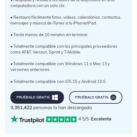
computadora con un solo clic.󠀲󠀡󠀠󠀥󠀩󠀧󠀤󠀩󠀩󠀳
• Restaura fácilmente fotos, videos, calendarios, contactos,
mensajes y música de iTunes a tu iPhone/iPad.󠀲󠀡󠀠󠀥󠀩󠀧󠀥󠀠󠀠󠀳
• Tarda menos de 10 minutos en terminar.󠀲󠀡󠀠󠀥󠀩󠀧󠀥󠀠󠀡󠀳
• Totalmente compatible con los principales proveedores
como AT&T, Verizon, Sprint y T-Mobile.󠀲󠀡󠀠󠀥󠀩󠀧󠀥󠀠󠀢󠀳
• Totalmente compatible con Windows 11 o Mac 13 y
versiones anteriores.
• Totalmente compatible con iOS 15 y Android 10.0.
PRUÉBALO GRATIS
PRUÉBALO GRATIS
3,351,424
personas lo han descargado
4.5/5
Excelente