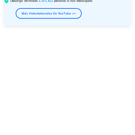
Descarga Verificada
3,351,424
personas lo han descargado.
Más Videotutoriales En YouTube >>