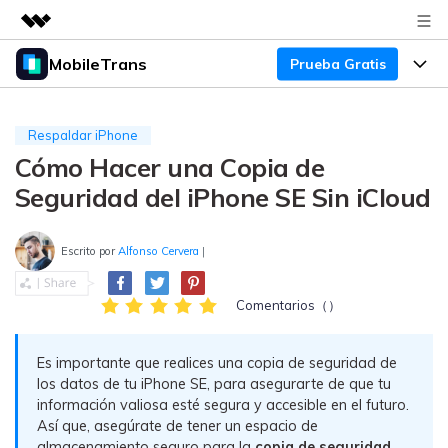
MobileTrans
Prueba Gratis
Productos destacados
Creatividad digital con AIGC
Productos
Empresas
Utilidades
Respaldar iPhone
Resumen
Cómo Hacer una Copia de
Precios
Quiénes somos
Para Escritorio
Soluciones
Seguridad del iPhone SE Sin iCloud
Sala de prensa
Soporte
Precios para Windows
Transferencia de WhatsApp
Pasa datos de WhatsApp de
Escrito por
Alfonso Cervera
|
Tienda
Blog
Guía de Usuario
Precios para Mac
Android a iPhone o viceversa. Hace
y restaura copias de seguridad de
Comentarios（）
Tendencias
WhatsApp y más apps sociales.
Soporte
Preguntas Frecuentes
Precios para Empresas
Buscar
Tendencias
Es importante que realices una copia de seguridad de
Respaldo y Restauración
Más Soporte
Descuentos Educativos
los datos de tu iPhone SE, para asegurarte de que tu
Descargar
Concursos y eventos
Realiza y restaura copias de
información valiosa esté segura y accesible en el futuro.
seguridad de más de 18 tipos de
Así que, asegúrate de tener un espacio de
Sobre Nosotros
ENCUENTRA MÁS SOLUCIONES
datos, incluyendo los datos de
almacenamiento seguro para la
copia de seguridad