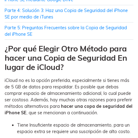
MobileTrans App
Transfiere datos del teléfono, de
󠀰Parte 4: Solución 3: Haz una Copia de Seguridad del iPhone
WhatsApp y archivos entre dispositivos
SE por medio de iTunes󠀲󠀡󠀠󠀥󠀩󠀧󠀡󠀥󠀨󠀳
iOS y Android.
󠀰Parte 5: Preguntas Frecuentes sobre la Copia de Seguridad
del iPhone SE
Welastseen
¿Por qué Elegir Otro Método para
WeLastseen te tiene al tanto de todo en
hacer una Copia de Seguridad En
WhatsApp.
lugar de iCloud?󠀲󠀡󠀠󠀥󠀩󠀧󠀡󠀥󠀥󠀳
iCloud no es la opción preferida, especialmente si tienes más
de 5 GB de datos para respaldar. Es posible que debas
comprar espacio de almacenamiento adicional, lo cual puede
ser costoso. Además, hay muchas otras razones para preferir
métodos alternativos para
hacer una copa de seguridad del
iPhone SE
, que se mencionan a continuación.
Tiene Insuficiente espacio de almacenamiento, para un
espacio extra se requiere una suscripción de alto costo.