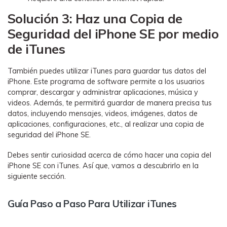
Solución 3: Haz una Copia de
Seguridad del iPhone SE por medio
de iTunes󠀲󠀡󠀠󠀥󠀩󠀧󠀡󠀥󠀨󠀳
También puedes utilizar iTunes para guardar tus datos del
iPhone. Este programa de software permite a los usuarios
comprar, descargar y administrar aplicaciones, música y
videos. Además, te permitirá guardar de manera precisa tus
datos, incluyendo mensajes, videos, imágenes, datos de
aplicaciones, configuraciones, etc., al realizar una copia de
seguridad del iPhone SE.
Debes sentir curiosidad acerca de cómo hacer una copia del
iPhone SE con iTunes.󠀲󠀡󠀠󠀥󠀩󠀧󠀢󠀤󠀦󠀳󠀰 Así que, vamos a descubrirlo en la
siguiente sección.󠀲󠀡󠀠󠀥󠀩󠀧󠀢󠀤󠀧󠀳
Guía Paso a Paso Para Utilizar iTunes