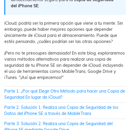
WhatsApp.
del iPhone SE
.
Transferencia de Datos de un
iCloud, podría ser la primera opción que viene a tu mente. Sin
Celular a Otro
embargo, puede haber mejores opciones que depender
únicamente de iCloud para el almacenamiento. Puede que
Transfiere contactos, fotos, música,
estés pensando, ¿cuáles podrían ser las otras opciones?
videos, SMS y otros tipos de
archivos de un teléfono a otro y a la
¡Pero no te preocupes demasiado! En este blog, exploraremos
PC.
varios métodos alternativos para realizar una copia de
seguridad de tu iPhone SE sin depender de iCloud, incluyendo
el uso de herramientas como MobileTrans, Google Drive y
iTunes. "¡Así que empecemos!"
Apps
󠀰Parte 1: ¿Por qué Elegir Otro Método para hacer una Copia de
Mutsapper (Alias: Wutsapper)
Seguridad En lugar de iCloud?󠀲󠀡󠀠󠀥󠀩󠀧󠀡󠀥󠀥󠀳
Transfiere datos de WhatsApp y
󠀰Parte 2: Solución 1: Realiza una Copia de Seguridad de los
WhatsApp Business sin restablecer los
Datos del iPhone SE a través de MobileTrans󠀲󠀡󠀠󠀥󠀩󠀧󠀡󠀥󠀦󠀳
valores de fábrica.
󠀰Parte 3: Solución 2: Realiza una Copia de Seguridad del
iPhone SE mediante Google Drive󠀲󠀡󠀠󠀥󠀩󠀧󠀡󠀥󠀧󠀳