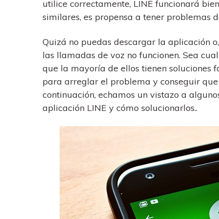
trucos para aprovechar 
utilice correctamente, LINE funcionará bie
Transfiere contactos, fotos
máximo tu nuevo Androi
música, videos, SMS y otro
similares, es propensa a tener problemas 
tipos de archivos de un
Consejos de transfer
teléfono a otro y a la PC.
Quizá no puedas descargar la aplicación o,
¿Qué tan increíble sería
las llamadas de voz no funcionen. Sea cua
iCloud para transferir d
tu teléfono?
que la mayoría de ellos tienen soluciones 
para arreglar el problema y conseguir que 
continuación, echamos un vistazo a algun
aplicación LINE y cómo solucionarlos..