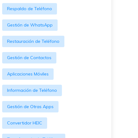
WeLastseen te tiene al tanto de
ayudarte a transferir datos
Respaldo de Teléfono
todo en WhatsApp.
a teléfonos Samsung!
#MobileTransto5G
Gestión de WhatsApp
¡Aprende sobre la
tecnología 5G y obtén
Restauración de Teléfono
MobileTrans para
transferir datos!
Gestión de Contactos
Aplicaciones Móviles
Información de Teléfono
Gestión de Otras Apps
Convertidor HEIC