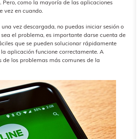
al
y no te pierdas nada útil.
n. Pero, como la mayoría de las aplicaciones
,
d.
s
de vez en cuando.
Consejos de transferencia de iTunes
encia de iCloud
Convierte iTunes en un potente
 una vez descargada, no puedas iniciar sesión o
 usar
gestor de medios con algunos
l sea el problema, es importante darse cuenta de
atos de
consejos sencillos.
fáciles que se pueden solucionar rápidamente
la aplicación funcione correctamente. A
os de los problemas más comunes de la
ENCUENTRA MÁS SOLUCIONES