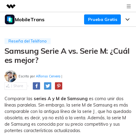
MobileTrans
Prueba Gratis
Productos destacados
Creatividad digital con AIGC
Productos
Empresas
Utilidades
Reseña del Teléfono
Resumen
Samsung Serie A vs. Serie M: ¿Cuál
Precios
Quiénes somos
Para Escritorio
Soluciones
es mejor?
Sala de prensa
Soporte
Precios para Windows
Transferencia de WhatsApp
Pasa datos de WhatsApp de
Escrito por
Alfonso Cervera
|
Tienda
Blog
Guía de Usuario
Precios para Mac
Android a iPhone o viceversa. Hace
y restaura copias de seguridad de
Tendencias
WhatsApp y más apps sociales.
Soporte
Preguntas Frecuentes
Precios para Empresas
Comparar las
series A y M de Samsung
es como unir dos
Buscar
líneas paralelas. Sin embargo, la serie M de Samsung es más
Tendencias
comparable con la antigua línea de la serie J , que ha quedado
Respaldo y Restauración
Más Soporte
Descuentos Educativos
Descargar
obsoleta, es decir, ya no está a la venta. Además, la serie M
Concursos y eventos
Realiza y restaura copias de
de Samsung es conocida por su precio competitivo y sus
seguridad de más de 18 tipos de
Sobre Nosotros
potentes características actualizadas.
ENCUENTRA MÁS SOLUCIONES
datos, incluyendo los datos de