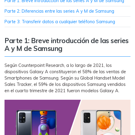
MobileTrans App
Parte 1: Breve introducción de las series A y M de Samsung
Transfiere datos del teléfono, de
Parte 2: Diferencias entre las series A y M de Samsung
WhatsApp y archivos entre dispositivos
Parte 3: Transferir datos a cualquier teléfono Samsung
iOS y Android.
Parte 1: Breve introducción de las series
Welastseen
A y M de Samsung
WeLastseen te tiene al tanto de todo en
WhatsApp.
Según Counterpoint Research, a lo largo de 2021, los
dispositivos Galaxy A constituyeron el 58% de las ventas de
Smartphones de Samsung. Según su Global Handset Model
Sales Tracker, el 59% de los dispositivos Samsung vendidos
en el cuarto trimestre de 2021 fueron modelos Galaxy A.