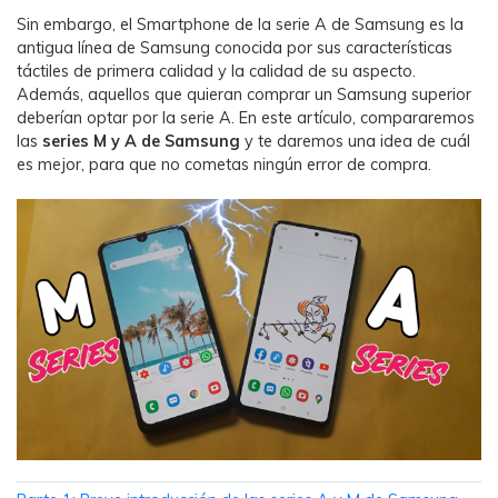
WhatsApp.
Sin embargo, el Smartphone de la serie A de Samsung es la
antigua línea de Samsung conocida por sus características
táctiles de primera calidad y la calidad de su aspecto.
Transferencia de Datos de un
Además, aquellos que quieran comprar un Samsung superior
Celular a Otro
deberían optar por la serie A. En este artículo, compararemos
Transfiere contactos, fotos, música,
las
series M y A de Samsung
y te daremos una idea de cuál
videos, SMS y otros tipos de
es mejor, para que no cometas ningún error de compra.
archivos de un teléfono a otro y a la
PC.
Apps
Mutsapper (Alias: Wutsapper)
Transfiere datos de WhatsApp y
WhatsApp Business sin restablecer los
valores de fábrica.