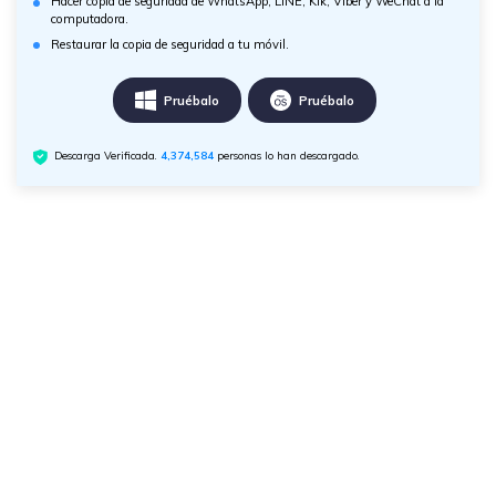
Hacer copia de seguridad de WhatsApp, LINE, Kik, Viber y WeChat a la
computadora.
Restaurar la copia de seguridad a tu móvil.
Pruébalo
Pruébalo
Descarga Verificada.
4,374,586
personas lo han descargado.