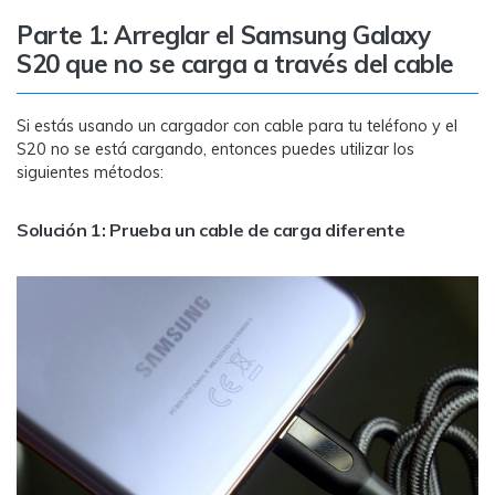
MobileTrans App
Parte 1: Arreglar el Samsung Galaxy
Transfiere datos del teléfono, de
S20 que no se carga a través del cable
WhatsApp y archivos entre dispositivos
iOS y Android.
Si estás usando un cargador con cable para tu teléfono y el
Welastseen
S20 no se está cargando, entonces puedes utilizar los
siguientes métodos:
WeLastseen te tiene al tanto de todo en
WhatsApp.
Solución 1: Prueba un cable de carga diferente