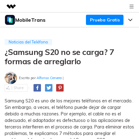
MobileTrans
Prueba Gratis
Productos destacados
Creatividad digital con AIGC
Productos
Empresas
Utilidades
Noticias del Teléfono
Resumen
¿Samsung S20 no se carga? 7
Precios
Quiénes somos
Para Escritorio
Soluciones
formas de arreglarlo
Sala de prensa
Soporte
Precios para Windows
Transferencia de WhatsApp
Pasa datos de WhatsApp de
Escrito por
Alfonso Cervera
|
Tienda
Blog
Guía de Usuario
Precios para Mac
Android a iPhone o viceversa. Hace
y restaura copias de seguridad de
Tendencias
WhatsApp y más apps sociales.
Soporte
Preguntas Frecuentes
Precios para Empresas
Samsung S20 es uno de los mejores teléfonos en el mercado.
Buscar
Sin embargo, a veces, el teléfono puede dejar de cargar
Tendencias
debido a muchas razones. Por ejemplo, el cable no es el
Respaldo y Restauración
Más Soporte
Descuentos Educativos
Descargar
adecuado, el adaptador es defectuoso o las aplicaciones de
Concursos y eventos
Realiza y restaura copias de
terceros interfieren en el proceso de carga. Para eliminar estos
seguridad de más de 18 tipos de
Sobre Nosotros
problemas, te explicamos 7 métodos para arreglar el
ENCUENTRA MÁS SOLUCIONES
datos, incluyendo los datos de