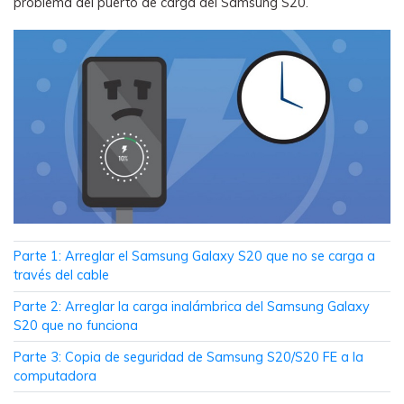
problema del puerto de carga del Samsung S20.
WhatsApp.
Transferencia de Datos de un
Celular a Otro
Transfiere contactos, fotos, música,
videos, SMS y otros tipos de
archivos de un teléfono a otro y a la
PC.
Apps
Parte 1: Arreglar el Samsung Galaxy S20 que no se carga a
través del cable
Mutsapper (Alias: Wutsapper)
Parte 2: Arreglar la carga inalámbrica del Samsung Galaxy
Transfiere datos de WhatsApp y
S20 que no funciona
WhatsApp Business sin restablecer los
valores de fábrica.
Parte 3: Copia de seguridad de Samsung S20/S20 FE a la
computadora