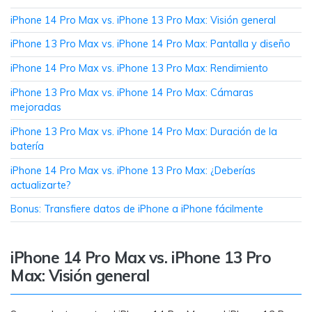
MobileTrans App
iPhone 14 Pro Max vs. iPhone 13 Pro Max: Visión general
Transfiere datos del teléfono, de
WhatsApp y archivos entre dispositivos
iPhone 13 Pro Max vs. iPhone 14 Pro Max: Pantalla y diseño
iOS y Android.
iPhone 14 Pro Max vs. iPhone 13 Pro Max: Rendimiento
Welastseen
iPhone 13 Pro Max vs. iPhone 14 Pro Max: Cámaras
mejoradas
WeLastseen te tiene al tanto de todo en
WhatsApp.
iPhone 13 Pro Max vs. iPhone 14 Pro Max: Duración de la
batería
iPhone 14 Pro Max vs. iPhone 13 Pro Max: ¿Deberías
actualizarte?
Bonus: Transfiere datos de iPhone a iPhone fácilmente
iPhone 14 Pro Max vs. iPhone 13 Pro
Max: Visión general