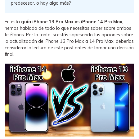
predecesor, o hay algo más?
WhatsApp.
En esta
guía iPhone 13 Pro Max vs iPhone 14 Pro Max
,
Transferencia de Datos de un
hemos hablado de todo lo que necesitas saber sobre ambos
Celular a Otro
teléfonos. Por lo tanto, si estás sopesando tus opciones sobre
Transfiere contactos, fotos, música,
la actualización de iPhone 13 Pro Max a 14 Pro Max, deberías
videos, SMS y otros tipos de
considerar la lectura de este post antes de tomar una decisión
archivos de un teléfono a otro y a la
final.
PC.
Apps
Mutsapper (Alias: Wutsapper)
Transfiere datos de WhatsApp y
WhatsApp Business sin restablecer los
valores de fábrica.