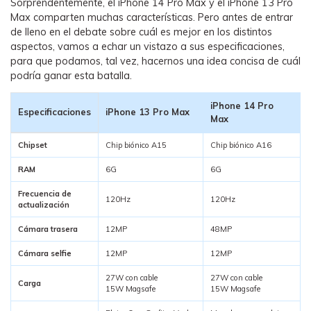
Sorprendentemente, el iPhone 14 Pro Max y el iPhone 13 Pro
Max comparten muchas características. Pero antes de entrar
de lleno en el debate sobre cuál es mejor en los distintos
aspectos, vamos a echar un vistazo a sus especificaciones,
para que podamos, tal vez, hacernos una idea concisa de cuál
podría ganar esta batalla.
iPhone 14 Pro
Especificaciones
iPhone 13 Pro Max
Max
Chipset
Chip biónico A15
Chip biónico A16
RAM
6G
6G
Frecuencia de
120Hz
120Hz
actualización
Cámara trasera
12MP
48MP
Cámara selfie
12MP
12MP
27W con cable
27W con cable
Carga
15W Magsafe
15W Magsafe