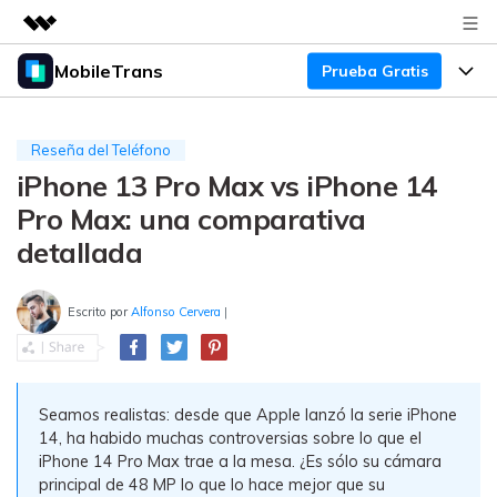
MobileTrans
Prueba Gratis
Productos destacados
Creatividad digital con AIGC
Productos
Empresas
Utilidades
Reseña del Teléfono
Resumen
iPhone 13 Pro Max vs iPhone 14
Precios
Quiénes somos
Para Escritorio
Soluciones
Pro Max: una comparativa
Sala de prensa
Soporte
Precios para Windows
Transferencia de WhatsApp
detallada
Pasa datos de WhatsApp de
Tienda
Blog
Guía de Usuario
Precios para Mac
Android a iPhone o viceversa. Hace
Escrito por
Alfonso Cervera
|
y restaura copias de seguridad de
Tendencias
WhatsApp y más apps sociales.
Soporte
Preguntas Frecuentes
Precios para Empresas
Buscar
Tendencias
Respaldo y Restauración
Seamos realistas: desde que Apple lanzó la serie iPhone
Más Soporte
Descuentos Educativos
Descargar
Concursos y eventos
14, ha habido muchas controversias sobre lo que el
Realiza y restaura copias de
iPhone 14 Pro Max trae a la mesa. ¿Es sólo su cámara
seguridad de más de 18 tipos de
Sobre Nosotros
ENCUENTRA MÁS SOLUCIONES
principal de 48 MP lo que lo hace mejor que su
datos, incluyendo los datos de