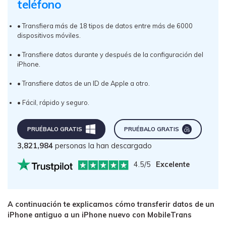
teléfono󠀲󠀩󠀡󠀠󠀡󠀢󠀤󠀩󠀳
• Transfiera más de 18 tipos de datos entre más de 6000
dispositivos móviles.
• Transfiere datos durante y después de la configuración del
iPhone.
• Transfiere datos de un ID de Apple a otro.
• Fácil, rápido y seguro.
PRUÉBALO GRATIS󠀲󠀩󠀡󠀠󠀡󠀠󠀣󠀥󠀳
󠀰PRUÉBALO GRATIS󠀲󠀩󠀡󠀠󠀡󠀠󠀣󠀥󠀳
3,821,984
personas la han descargado
4.5/5
Excelente
A continuación te explicamos cómo transferir datos de un
iPhone antiguo a un iPhone nuevo con MobileTrans