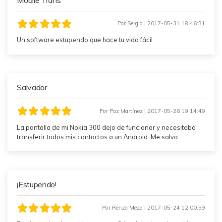
MobileTrans App
Transfiere datos del teléfono, de
Por Sergio | 2017-05-31 18:46:31
WhatsApp y archivos entre dispositivos
iOS y Android.
Un software estupendo que hace tu vida fácil
Welastseen
WeLastseen te tiene al tanto de todo en
Salvador
WhatsApp.
Por Paz Martínez | 2017-05-26 19:14:49
La pantalla de mi Nokia 300 dejo de funcionar y necesitaba
transferir todos mis contactos a un Android. Me salvo.
¡Estupendo!
Por Renzo Meza | 2017-05-24 12:00:59