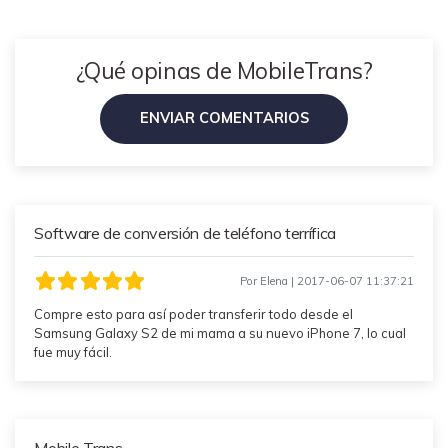
WhatsApp.
¿Qué opinas de MobileTrans?
Transferencia de Datos de un
Celular a Otro
ENVIAR COMENTARIOS
Transfiere contactos, fotos, música,
videos, SMS y otros tipos de
archivos de un teléfono a otro y a la
PC.
Software de conversión de teléfono terrífica
Apps
Por Elena | 2017-06-07 11:37:21
Compre esto para así poder transferir todo desde el
Mutsapper (Alias: Wutsapper)
Samsung Galaxy S2 de mi mama a su nuevo iPhone 7, lo cual
Transfiere datos de WhatsApp y
fue muy fácil.
WhatsApp Business sin restablecer los
valores de fábrica.
Mobile Trans