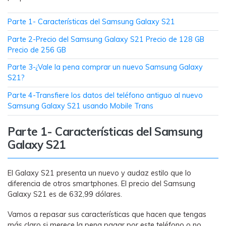
MobileTrans App
Transfiere datos del teléfono, de
Parte 1- Características del Samsung Galaxy S21
WhatsApp y archivos entre dispositivos
iOS y Android.
Parte 2-Precio del Samsung Galaxy S21 Precio de 128 GB
Precio de 256 GB
Welastseen
Parte 3-¿Vale la pena comprar un nuevo Samsung Galaxy
S21?
WeLastseen te tiene al tanto de todo en
WhatsApp.
Parte 4-Transfiere los datos del teléfono antiguo al nuevo
Samsung Galaxy S21 usando Mobile Trans
Parte 1- Características del Samsung
Galaxy S21
El Galaxy S21 presenta un nuevo y audaz estilo que lo
diferencia de otros smartphones. El precio del Samsung
Galaxy S21 es de 632,99 dólares.
Vamos a repasar sus características que hacen que tengas
más claro si merece la pena pagar por este teléfono o no.