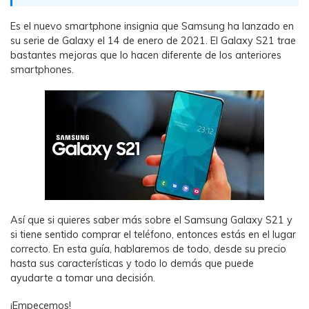
WhatsApp.
Es el nuevo smartphone insignia que Samsung ha lanzado en
su serie de Galaxy el 14 de enero de 2021. El Galaxy S21 trae
Transferencia de Datos de un
bastantes mejoras que lo hacen diferente de los anteriores
Celular a Otro
smartphones.
Transfiere contactos, fotos, música,
videos, SMS y otros tipos de
archivos de un teléfono a otro y a la
PC.
Apps
Así que si quieres saber más sobre el Samsung Galaxy S21 y
Mutsapper (Alias: Wutsapper)
si tiene sentido comprar el teléfono, entonces estás en el lugar
Transfiere datos de WhatsApp y
correcto. En esta guía, hablaremos de todo, desde su precio
WhatsApp Business sin restablecer los
hasta sus características y todo lo demás que puede
valores de fábrica.
ayudarte a tomar una decisión.
¡Empecemos!