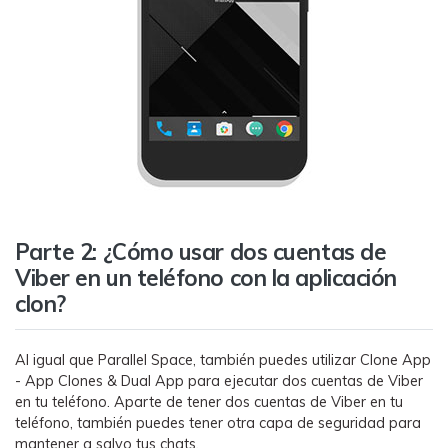
󠀰Parte 2: ¿Cómo usar dos cuentas de
Viber en un teléfono con la aplicación
clon?
Al igual que Parallel Space, también puedes utilizar Clone App
- App Clones & Dual App para ejecutar dos cuentas de Viber
en tu teléfono.󠀲󠀩󠀠󠀩󠀩󠀨󠀦󠀨󠀳󠀰 Aparte de tener dos cuentas de Viber en tu
teléfono, también puedes tener otra capa de seguridad para
mantener a salvo tus chats.󠀲󠀩󠀠󠀩󠀩󠀨󠀦󠀩󠀳