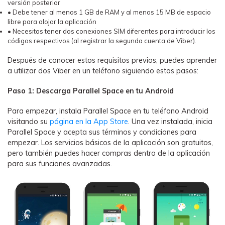
versión posterior󠀲󠀩󠀠󠀩󠀩󠀨󠀤󠀩󠀳
• Debe tener al menos 1 GB de RAM y al menos 15 MB de espacio
libre para alojar la aplicación
• Necesitas tener dos conexiones SIM diferentes para introducir los
códigos respectivos (al registrar la segunda cuenta de Viber).󠀲󠀩󠀠󠀩󠀩󠀨󠀥󠀡󠀳
󠀰Después de conocer estos requisitos previos, puedes aprender
a utilizar dos Viber en un teléfono siguiendo estos pasos:󠀲󠀩󠀠󠀩󠀩󠀨󠀥󠀢󠀳
󠀰Paso 1: Descarga Parallel Space en tu Android󠀲󠀩󠀠󠀩󠀩󠀨󠀥󠀣󠀳
󠀰Para empezar, instala Parallel Space en tu teléfono Android
visitando su
página en la App Store
.󠀲󠀩󠀠󠀩󠀩󠀨󠀥󠀤󠀳󠀰 Una vez instalada, inicia
Parallel Space y acepta sus términos y condiciones para
empezar.󠀲󠀩󠀠󠀩󠀩󠀨󠀥󠀥󠀳󠀰 Los servicios básicos de la aplicación son gratuitos,
pero también puedes hacer compras dentro de la aplicación
para sus funciones avanzadas.󠀲󠀩󠀠󠀩󠀩󠀩󠀨󠀥󠀦󠀳