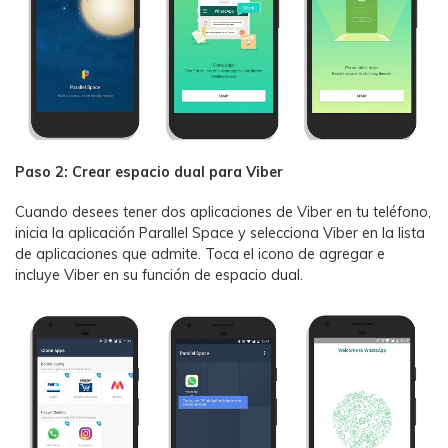
Paso 2: Crear espacio dual para Viber󠀲󠀩󠀠󠀩󠀩󠀨󠀥󠀨󠀳
󠀰Cuando desees tener dos aplicaciones de Viber en tu teléfono,
inicia la aplicación Parallel Space y selecciona Viber en la lista
de aplicaciones que admite.󠀲󠀩󠀠󠀩󠀩󠀨󠀥󠀩󠀳󠀰 Toca el icono de agregar e
incluye Viber en su función de espacio dual.󠀲󠀩󠀠󠀩󠀩󠀨󠀦󠀠󠀳