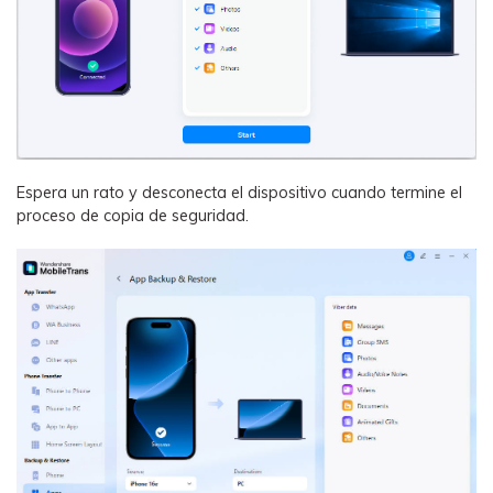
󠀰Espera un rato y desconecta el dispositivo cuando termine el
proceso de copia de seguridad.󠀲󠀩󠀠󠀩󠀩󠀨󠀩󠀨󠀨󠀳