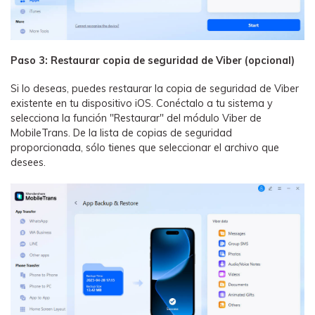
Paso 3: Restaurar copia de seguridad de Viber (opcional)󠀲󠀩󠀠󠀩󠀩󠀩󠀠󠀠󠀠󠀳
Si lo deseas, puedes restaurar la copia de seguridad de Viber
existente en tu dispositivo iOS. Conéctalo a tu sistema y
selecciona la función "Restaurar" del módulo Viber de
MobileTrans.󠀲󠀩󠀠󠀩󠀩󠀩󠀠󠀢󠀳󠀰 De la lista de copias de seguridad
proporcionada, sólo tienes que seleccionar el archivo que
desees.󠀲󠀩󠀠󠀩󠀩󠀩󠀠󠀣󠀳