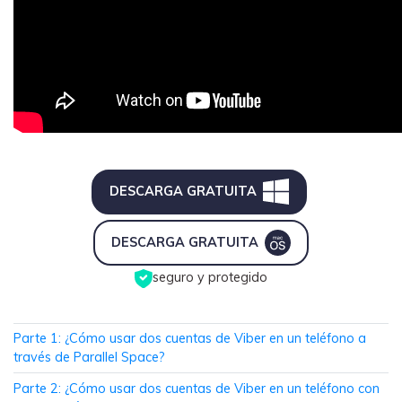
MobileTrans App
Transfiere datos del teléfono, de
WhatsApp y archivos entre dispositivos
iOS y Android.
Welastseen
WeLastseen te tiene al tanto de todo en
WhatsApp.
DESCARGA GRATUITA
DESCARGA GRATUITA
seguro y protegido
󠀰Parte 1: ¿Cómo usar dos cuentas de Viber en un teléfono a
través de Parallel Space?󠀲󠀩󠀠󠀩󠀩󠀨󠀤󠀢󠀳
󠀰Parte 2: ¿Cómo usar dos cuentas de Viber en un teléfono con