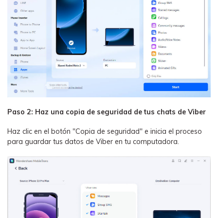
󠀰Paso 2: Haz una copia de seguridad de tus chats de Viber󠀲󠀩󠀠󠀩󠀩󠀨󠀩󠀥󠀳
Haz clic en el botón "Copia de seguridad" e inicia el proceso
para guardar tus datos de Viber en tu computadora.󠀲󠀩󠀠󠀩󠀩󠀨󠀩󠀦󠀳