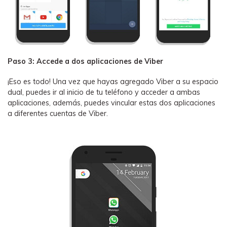
󠀰Paso 3: Accede a dos aplicaciones de Viber󠀲󠀩󠀠󠀩󠀩󠀨󠀦󠀢󠀳
¡Eso es todo! Una vez que hayas agregado Viber a su espacio
dual, puedes ir al inicio de tu teléfono y acceder a ambas
aplicaciones, además, puedes vincular estas dos aplicaciones
a diferentes cuentas de Viber.󠀲󠀩󠀠󠀩󠀩󠀩󠀨󠀦󠀥󠀳