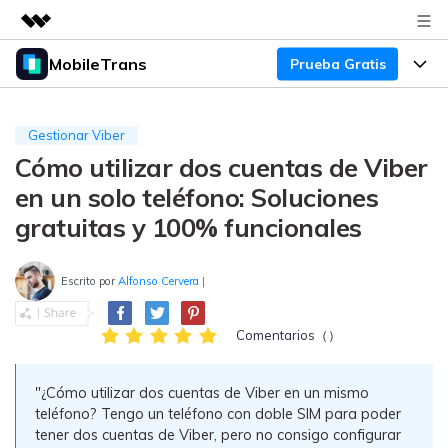
MobileTrans
Prueba Gratis
Productos destacados
Creatividad digital con AIGC
Productos
Empresas
Utilidades
Gestionar Viber
Resumen
Cómo utilizar dos cuentas de Viber
Precios
Quiénes somos
Para Escritorio
Soluciones
en un solo teléfono: Soluciones
Sala de prensa
Soporte
Precios para Windows
Transferencia de WhatsApp
gratuitas y 100% funcionales
Pasa datos de WhatsApp de
Tienda
Blog
Guía de Usuario
Precios para Mac
Android a iPhone o viceversa. Hace
Escrito por
Alfonso Cervera
|
y restaura copias de seguridad de
Tendencias
WhatsApp y más apps sociales.
Soporte
Preguntas Frecuentes
Precios para Empresas
Buscar
Comentarios（）
Tendencias
Respaldo y Restauración
Más Soporte
Descuentos Educativos
Descargar
"¿Cómo utilizar dos cuentas de Viber en un mismo
Concursos y eventos
Realiza y restaura copias de
teléfono? Tengo un teléfono con doble SIM para poder
seguridad de más de 18 tipos de
Sobre Nosotros
ENCUENTRA MÁS SOLUCIONES
tener dos cuentas de Viber, pero no consigo configurar
datos, incluyendo los datos de