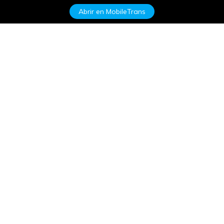
Abrir en MobileTrans
Productos
Wondershare
Explorar IA
Centro de soporte