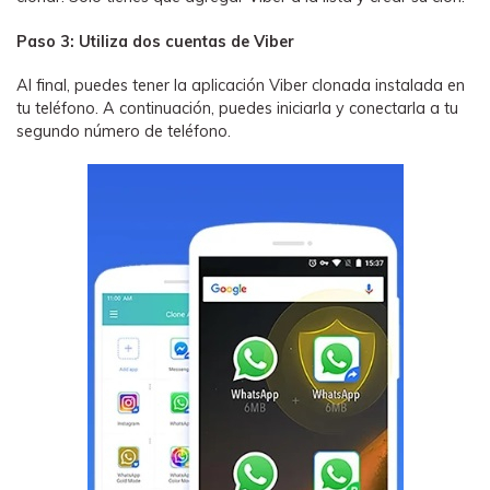
󠀰Paso 3: Utiliza dos cuentas de Viber󠀲󠀩󠀠󠀩
󠀰Al final, puedes tener la aplicación Viber clonada instalada en
tu teléfono.󠀲󠀩󠀠󠀩󠀩󠀨󠀨󠀡󠀳󠀰 A continuación, puedes iniciarla y conectarla a tu
segundo número de teléfono.󠀲󠀩󠀠󠀩󠀩󠀨󠀨󠀢󠀳