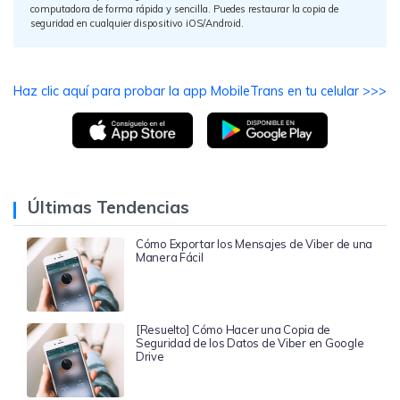
computadora de forma rápida y sencilla.󠀲󠀩󠀠󠀩󠀩󠀩󠀡󠀥󠀳󠀰 Puedes restaurar la copia de
seguridad en cualquier dispositivo iOS/Android.󠀲󠀩󠀠󠀩󠀩󠀩󠀡󠀦󠀳
Haz clic aquí para probar la app MobileTrans en tu celular >>>
Últimas Tendencias
Cómo Exportar los Mensajes de Viber de una
Manera Fácil
[Resuelto] Cómo Hacer una Copia de
Seguridad de los Datos de Viber en Google
Drive