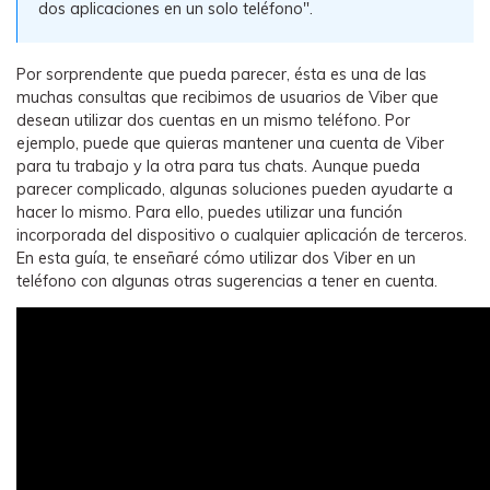
dos aplicaciones en un solo teléfono"󠀲󠀩󠀠󠀩󠀩󠀨󠀣󠀣󠀳.
WhatsApp.
󠀰Por sorprendente que pueda parecer, ésta es una de las
Transferencia de Datos de un
muchas consultas que recibimos de usuarios de Viber que
Celular a Otro
desean utilizar dos cuentas en un mismo teléfono.󠀲󠀩󠀠󠀩󠀩󠀨󠀣󠀤󠀳󠀰 Por
Transfiere contactos, fotos, música,
ejemplo, puede que quieras mantener una cuenta de Viber
videos, SMS y otros tipos de
para tu trabajo y la otra para tus chats.󠀲󠀩󠀠󠀩󠀩󠀨󠀣󠀥󠀳󠀰 Aunque pueda
archivos de un teléfono a otro y a la
parecer complicado, algunas soluciones pueden ayudarte a
PC.
hacer lo mismo.󠀲󠀩󠀠󠀩󠀩󠀨󠀣󠀦󠀳󠀰 Para ello, puedes utilizar una función
incorporada del dispositivo o cualquier aplicación de terceros.󠀲󠀩󠀠󠀩󠀩󠀨󠀣󠀧󠀳󠀰
En esta guía, te enseñaré cómo utilizar dos Viber en un
teléfono con algunas otras sugerencias a tener en cuenta.󠀲󠀩󠀠󠀩󠀩󠀨󠀣󠀨󠀳
Apps
Mutsapper (Alias: Wutsapper)
Transfiere datos de WhatsApp y
WhatsApp Business sin restablecer los
valores de fábrica.