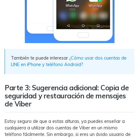
󠀰También te puede interesar
¿Cómo usar dos cuentas de
LINE en iPhone y teléfono Android?󠀲󠀩󠀠󠀩󠀩󠀨󠀨󠀤󠀳
Parte 3: Sugerencia adicional: Copia de
seguridad y restauración de mensajes
de Viber󠀲󠀩󠀠󠀩󠀩󠀨󠀤󠀤󠀳
󠀰Estoy seguro de que a estas alturas, ya puedes enseñar a
cualquiera a utilizar dos cuentas de Viber en un mismo
teléfono fácilmente.󠀲󠀩󠀠󠀩󠀩󠀨󠀨󠀦󠀳󠀰 Sin embargo, si eres un ávido usuario de