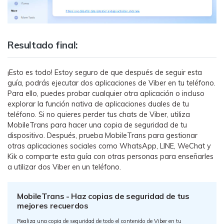
Resultado final:
󠀰¡Esto es todo! Estoy seguro de que después de seguir esta
guía, podrás ejecutar dos aplicaciones de Viber en tu teléfono.󠀲󠀩󠀠󠀩󠀩󠀩󠀡󠀠󠀳󠀰
Para ello, puedes probar cualquier otra aplicación o incluso
explorar la función nativa de aplicaciones duales de tu
teléfono. Si no quieres perder tus chats de Viber, utiliza
MobileTrans para hacer una copia de seguridad de tu
dispositivo.󠀲󠀩󠀠󠀩󠀩󠀩󠀡󠀢󠀳󠀰 Después, prueba MobileTrans para gestionar
otras aplicaciones sociales como WhatsApp, LINE, WeChat y
Kik o comparte esta guía con otras personas para enseñarles
a utilizar dos Viber en un teléfono.󠀲󠀩󠀠󠀩󠀩󠀩󠀡󠀣󠀳
󠀰MobileTrans - Haz copias de seguridad de tus
mejores recuerdos󠀲󠀩󠀠󠀩󠀩󠀩󠀡󠀤󠀳
Realiza una copia de seguridad de todo el contenido de Viber en tu