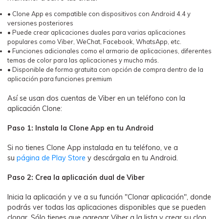
• Clone App es compatible con dispositivos con Android 4.4 y
versiones posteriores󠀲󠀩󠀠󠀩󠀩󠀨󠀧󠀠󠀳
• Puede crear aplicaciones duales para varias aplicaciones
populares como Viber, WeChat, Facebook, WhatsApp, etc.󠀲󠀩󠀠󠀩󠀩󠀨󠀧󠀡󠀳
• Funciones adicionales como el armario de aplicaciones, diferentes
temas de color para las aplicaciones y mucho más.󠀲󠀩󠀠󠀩󠀩󠀨󠀧󠀢󠀳
• Disponible de forma gratuita con opción de compra dentro de la
aplicación para funciones premium󠀲󠀩󠀠󠀩󠀩󠀨󠀧󠀣󠀳
󠀰Así se usan dos cuentas de Viber en un teléfono con la
aplicación Clone:󠀲󠀩󠀠󠀩󠀩󠀨󠀧󠀤󠀳
󠀰Paso 1: Instala la Clone App en tu Android󠀲󠀩󠀠󠀩󠀩󠀨󠀧󠀥󠀳
󠀰Si no tienes Clone App instalada en tu teléfono, ve a
su
página de Play Store
y descárgala en tu Android.󠀲󠀩󠀠󠀩󠀩󠀨󠀧󠀦󠀳
󠀰Paso 2: Crea la aplicación dual de Viber󠀲󠀩󠀠󠀩󠀩󠀨󠀧󠀧󠀳
󠀰Inicia la aplicación y ve a su función "Clonar aplicación", donde
podrás ver todas las aplicaciones disponibles que se pueden
clonar.󠀲󠀩󠀠󠀩󠀩󠀨󠀧󠀨󠀳󠀰 Sólo tienes que agregar Viber a la lista y crear su clon.󠀲󠀩󠀠󠀩󠀩󠀨󠀧󠀩󠀳