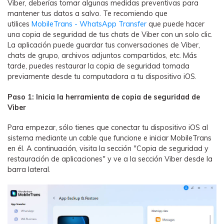
Viber, deberías tomar algunas medidas preventivas para
mantener tus datos a salvo. Te recomiendo que
utilices
MobileTrans - WhatsApp Transfer
que puede hacer
una copia de seguridad de tus chats de Viber con un solo clic.󠀲󠀩󠀠󠀩󠀩󠀨󠀨󠀨󠀳󠀰
La aplicación puede guardar tus conversaciones de Viber,
chats de grupo, archivos adjuntos compartidos, etc.󠀲󠀩󠀠󠀩󠀩󠀨󠀨󠀩󠀳󠀰 Más
tarde, puedes restaurar la copia de seguridad tomada
previamente desde tu computadora a tu dispositivo iOS.󠀲󠀩󠀠󠀩󠀩󠀨󠀩󠀠󠀳
󠀰Paso 1: Inicia la herramienta de copia de seguridad de
Viber󠀲󠀩󠀠󠀩󠀩󠀨󠀩󠀡󠀳
󠀰Para empezar, sólo tienes que conectar tu dispositivo iOS al
sistema mediante un cable que funcione e iniciar MobileTrans
en él.󠀲󠀩󠀠󠀩󠀩󠀨󠀩󠀢󠀳󠀰 A continuación, visita la sección "Copia de seguridad y
restauración de aplicaciones" y ve a la sección Viber desde la
barra lateral.󠀲󠀩󠀠󠀩󠀩󠀨󠀩󠀣󠀳