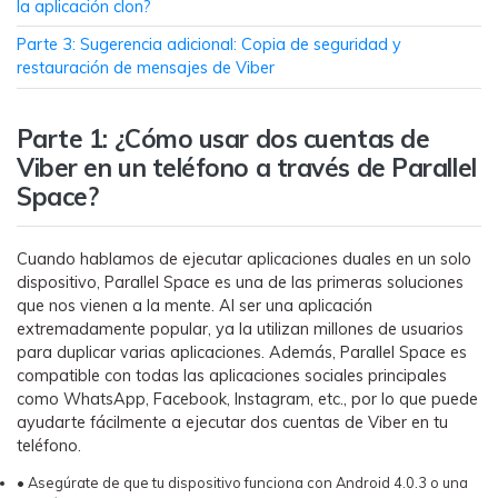
la aplicación clon?
Parte 3: Sugerencia adicional: Copia de seguridad y
restauración de mensajes de Viber󠀲󠀩󠀠󠀩󠀩󠀨󠀤󠀤󠀳
󠀰Parte 1: ¿Cómo usar dos cuentas de
Viber en un teléfono a través de Parallel
Space?󠀲󠀩󠀠󠀩󠀩󠀨󠀤󠀢󠀳
Cuando hablamos de ejecutar aplicaciones duales en un solo
dispositivo, Parallel Space es una de las primeras soluciones
que nos vienen a la mente.󠀲󠀩󠀠󠀩󠀩󠀨󠀤󠀦󠀳󠀰 Al ser una aplicación
extremadamente popular, ya la utilizan millones de usuarios
para duplicar varias aplicaciones.󠀲󠀩󠀠󠀩󠀩󠀨󠀤󠀧󠀳󠀰 Además, Parallel Space es
compatible con todas las aplicaciones sociales principales
como WhatsApp, Facebook, Instagram, etc., por lo que puede
ayudarte fácilmente a ejecutar dos cuentas de Viber en tu
teléfono.󠀲󠀩󠀠󠀩󠀩󠀩󠀨󠀤󠀨󠀳
• Asegúrate de que tu dispositivo funciona con Android 4.0.3 o una