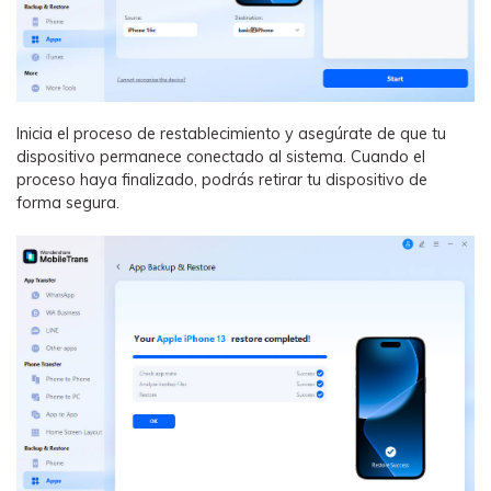
󠀰Inicia el proceso de restablecimiento y asegúrate de que tu
dispositivo permanece conectado al sistema.󠀲󠀩󠀠󠀩󠀩󠀩󠀠󠀥󠀳󠀰 Cuando el
proceso haya finalizado, podrás retirar tu dispositivo de
forma segura.󠀲󠀩󠀠󠀩󠀩󠀩󠀠󠀦󠀳