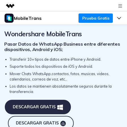
MobileTrans
Prueba Gratis
Productos destacados
Creatividad digital con AIGC
Productos
Wondershare MobileTrans
Empresas
Utilidades
Pasar Datos de WhatsApp Business entre diferentes
Resumen
Precios
Quiénes somos
Para Escritorio
dispositivos, Android y iOS;
Soluciones
Transferir 10+ tipos de datos entre iPhone y Android.
Sala de prensa
Soporte
Precios para Windows
Transferencia de WhatsApp
Suporte todos los dispositivos de iOS y Android.
Pasa datos de WhatsApp de
Mover Chats WhatsApp,contactos, fotos, musicas, videos,
Tienda
Blog
Guía de Usuario
Precios para Mac
Android a iPhone o viceversa. Hace
calendarios, correos de voz, etc,.
y restaura copias de seguridad de
Los datos se mantienen absolutamente seguros durante la
Tendencias
WhatsApp y más apps sociales.
Soporte
Preguntas Frecuentes
Precios para Empresas
transferencia.
Buscar
Tendencias
Respaldo y Restauración
Más Soporte
Descuentos Educativos
DESCARGAR GRATIS
Descargar
Concursos y eventos
Realiza y restaura copias de
seguridad de más de 18 tipos de
Sobre Nosotros
DESCARGAR GRATIS
ENCUENTRA MÁS SOLUCIONES
datos, incluyendo los datos de