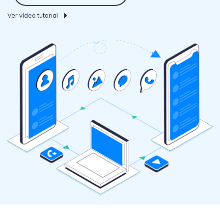
WhatsApp.
Ver vídeo tutorial
Transferencia de Datos de un
Celular a Otro
Transfiere contactos, fotos, música,
videos, SMS y otros tipos de
archivos de un teléfono a otro y a la
PC.
Apps
Mutsapper (Alias: Wutsapper)
Transfiere datos de WhatsApp y
WhatsApp Business sin restablecer los
valores de fábrica.