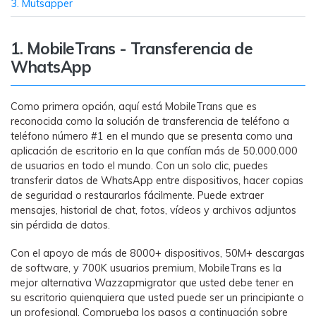
MobileTrans App
3. Mutsapper
Transfiere datos del teléfono, de
WhatsApp y archivos entre dispositivos
1. MobileTrans - Transferencia de
iOS y Android.
WhatsApp
Welastseen
Como primera opción, aquí está MobileTrans que es
WeLastseen te tiene al tanto de todo en
reconocida como la solución de transferencia de teléfono a
WhatsApp.
teléfono número #1 en el mundo que se presenta como una
aplicación de escritorio en la que confían más de 50.000.000
de usuarios en todo el mundo. Con un solo clic, puedes
transferir datos de WhatsApp entre dispositivos, hacer copias
de seguridad o restaurarlos fácilmente. Puede extraer
mensajes, historial de chat, fotos, vídeos y archivos adjuntos
sin pérdida de datos.
Con el apoyo de más de 8000+ dispositivos, 50M+ descargas
de software, y 700K usuarios premium, MobileTrans es la
mejor alternativa Wazzapmigrator que usted debe tener en
su escritorio quienquiera que usted puede ser un principiante o
un profesional. Comprueba los pasos a continuación sobre