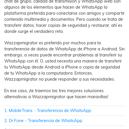
chat de grupo, calidad de transmisión y WhatsApp web son
WhatsApp.
algunos de los elementos que hacen de WhatsApp la
plataforma preferida para conectarse con amigos y compartir
contenido multimedia y documentos. Pero cuando se trata de
Transferencia de Datos de un
transferir datos, hacer copias de seguridad y restaurar, ahí es
Celular a Otro
donde surge el verdadero reto.
Transfiere contactos, fotos, música,
videos, SMS y otros tipos de
Wazzapmigrator es preferido por muchos para la
archivos de un teléfono a otro y a la
transferencia de datos de WhatsApp de iPhone a Android. Sin
embargo, a veces puede encontrar problemas al transferir su
PC.
WhatsApp con él. O, usted necesita una manera de transferir
tu WhatsApp desde Android a iPhone o copia de seguridad
de tu WhatsApp a la computadora. Entonces,
Apps
Wazzapmigrator no puede responder a sus necesidades.
En ese caso, ¡te traemos las tres mejores soluciones
Mutsapper (Alias: Wutsapper)
alternativas a Wazzapmigrator que hacen maravillas!
Transfiere datos de WhatsApp y
WhatsApp Business sin restablecer los
1. MobileTrans - Transferencia de WhatsApp
valores de fábrica.
2. Dr.Fone - Transferencia de WhatsApp