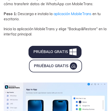
cómo transferir datos de WhatsApp con MobileTrans:
Paso 1:
Descarga e instala la
aplicación MobileTrans
en tu
escritorio.
Inicia la aplicación MobileTrans y elige "Backup&Restore" en la
interfaz principal.
PRUÉBALO GRATIS󠀲󠀩󠀡󠀠󠀡󠀠󠀣󠀥󠀳
󠀰PRUÉBALO GRATIS󠀲󠀩󠀡󠀠󠀡󠀠󠀣󠀥󠀳