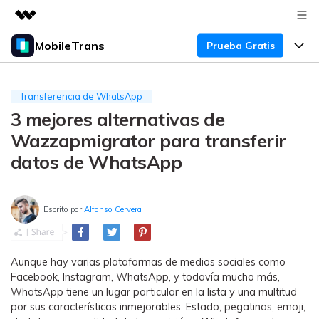
MobileTrans
Prueba Gratis
Productos destacados
Creatividad digital con AIGC
Productos
Empresas
Utilidades
Transferencia de WhatsApp
Resumen
3 mejores alternativas de
Precios
Quiénes somos
Para Escritorio
Soluciones
Wazzapmigrator para transferir
Sala de prensa
Soporte
Precios para Windows
Transferencia de WhatsApp
datos de WhatsApp
Pasa datos de WhatsApp de
Tienda
Blog
Guía de Usuario
Precios para Mac
Android a iPhone o viceversa. Hace
y restaura copias de seguridad de
Escrito por
Alfonso Cervera
|
Tendencias
WhatsApp y más apps sociales.
Soporte
Preguntas Frecuentes
Precios para Empresas
Buscar
Tendencias
Aunque hay varias plataformas de medios sociales como
Respaldo y Restauración
Más Soporte
Descuentos Educativos
Descargar
Facebook, Instagram, WhatsApp, y todavía mucho más,
Concursos y eventos
Realiza y restaura copias de
WhatsApp tiene un lugar particular en la lista y una multitud
seguridad de más de 18 tipos de
Sobre Nosotros
por sus características inmejorables. Estado, pegatinas, emoji,
ENCUENTRA MÁS SOLUCIONES
datos, incluyendo los datos de