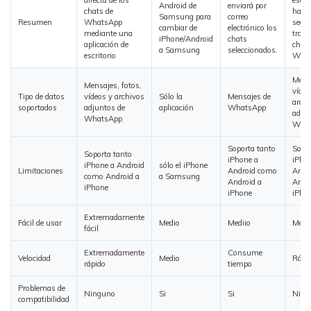
Android de
enviará por
chats de
hacer
Samsung para
correo
Resumen
WhatsApp
segur
cambiar de
electrónico los
mediante una
trans
iPhone/Android
chats
aplicación de
chats
a Samsung
seleccionados.
escritorio
What
Mensa
Mensajes, fotos,
vídeo
Tipo de datos
vídeos y archivos
Sólo la
Mensajes de
archi
soportados
adjuntos de
aplicación
WhatsApp
adjun
WhatsApp
Wha
Soporta tanto
Sopor
Soporta tanto
iPhone a
iPho
iPhone a Android
sólo el iPhone
Limitaciones
Android como
Andr
como Android a
a Samsung
Android a
Andro
iPhone
iPhone
iPho
Extremadamente
Fácil de usar
Medio
Mediio
Med
fácil
Extremadamente
Consume
Velocidad
Medio
Rápi
rápido
tiempo
Problemas de
Ninguno
Si
Si
Ning
compatibilidad