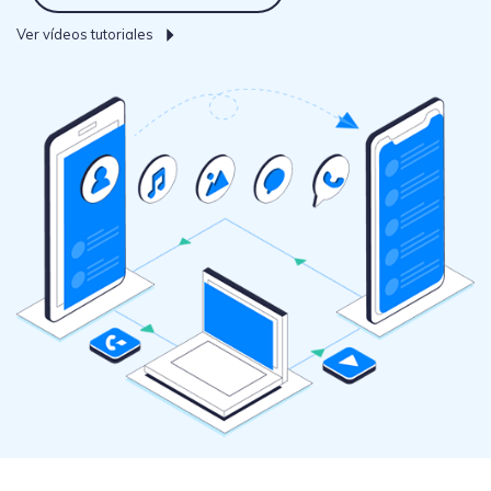
WhatsApp.
Ver vídeos tutoriales
Transferencia de Datos de un
Celular a Otro
Transfiere contactos, fotos, música,
videos, SMS y otros tipos de
archivos de un teléfono a otro y a la
PC.
Apps
Mutsapper (Alias: Wutsapper)
Transfiere datos de WhatsApp y
WhatsApp Business sin restablecer los
valores de fábrica.