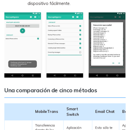
dispositivo fácilmente.
Una comparación de cinco métodos
Smart
MobileTrans
Email Chat
Bac
Switch
Transferencia
Aplic
Aplicación
Esto sólo te
directa de los
escri