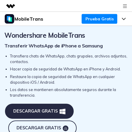
MobileTrans
Prueba Gratis
Productos destacados
Creatividad digital con AIGC
Productos
Wondershare MobileTrans
Empresas
Utilidades
Transferir WhatsApp de iPhone a Samsung
Resumen
Precios
Quiénes somos
Para Escritorio
Soluciones
Transfiera chats de WhatsApp, chats grupales, archivos adjuntos,
contactos.
Sala de prensa
Soporte
Precios para Windows
Transferencia de WhatsApp
Hacer copia de seguridad de WhatsApp en iPhone y Android.
Pasa datos de WhatsApp de
Restaure la copia de seguridad de WhatsApp en cualquier
Tienda
Blog
Guía de Usuario
Precios para Mac
Android a iPhone o viceversa. Hace
dispositivo iOS / Android.
y restaura copias de seguridad de
Los datos se mantienen absolutamente seguros durante la
Tendencias
WhatsApp y más apps sociales.
Soporte
Preguntas Frecuentes
Precios para Empresas
transferencia.
Buscar
Tendencias
Respaldo y Restauración
Más Soporte
Descuentos Educativos
DESCARGAR GRATIS
Descargar
Concursos y eventos
Realiza y restaura copias de
seguridad de más de 18 tipos de
Sobre Nosotros
DESCARGAR GRATIS
ENCUENTRA MÁS SOLUCIONES
datos, incluyendo los datos de