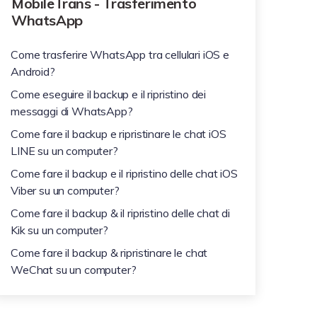
MobileTrans - Trasferimento
#MobileTransto5G
WhatsApp
Scopri la tecnologia 5G e
vinci il telefono 5G!
Come trasferire WhatsApp tra cellulari iOS e
Android?
Altri Eventi
Come eseguire il backup e il ripristino dei
Partecipa ai concorsi &
messaggi di WhatsApp?
Giveaway di MobileTrans
qui! Vinci licenza
Come fare il backup e ripristinare le chat iOS
MobileTrans gratuita,
LINE su un computer?
telefoni e buoni regalo!
Come fare il backup e il ripristino delle chat iOS
Viber su un computer?
Come fare il backup & il ripristino delle chat di
Kik su un computer?
Come fare il backup & ripristinare le chat
WeChat su un computer?