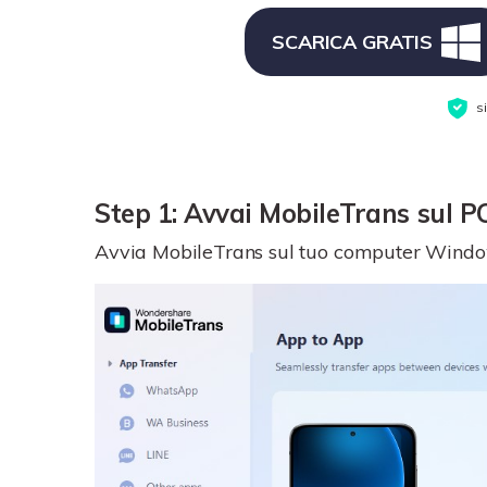
computer. E ripristina
dal tuo nuovo Android.
facilmente i backup.
SCARICA GRATIS
Trasferire dati da/a P
Abbiamo preparato trucc
trasferimento tra pc e cel
s
Step 1: Avvai MobileTrans sul P
Avvia MobileTrans sul tuo computer Window