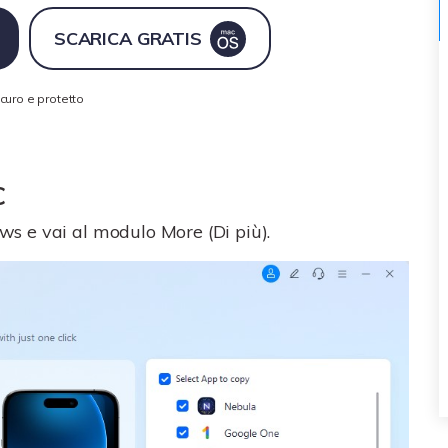
con alcuni semplici suggerimenti.
SCARICA GRATIS
C
Trasferire iCloud
hi di
Quanto saresti fantastico se
lulare.
utilizzassi iCloud per trasferire i
icuro e protetto
dati del telefono?
C
s e vai al modulo More (Di più).
SCOPRI DI PIÙ