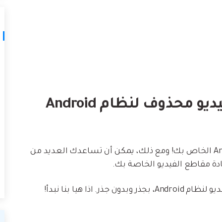
أفضل 5 تطبيقات استرداد فيديو محذوف لنظام Android
لست وحدك إذا حذفت مقطع فيديو من جهاز Android الخاص بك! ومع ذلك، يمكن أن تساعدك العديد من