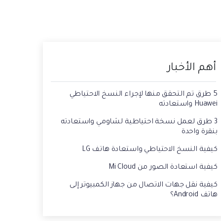
حفاظ الحالة ، وقراءة الدردشات المحذوفة،
 الصور من الايفون الى الكمبيوتر
واستخدام اثنين من WhatsApp، والمزيد من
أجلك.
يقة استعادة رسائل الواتس اب القديمه
أهم الأخبار
5 طرق تم التحقق منها لإجراء النسخ الاحتياطي
Huawei واستعادته
3 طرق لعمل نسخة احتياطية لشاومي واستعادته
بنقرة واحدة
كيفية النسخ الاحتياطي واستعادة هاتف LG
كيفية استعادة الصور من Mi Cloud
كيفية نقل جهات الاتصال من جهاز الكمبيوتر إلى
هاتف Android؟