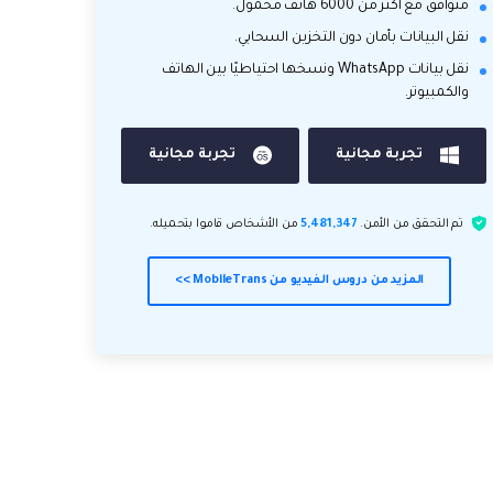
متوافق مع أكثر من 6000 هاتف محمول.
نقل البيانات بأمان دون التخزين السحابي.
نقل بيانات WhatsApp ونسخها احتياطيًا بين الهاتف
والكمبيوتر.
تجربة مجانية
تجربة مجانية
تم التحقق من الأمن.
5,481,347
من الأشخاص قاموا بتحميله.
المزيد من دروس الفيديو من MobileTrans >>