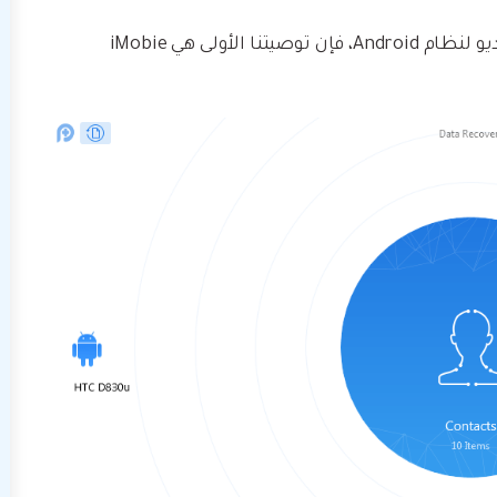
إذا كنت تبحث عن أحد أفضل تطبيقات استرداد الفيديو لنظام Android، فإن توصيتنا الأولى هي iMobie