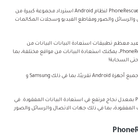
يمكن لبرنامج PhoneRescue لنظام Android استرداد مجموعة كبيرة من
ل والرسائل والصور ومقاطع الفيديو وسجلات المكالمات
د معظم تطبيقات استعادة البيانات البيانات من
الذاكرة الداخلية فقط. باستخدام برنامج PhoneRescue، يمكنك استعادة البيانات من مواقع مختلفة، بما
برنامج PhoneRescue متوافق مع جميع أجهزة Android تقريبًا، بما في ذلك Samsung و
يتمتع برنامج PhoneRescue بمعدل نجاح مرتفع في استعادة البيانات المفقودة. في
 المفقودة، بما في ذلك جهات الاتصال والرسائل والصور