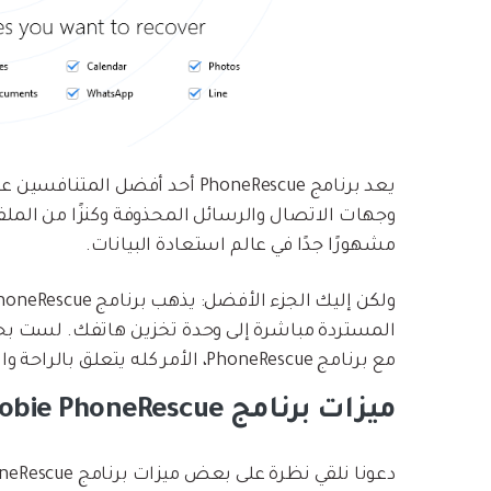
يعد برنامج PhoneRescue أحد أفضل
وجهات الاتصال والرسائل المحذوفة وكنزًا من الملفا
مشهورًا جدًا في عالم استعادة البيانات.
المستردة مباشرة إلى وحدة تخزين هاتفك. لست بحاج
مع برنامج PhoneRescue، الأمر كله يتعلق بالراحة والبساطة!
ميزات برنامج iMobie PhoneRescue
دعونا نلقي نظرة على بعض ميزات برنامج PhoneRescue: