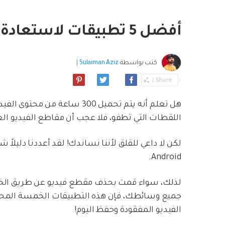
بسهولة
موسيقى والمزيد.
استعادة الفيديو ا
استفادة من Android الجديد.
نصائح نقل iCloud
أفضل 5 تطبيقات لاستعادة الفيديو لنظام Android
مشاهدة جميع المنتج
ما مدى روعة ا
بيانات الهاتف؟
كتب بواسطة
Sulaiman Aziz
|
هل تعلم أنه يتم تحميل 300 ساعة
اللقطات التي تطفو، فلا عجب أن مقاطع الفيديو العزي
لكن لا داعي للقلق لأننا نساندك! لقد أعددنا دليلاً
Android.
جميع وسائطك، فإن هذه التطبيقات الخمسة المحذ
الفيديو المفقودة وحفظ اليوم!