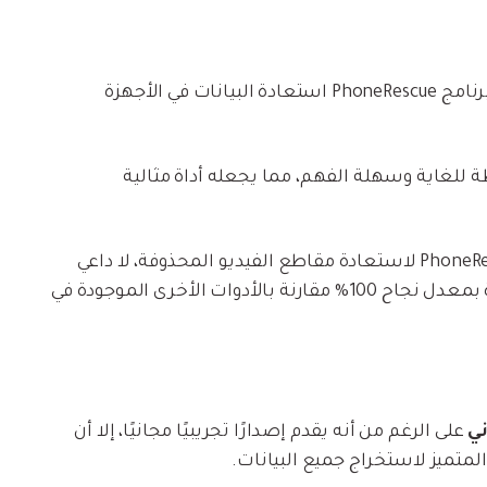
يقدم برنامج PhoneRescue استعادة البيانات في الأجهزة
للغاية وسهلة الفهم، مما يجعله أداة مثالية
عند استخدام برنامج PhoneRescue لاستعادة مقاطع الفيديو المحذوفة، لا داعي
للقلق بشأن فشل العملية. تشتهر هذه الأداة بمعدل نجاح 100% مقارنة بالأدوات الأخرى الموجودة في
ني
على الرغم من أنه يقدم إصدارًا تجريبيًا مجانيًا، إلا أن
لمتميز لاستخراج جميع البيانات.