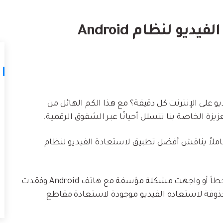
لتالف.
كيف تنقل
نصائح نقل iTunes
أفضل طر
حوّل iTunes إلى مدير وسائط قوي مع
ات
ستخدامك لـ iCloud لنقل
بعض النصائح البسيطة.
تعلم المزيد
 من محتوى الفيديو على الإنترنت كل دقيقة؟ مع هذا الكم الهائل من
زة الخاصة بنا تتسلل أحيانًا عبر الشقوق الرقمية.
 شاملاً يناقش أفضل تطبيق لاستعادة الفيديو لنظام
لذلك، سواء قمت بحذف مقطع فيديو عن طريق الخطأ أو واجهت مشكلة مؤسفة مع هاتف Android وفقدت
وفة لاستعادة الفيديو موجودة لاستعادة مقاطع