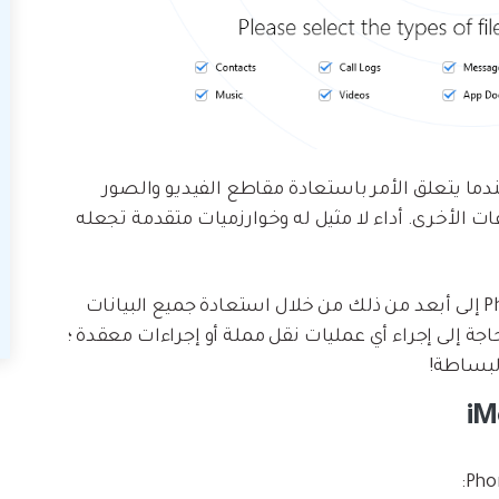
 المتنافسين عندما يتعلق الأمر باستعادة مقاطع الفيديو والصور
ت الأخرى. أداء لا مثيل له وخوارزميات متقدمة تجعله
ولكن إليك الجزء الأفضل: يذهب برنامج PhoneRescue إلى أبعد من ذلك من خلال استعادة جميع البيانات
ة إلى إجراء أي عمليات نقل مملة أو إجراءات معقدة ؛