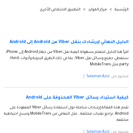
Explore
تسجيل الدخول
المقالات المتميزة
مشاهدة جميع المنتجات
Backup & Restore
MobileTrans
ملخص
الرئيسية
>
مركز الموارد
>
التطبيق الاجتماعي الأخرى
ملخص
نقل بيانات الجوال.
عمل نسخ احتياطي الهاتف وبيانات WhatsApp
تعلم المزيد
على الكمبيوتر، واستعادتها بسهولة
دمج ملفات PDF
Explore
Repairit
قوالب الرسم التخطيطي
استعادة الفيديو التالف.
ملخص
محول PDF
جديد
Playlist Transfer
الدليل النهائي لإرشادك بنقل Viber من Android إلى Android
مشاهدة جميع المنتجات
نقل قوائم تشغيل الموسيقى من خدمة بث إلى
Video
اقرأ هذا الدليل لتتعلم بسهولة كيفية نقل Viber من جهاز Android إلى iPhone.
قوالب PDF
أخرى.
سنغطي جميع وسائل نقل Viber، بما في ذلك الطرق اليدوية وأدوات third-
party مثل MobileTrans
Photo
Explore
منشور من
Sulaiman Aziz
|
ملخص
Creative Center
تطبيقات الهاتف
استعادة الصور
Mutsapper(سابق Wutsapper)
كيفية استرداد رسائل Viber المحذوفة على Android
نقل بيانات WhatsApp و WhatsApp Business بدون
تقدم هذه المقالة إرشادات شاملة حول استعادة رسائل Viber المفقودة على
إصلاح الفيديو
إعادة ضبط المصنع.
Android. نراجع تقنيات مختلفة ، مثل التعافي من MobileTrans ونسخ احتياطية
مختلفة.
نقل WhatsApp
MobileTrans App
منشور من
Sulaiman Aziz
|