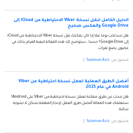
نقل بيانات الهاتف وبيانات WhatsApp والملفات بين
تحديث iOS
الأجهزة.
الدليل الكامل لنقل نسخة Viber الاحتياطية من iCloud إلى
تعقب الموقع
Google Drive والعكس صحيح
Status Saver for WhatsApp
هل تساءلت يوما عما إذا كان يمكنك نقل نسخة Viber الاحتياطية من iCloud
حفاظ الحالة ، وقراءة الدردشات المحذوفة، واستخدام
إلى Google Drive؟ حسنا ، ستوضح لك هذه المقالة كيفية القيام بذلك في
اثنين من WhatsApp، والمزيد من أجلك.
غضون بضع نقرات.
منشور من
Sulaiman Aziz
|
أفضل الطرق العملية لعمل نسخة احتياطية من Viber
Android في عام 2025
هل تبحث عن طرق ممكنة لعمل نسخة احتياطية من Viber على Android؟
ستعلمك هذه المقالة أفضل طرق العمل لإنجاز المهمة بشكل لا تشوبه
شائبة.
منشور من
Sulaiman Aziz
|