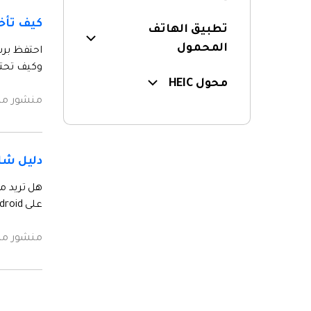
كيف تأخذ كتاب p
تطبيق الهاتف
المحمول
وكيف تحت
محول HEIC
منشور م
دليل شامل لإلغاء
على Android و iPhone.
منشور م