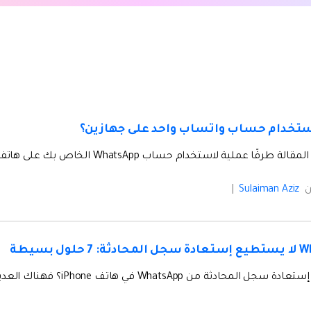
لتالف.
كيف تنقل
نصائح نقل iTunes
أفضل طر
حوّل iTunes إلى مدير وسائط قوي مع
ات
ستخدامك لـ iCloud لنقل
بعض النصائح البسيطة.
ستخدام حساب واتساب واحد على جهازين؟
تعلم المزيد
طرقًا عملية لاستخدام حساب WhatsApp الخاص بك على هاتفين أو جهازين.
ن
Sulaiman Aziz
|
 حلول بسيطة
ألا يمكنك إستعادة سجل الم