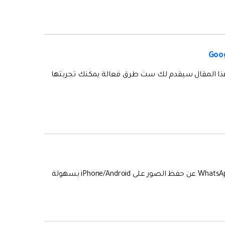
جه مشكلة عدم عمل نسخة احتياطية من WhatsApp على Google Drive؟ هذا المقال سيقدم لك ست طرق فعالة يمكنك تجربتها