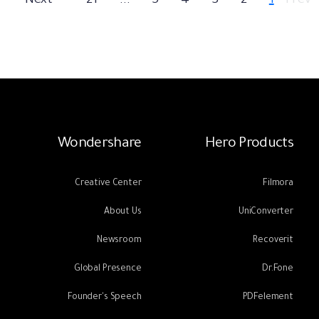
Next
21
...
5
4
3
2
1
Prev
Wondershare
Hero Products
Creative Center
Filmora
About Us
UniConverter
Newsroom
Recoverit
Global Presence
Dr.Fone
Founder's Speech
PDFelement