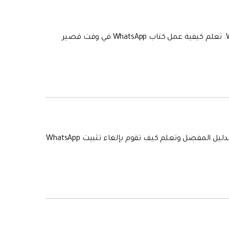
احتفظ برسائلك المهمة على WhatsApp عن طريق عمل كتاب محادثات WhatsApp. تعلم كيفية عمل كتاب WhatsApp في وقت قصير
هل تريد معرفة ما سيحدث إذا قمت بإلغاء تثبيت WhatsApp؟ ببساطة اقرأ هذا الدليل المفصل وتعلم كيف تقوم بإلغاء تثبيت WhatsApp