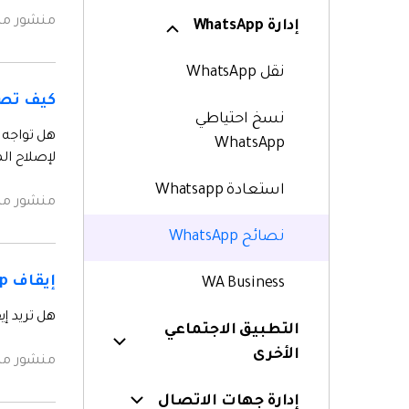
منشور م
إدارة WhatsApp
نقل WhatsApp
كيف تصلح عدم
نسخ احتياطي
WhatsApp
لإصلاح ا
استعادة Whatsapp
منشور م
نصائح WhatsApp
إيقاف WhatsApp عن حفظ الصور تلقائياً على iPhone و Android
WA Business
هل تريد إيقاف WhatsApp عن حفظ الصور تلقائياً؟ اقرأ هذا الدليل لكيفية إيقاف hatsApp
التطبيق الاجتماعي
الأخرى
منشور م
إدارة جهات الاتصال