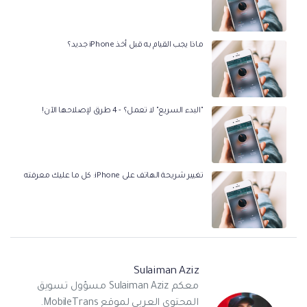
ماذا يجب القيام به قبل أخذ iPhone جديد؟
"البدء السريع" لا تعمل؟ - 4 طرق لإصلاحها الآن!
تغيير شريحة الهاتف على iPhone: كل ما عليك معرفته
Sulaiman Aziz
معكم Sulaiman Aziz مسؤول تسويق
المحتوى العربي لموقع MobileTrans.