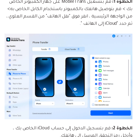
الخطوة 1:
قم بتشغيل MobileTrans على جهاز الكمبيوتر الخاص
بك > قم بتوصيل هاتفك بالكمبيوتر باستخدام الكابل الخاص به>
من الواجهة الرئيسية ، انقر فوق "نقل الهاتف" من القسم العلوي ،
ثم حدد "iCloud إلى الهاتف ".
الخطوة 2:
قم بتسجيل الدخول إلى حساب iCloud الخاص بك ،
وأدخل رمز التحقق المرسل إلى هاتفك.