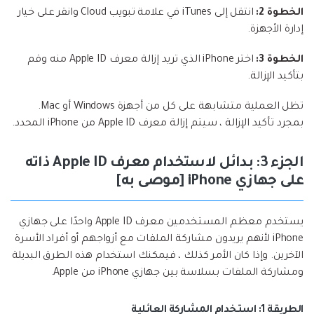
الخطوة 2:
انتقل إلى iTunes في علامة تبويب Cloud وانقر على خيار
إدارة الأجهزة.
الخطوة 3:
اختر iPhone الذي تريد إزالة معرف Apple ID منه وقم
بتأكيد الإزالة.
تظل العملية متشابهة على كل من أجهزة Windows أو Mac.
بمجرد تأكيد الإزالة ، سيتم إزالة معرف Apple ID من iPhone المحدد.
الجزء 3: بدائل لاستخدام معرف Apple ID ذاته
على جهازي iPhone [موصى به]
يستخدم معظم المستخدمين معرف Apple ID واحدًا على جهازي
iPhone لأنهم يريدون مشاركة الملفات مع أزواجهم أو أفراد الأسرة
الآخرين. وإذا كان الأمر كذلك ، فيمكنك استخدام هذه الطرق البديلة
ومشاركة الملفات بسلاسة بين جهازي iPhone من Apple.
الطريقة 1: استخدام المشاركة العائلية