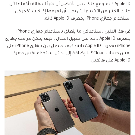
إعادة ضبط المصنع.
Apple ID ذاته. ومع ذلك ، من الأفضل أن تقرأ المقالة بأكملها لأن
هناك الكثير من الأشياء التي يجب أن تعرفها إذا كنت تفكر في
نقل WhatsApp
MobileTrans App
استخدام جهازي iPhone بمعرف Apple ID ذاته.
نقل بيانات الهاتف وبيانات WhatsApp والملفات بين
تحديث iOS
في هذا الدليل ، ستجد كل ما يتعلق باستخدام جهازي iPhone
الأجهزة.
بمعرف Apple ID ذاته. على سبيل المثال ، كيف يمكن مزامنة جهازي
تعقب الموقع
iPhone بمعرف Apple ID ذاته؟ كيف تفصل بين جهازي iPhone على
Status Saver for WhatsApp
نفس حساب iCloud؟ بالإضافة إلى بدائل استخدام نفس معرف
حفاظ الحالة ، وقراءة الدردشات المحذوفة، واستخدام
Apple ID على هاتفين.
اثنين من WhatsApp، والمزيد من أجلك.