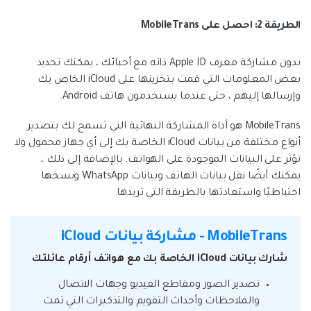
الطريقة 2: احصل على MobileTrans
بدون مشاركة معرف Apple ID ذاته مع أحبائك ، يمكنك تحديد
بعض المعلومات التي قمت بتخزينها على iCloud الخاص بك
وإرسالها إليهم ، حتى عندما يستخدمون هاتف Android.
MobileTrans هو أداة المشاركة النهائية التي تسمح لك بتصدير
أنواع مختلفة من بيانات iCloud الخاصة بك إلى أي جهاز محمول ولا
تؤثر على البيانات الموجودة على الهواتف. بالإضافة إلى ذلك ،
يمكنك أيضًا نقل بيانات الهاتف وبيانات WhatsApp ونسخها
احتياطيًا واستعادتها بالطريقة التي تريدها.
MobileTrans - مشاركة بيانات iCloud
شارك بيانات iCloud الخاصة بك مع هواتف أرقام عائلتك
تصدير الصور ومقاطع الفيديو وجهات الاتصال
والملاحظات وأحداث التقويم والتذكيرات التي تمت