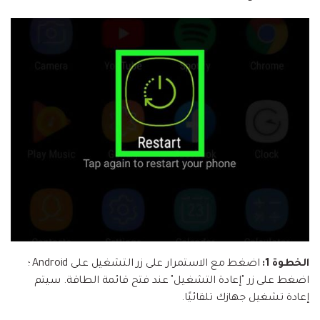
الخطوة 1:
اضغط مع الاستمرار على زر التشغيل على Android ؛
اضغط على زر "إعادة التشغيل" عند فتح قائمة الطاقة. سيتم
إعادة تشغيل جهازك تلقائيًا.