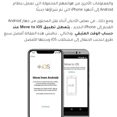
إعادة ضبط المصنع.
والمعلومات الأخرى من هواتفهم المحمولة التي تعمل بنظام
Android إلى أجهزة iPhone التي تم شراؤها حديثًا.
نقل WhatsApp
MobileTrans App
ومع ذلك ، في بعض الأحيان أثناء نقل المحتوى من جهاز Android
نقل بيانات الهاتف وبيانات WhatsApp والملفات بين
تحديث iOS
القديم إلى iPhone الجديد ،
يتعطل تطبيق Move to iOS عند
الأجهزة.
حساب الوقت المتبقي
. وبالتالي ، تناقش هذه المقالة أفضل سبع
تعقب الموقع
طرق لتجنب الانتقال إلى مشكلات iOS وبديلها الأفضل.
Status Saver for WhatsApp
حفاظ الحالة ، وقراءة الدردشات المحذوفة، واستخدام
اثنين من WhatsApp، والمزيد من أجلك.