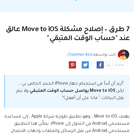
البحث
مشاهدة جميع المنتجات
إلى هاتف أو من هاتف إلى الكمبيوتر والعكس
Filmstock
الدعم
المواضيع الجديدة
FamiSafe
صحيح.
تأثيرات الفيديو والموسيقى والمزيد.
تحميل
الرقابة الأبوية والمراقبة.
Explore
Explore
تسجيل الدخول
المقالات المتميزة
مشاهدة جميع المنتجات
7 طرق – إصلاح مشكلة Move to iOS عالق
Backup & Restore
MobileTrans
ملخص
ملخص
نقل بيانات الجوال.
عند "حساب الوقت المتبقي"
عمل نسخ احتياطي الهاتف وبيانات WhatsApp
تعلم المزيد
على الكمبيوتر، واستعادتها بسهولة
دمج ملفات PDF
Explore
Repairit
قوالب الرسم التخطيطي
كتب بواسطة
Sulaiman Aziz
|
استعادة الفيديو التالف.
ملخص
محول PDF
جديد
Playlist Transfer
مشاهدة جميع المنتجات
نقل قوائم تشغيل الموسيقى من خدمة بث إلى
Video
قوالب PDF
أخرى.
"أريد أن أبدأ في استخدام جهاز iPhone الجديد الخاص بي ،
Photo
Explore
لكن
Move to iOS يواصل حساب الوقت المتبقي
ولا يتم
نقل البيانات." ماذا علي أن أفعل؟"
ملخص
Creative Center
تطبيقات الهاتف
يهدف Move to iOS ، وهو تطبيق طورته شركة Apple ، إلى مساعدة
استعادة الصور
Mutsapper(سابق Wutsapper)
مستخدمي Android في التحول إلى iPhone. يمكّن هذا التطبيق
نقل بيانات WhatsApp و WhatsApp Business بدون
مستخدمي Android من نقل الرسائل والملفات وجهات الاتصال
إصلاح الفيديو