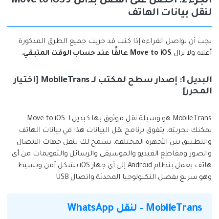
الجزء 2: احصل على أفضل بدائل لـ Move to iOS
لنقل بيانات الهاتف
يجب أن تواصل القراءة إذا كنت قد جربت جميع الطرق المذكورة
أعلاه ولا يزال
Move to iOS عالقًا عند حساب الوقت المتبقي
.
البديل 1: إصدار سطح لمكتب لـ MobileTrans [اختيار
المحرر]
MobileTrans هو وسيلة نقل موثوق بها كبديل لـ Move to iOS
يمكنك تجربته. يتفوق برنامج نقل البيانات هذا في بيانات الهاتف
والتطبيق بين الأجهزة المختلفة. يسمح لك بنقل جهات الاتصال
والصور ومقاطع الفيديو والموسيقى والرسائل والتقويمات من أي
هاتف يعمل بنظام Android إلى أي جهاز iOS بشكل آمن وبسيط.
وهو سريع بفضل التكنولوجيا المحدثة واتصال USB.
MobileTrans – لنقل WhatsApp