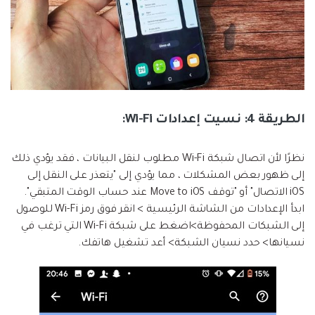
الطريقة 4: نسيت إعدادات Wi-Fi:
نظرًا لأن اتصال شبكة Wi-Fi مطلوب لنقل البيانات ، فقد يؤدي ذلك
إلى ظهور بعض المشكلات ، مما يؤدي إلى "يتعذر على النقل إلى
iOS الاتصال" أو "توقف Move to iOS عند حساب الوقت المتبقي".
ابدأ الإعدادات من الشاشة الرئيسية > انقر فوق رمز Wi-Fi للوصول
إلى الشبكات المحفوظة>اضغط على شبكة Wi-Fi التي ترغب في
نسيانها> حدد نسيان الشبكة> أعد تشغيل هاتفك.