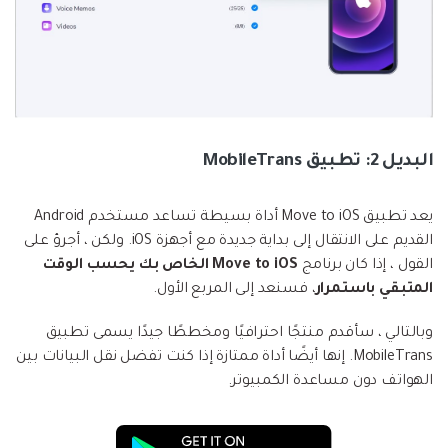
البديل 2: تطبيق MobileTrans
يعد تطبيق Move to iOS أداة بسيطة تساعد مستخدم Android
القديم على الانتقال إلى بداية جديدة مع أجهزة iOS. ولكن ، أجرؤ على
القول ، إذا كان برنامج
Move to iOS الخاص بك يحسب الوقت
المتبقي باستمرار
، فسنعد إلى المربع الأول.
وبالتالي ، سأقدم منتجًا احترافيًا ومخططًا جيدًا يسمى تطبيق
MobileTrans. إنها أيضًا أداة ممتازة إذا كنت تفضل نقل البيانات بين
الهواتف دون مساعدة الكمبيوتر.