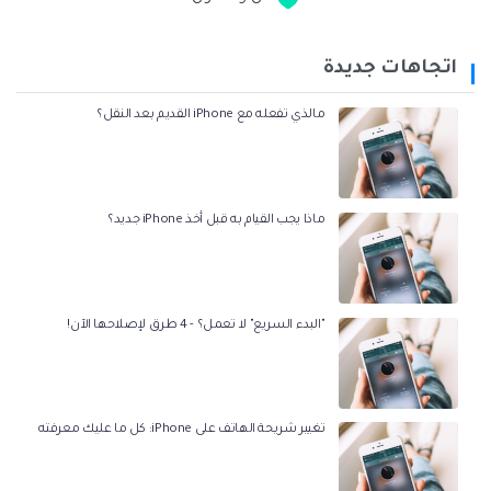
اتجاهات جديدة
مالذي تفعله مع iPhone القديم بعد النقل؟
ماذا يجب القيام به قبل أخذ iPhone جديد؟
"البدء السريع" لا تعمل؟ - 4 طرق لإصلاحها الآن!
تغيير شريحة الهاتف على iPhone: كل ما عليك معرفته