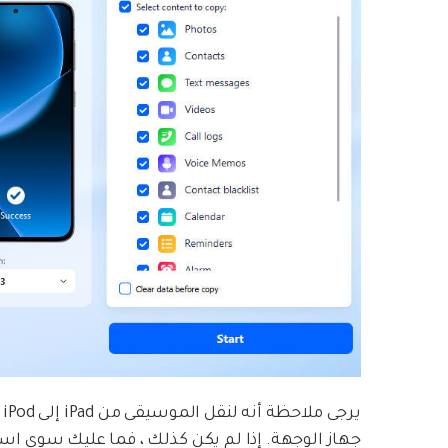
جهاز الوجهة. إذا لم يكن كذلك ، فما عليك سوى استخدام زر Flip هنا لت