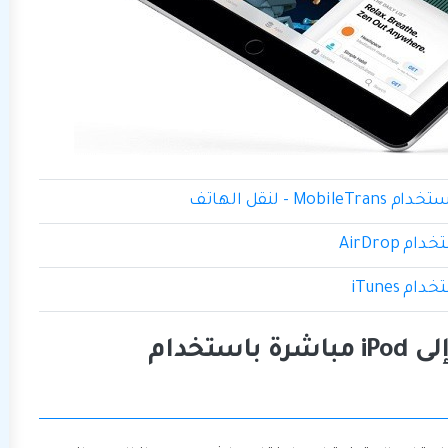
الجزء 1: نقل الموسيقى من iPad إلى iPod مباشرة باستخدام