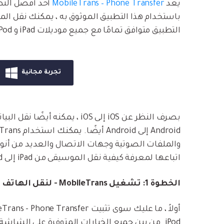
يعد
MobileTrans – Phone Transfer
أحد أفضل التط
التطبيق متوافق تمامًا مع جميع موديلات iPad و iPod و iPhone الرائدة.
تجربة مجانية
والملفات الصوتية وجهات الاتصال والعديد من أنواع
اتباعها لمعرفة كيفية نقل الموسيقى من iPad إلى iPod مباشرة.
الخطوة 1: تشغيل MobileTrans - لنقل الهاتف