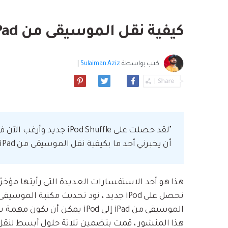
بسهولة
موسيقى والمزيد.
استعادة الفيديو ا
استفادة من Android الجديد.
نصائح نقل iCloud
كيفية نقل الموسيقى من iPad إلى iPod
مشاهدة جميع المنتج
ما مدى روعة ا
بيانات الهاتف؟
كتب بواسطة
Sulaiman Aziz
|
أن يخبرني أحد ما بكيفية نقل الموسيقى من iPad إلى iPod Shuffle بدون كمبيوتر؟ "
نحصل على iPod جديد ، نود تحديث مكتبة ال
الموسيقى من iPad إلى iPod يمك