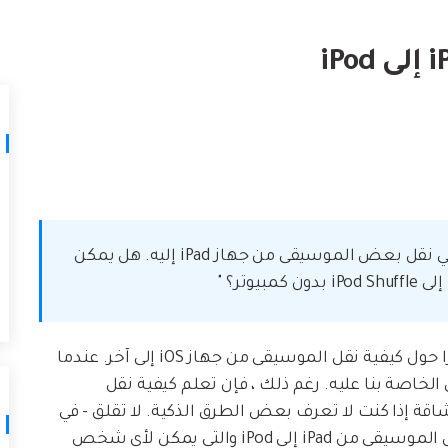
لتالف.
كيف تنقل
نصائح نقل iTunes
أفضل طر
حوّل iTunes إلى مدير وسائط قوي مع
ات
ستخدامك لـ iCloud لنقل
بعض النصائح البسيطة.
تعلم المزيد
"لقد حصلت على iPod Shuffle جديد وأرغب الآن في نقل بعض الموسيقى من جهاز iPad إليه. هل يمكن
هذا هو أحد الاستفسارات العديدة التي رأيتها مؤخرًا حول كيفية نقل الموسيقى من جهاز iOS إلى آخر. عندما
موسيقى الخاصة بنا عليه. رغم ذلك ، فإن تعلم كيفية نقل
ن أن يكون مهمة شاقة إذا كنت لا تعرف بعض الطرق الذكية. لا تقلق - في
هذا المنشور ، قمت بتضمين ثلاثة حلول أبسط لنقل الموسيقى من iPad إلى iPod والتي يمكن لأي شخص