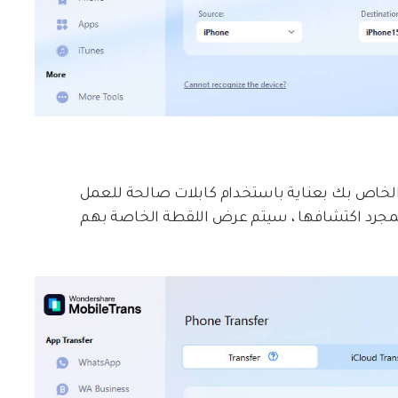
iP و iPod بجهاز الكمبيوتر الخاص بك بعناية باستخدام كابلات صالحة للعمل
ظر حتى يتم اكتشافها بواسطة MobileTrans. بمجرد اكتشافها ، سيتم عرض اللقطة الخاصة بهم