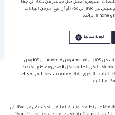
بيقات المتوفرة لعمل نقل مباشر من جهاز إلى جهاز.
باستخدام هذا التطبيق الموثوق به ، يمكنك نقل الموسيقى من iPad إلى iPod أو أي نوع آخر من البيانات.
تجربة مجانية
بصرف النظر عن iOS إلى iOS ، يمكنه أيضًا نقل البيانات من iOS إلى Android ومن Android إلى iOS ومن
Android إلى Android أيضًا. يمكنك استخدام MobileTrans - لنقل الهاتف لنقل الصور ومقاطع الفيديو
 البيانات الأخرى. إليك عملية بسيطة للنقر يمكنك
أولاً ، ما عليك سوى تثبيت MobileTrans - Phone Transfer على نظامك وتشغيله لنقل الموسيقى من iPad إلى
iPod. من بين جميع الخيارات المتوفرة على الشاشة الرئيسية لـ MobileTrans ، ما عليك سوى تحديد "Phone