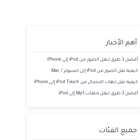
حفاظ الحالة ، وقراءة الدردشات المحذوفة،
 الصور من الايفون الى الكمبيوتر
واستخدام اثنين من WhatsApp، والمزيد من
أجلك.
يقة استعادة رسائل الواتس اب القديمه
أهم الأخبار
أفضل 3 طرق لنقل الصور من iPod إلى iPhone
كيفية نقل الصور من iPod إلى كمبيوتر / Mac
كيفية نقل جهات الاتصال من iPod Touch إلى iPhone
أفضل 3 طرق لنقل ملفات Mp3 إلى iPod
جميع الفئات