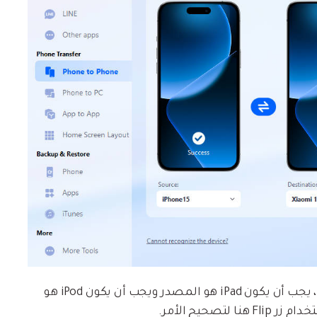
يرجى ملاحظة أنه لنقل الموسيقى من iPad إلى iPod ، يجب أن يكون iPad هو المصدر ويجب أن يكون iPod هو
صحيح الأمر.