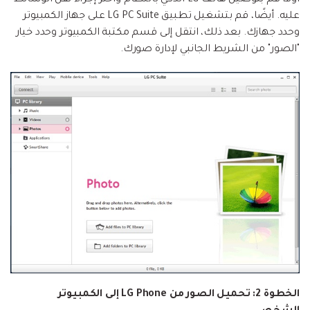
أولاً، قم بتوصيل هاتف LG الذكي بالنظام واختر إجراء نقل الوسائط
عليه. أيضًا، قم بتشغيل تطبيق LG PC Suite على جهاز الكمبيوتر
وحدد جهازك. بعد ذلك، انتقل إلى قسم مكتبة الكمبيوتر وحدد خيار
"الصور" من الشريط الجانبي لإدارة صورك.
الخطوة 2: تحميل الصور من LG Phone إلى الكمبيوتر