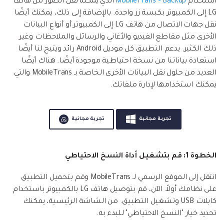
استخدام
MobileTrans – Backup
الذي يمكنه نقل الصور من هاتف
LG إلى الكمبيوتر بكبسة زر واحدة. بالإضافة إلى ذلك، يمكنك أيضًا
نقل جهات الاتصال من هاتف LG إلى الكمبيوتر أو أنواع البيانات
الأخرى مثل مقاطع الفيديو والأغاني والرسائل والملاحظات وغير
ذلك الكثير. يدعم التطبيق كل موديل Android رائد ويتيح لنا أيضًا
استعادة بياناتنا من نسخة احتياطية موجودة أيضًا. هناك أيضًا
العديد من حلول نقل البيانات الأخرى الخاصة بـ MobileTrans والتي
يمكنك استخدامها لإدارة ملفاتك.
تجربة مجانية
تجربة مجانية
الخطوة 1: قم بتشغيل أداة النسخ الاحتياطي
انتقل إلى الموقع الرسمي لـ MobileTrans وقم بتحميل التطبيق
على نظامك أولاً. الآن، قم بتوصيل هاتف LG بالكمبيوتر باستخدام
كابلات USB وتشغيل التطبيق. من الشاشة الرئيسية، يمكنك
تحديد خيار "النسخ الاحتياطي" للبدء به.