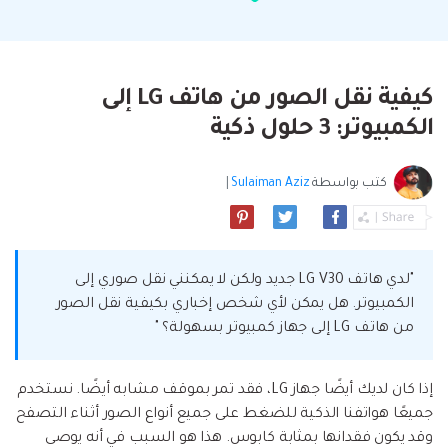
البحث
مشاهدة جميع المنتجات
إلى هاتف أو من هاتف إلى الكمبيوتر والعكس
Filmstock
الدعم
المواضيع الجديدة
FamiSafe
صحيح.
تأثيرات الفيديو والموسيقى والمزيد.
تحميل
الرقابة الأبوية والمراقبة.
Explore
Explore
تسجيل الدخول
المقالات المتميزة
مشاهدة جميع المنتجات
كيفية نقل الصور من هاتف LG إلى
Backup & Restore
MobileTrans
ملخص
ملخص
نقل بيانات الجوال.
الكمبيوتر: 3 حلول ذكية
عمل نسخ احتياطي الهاتف وبيانات WhatsApp
تعلم المزيد
على الكمبيوتر، واستعادتها بسهولة
دمج ملفات PDF
Explore
Repairit
قوالب الرسم التخطيطي
كتب بواسطة
Sulaiman Aziz
|
استعادة الفيديو التالف.
ملخص
محول PDF
جديد
Playlist Transfer
مشاهدة جميع المنتجات
نقل قوائم تشغيل الموسيقى من خدمة بث إلى
Video
قوالب PDF
أخرى.
"لدي هاتف LG V30 جديد ولكن لا يمكنني نقل صوري إلى
Photo
Explore
الكمبيوتر. هل يمكن لأي شخص إخباري بكيفية نقل الصور
من هاتف LG إلى جهاز كمبيوتر بسهولة؟ "
ملخص
Creative Center
تطبيقات الهاتف
إذا كان لديك أيضًا جهاز LG، فقد تمر بموقف مشابه أيضًا. نستخدم
استعادة الصور
Mutsapper(سابق Wutsapper)
جميعًا هواتفنا الذكية للضغط على جميع أنواع الصور أثناء التصفح
نقل بيانات WhatsApp و WhatsApp Business بدون
وقد يكون فقدانها بمثابة كابوس. هذا هو السبب في أنه يوصى
إصلاح الفيديو