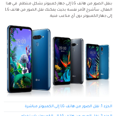
إعادة ضبط المصنع.
بنقل الصور من هاتف LG إلى جهاز كمبيوتر بشكل منتظم. في هذا
المقال، سأشرح الأمر نفسه بحيث يمكنك نقل الصور من هاتف LG
نقل WhatsApp
MobileTrans App
إلى جهاز الكمبيوتر دون أي متاعب فنية.
نقل بيانات الهاتف وبيانات WhatsApp والملفات بين
تحديث iOS
الأجهزة.
تعقب الموقع
Status Saver for WhatsApp
حفاظ الحالة ، وقراءة الدردشات المحذوفة، واستخدام
اثنين من WhatsApp، والمزيد من أجلك.
الجزء 1: نقل الصور من هاتف LG إلى الكمبيوتر مباشرة