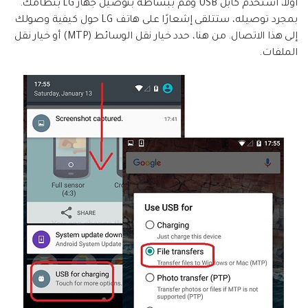
أولاً، استخدم كابل USB وقم ببساطة بتوصيل جهاز LG بنظامك.
بمجرد توصيله، ستتلقى إشعارًا على هاتف LG حول كيفية وصولك
إلى هذا الاتصال. من هنا، حدد خيار نقل الوسائط (MTP) أو خيار نقل
الملفات.