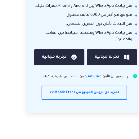
نقل بيانات WhatsApp بين Android و iPhone بنقرات قليلة.
متوافق مع أكثر من 6000 هاتف محمول.
نقل البيانات بأمان دون التخزين السحابي.
نقل بيانات WhatsApp ونسخها احتياطيًا بين الهاتف
والكمبيوتر.
تجربة مجانية
تجربة مجانية
تم التحقق من الأمن.
5,481,347
من الأشخاص قاموا بتحميله.
المزيد من دروس الفيديو من MobileTrans >>