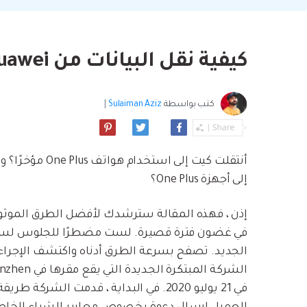
بسهولة
موسيقى والمزيد.
استعادة الفيديو ا
استفادة من Android الجديد.
نصائح نقل iCloud
مشاهدة جميع المنتج
ما مدى روعة ا
كيفية نقل البيانات من Huawei إلى One plus
بيانات الهاتف؟
كتب بواسطة
Sulaiman Aziz
|
إلى أجهزة One Plus؟
إذن ، فهذه المقالة سترشدك لأفضل الطرق الموثوق ب
في غضون فترة قصيرة. لست مضطرًا للجلوس لساعات
في 21 يوليو 2020. في البداية ، قدمت الش