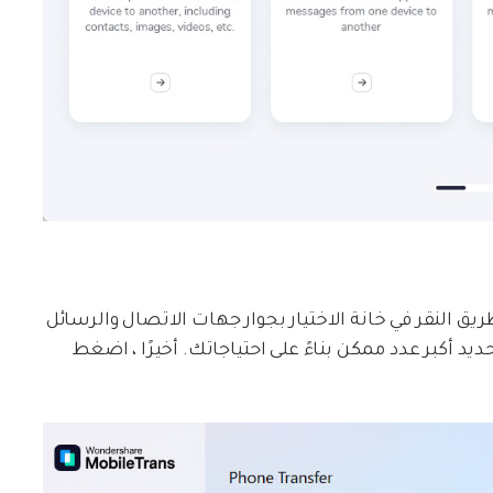
يق النقر في خانة الاختيار بجوار جهات الاتصال والرسائل
 أكبر عدد ممكن بناءً على احتياجاتك. أخيرًا ، اضغط