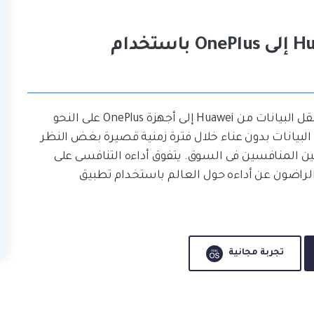
الطريقة 1: نقل البيانات من Huawei إلى OnePlus باستخدام
هو أفضل تطبيق من Wondershare لنقل البيانات من Huawei إلى أجهزة OnePlus على النحو
مكنك استخدام تطبيق Mobile Trans لنقل البيانات بدون عناء خلال فترة زمنية قصيرة بغض النظر
ن المنافسين فى السوق. يتفوق أداءه التنافسى على
راضون عن أداءه حول العالم باستخدام تطبيق
تجربة مجانية