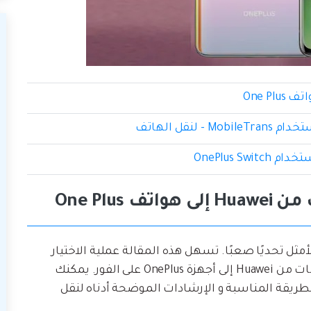
أمثل تحديًا صعبًا. تسهل هذه المقالة عملية الاختيار
الخاصة بك عن طريق سرد أفضل الطرق لنقل البيانات من Huawei إلى أجهزة OnePlus على الفور. يمكنك
طريقة المناسبة و الإرشادات الموضحة أدناه لنقل