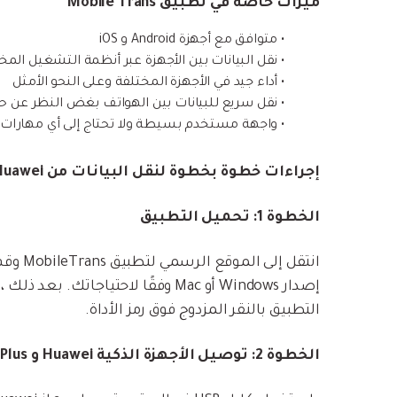
ميزات خاصة في تطبيق Mobile Trans
• متوافق مع أجهزة Android و iOS
• نقل البيانات بين الأجهزة عبر أنظمة التشغيل المخ
• أداء جيد في الأجهزة المختلفة وعلى النحو الأمثل
• نقل سريع للبيانات بين الهواتف بغض النظر عن حج
• واجهة مستخدم بسيطة ولا تحتاج إلى أي مهارات ت
إجراءات خطوة بخطوة لنقل البيانات من Huawei إلى هواتف OnePlus
الخطوة 1: تحميل التطبيق
انتقل 
إصدار Windows أو Mac وفقًا لاحتياجات
التطبيق بالنقر المزدوج فوق رمز الأداة.
الخطوة 2: توصيل الأجهزة الذكية Huawei و OnePlus في المواقع ذات الصلة