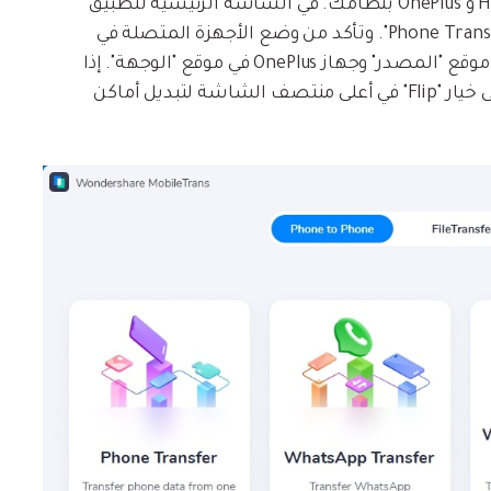
باستخدام كابل USB فعال ، قم بتوصيل جهاز Huawei و OnePlus بنظامك. في الشاشة الرئيسية لتطبيق
Mobile Trans ، انقر فوق زر "Transfer" في قسم "Phone Transfer". وتأكد من وضع الأجهزة المتصلة في
المواقع الصحيحة. يجب أن يكون هاتف Huawei في موقع "المصدر" وجهاز OnePlus في موقع "الوجهة". إذا
وجدت أي إختلاف فى مواضع الجهازين ، فاضغط على خيار "Flip" في أعلى منتصف الشاشة لتبديل أماكن