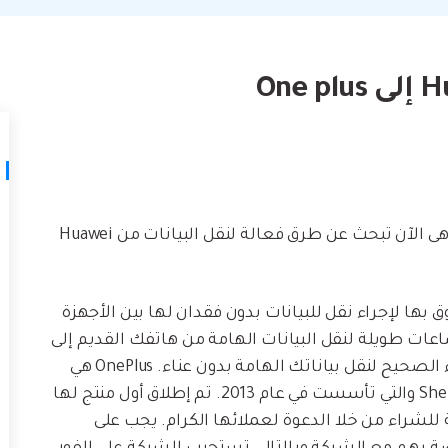
لتالف.
كيف تنقل
نصائح نقل iTunes
أفضل طر
حوّل iTunes إلى مدير وسائط قوي مع
ات
ستخدامك لـ iCloud لنقل
بعض النصائح البسيطة.
تعلم المزيد
أنتقلت كيت إلى استخدام هواتف One Plus مؤخرًا؟ وهى الآن تبحث عن طرق فعالة لنقل البيانات من Huawei
ها لإجراء نقل للبيانات بدون فقدان لها بين الأجهزة
 طويلة لنقل البيانات الهامة من هاتفك القديم إلى
الجديد. تصفح بسرعة الطرق أدناه واكتشف الإجراء الصحيح لنقل بياناتك الهامة بدون عناء. OnePlus هي
الشركة المبتكرة الجديدة التي يقع مقرها في Shenzhen والتي تأسست في عام 2013. تم إطلاق أول منتج لها
ركة طريقة للشراء من خلا الدعوة لعملائها الكرام. يجب على