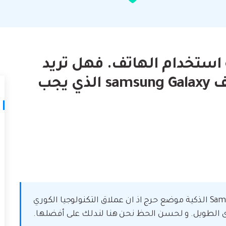
لتالف.
كيف تنقل
نصائح نقل iTunes
أفضل طر
حوّل iTunes إلى مدير وسائط قوي مع
ات
ستخدامك لـ iCloud لنقل
بعض النصائح البسيطة.
 استخدام الهاتف. فهل تريد
القوة رائعة أم تحتاج إلى هاتف samsung Galaxy الذي يجب
تعلم المزيد
يمكن أن يكون العثور على أفضل هواتف Samsung الذكية موضع حرج اذ ان عملاق التكنولوجيا الكوري
ى الطويل. و لحسن الحظ نحن هنا لندلك على أفضلها.