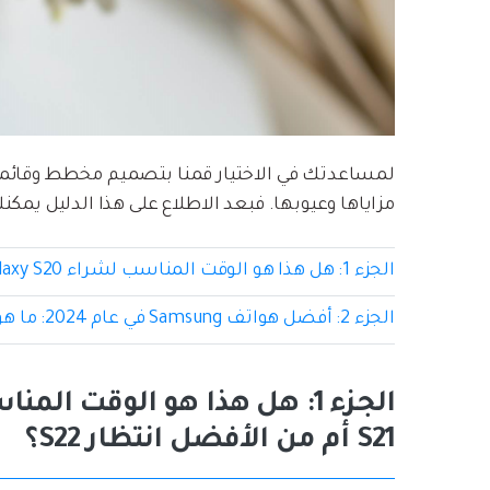
لمساعدتك في الاختيار قمنا بتصميم مخطط وقائ
مزاياها وعيوبها. فبعد الاطلاع على هذا الدليل يمك
الجزء 1: هل هذا هو الوقت المناسب لشراء Samsung Galaxy S20 أو S21 أم من الأفضل انتظار S22؟
الجزء 2: أفضل هواتف Samsung في عام 2024: ما هو الإصدار الأنسب لك؟
S21 أم من الأفضل انتظار S22؟