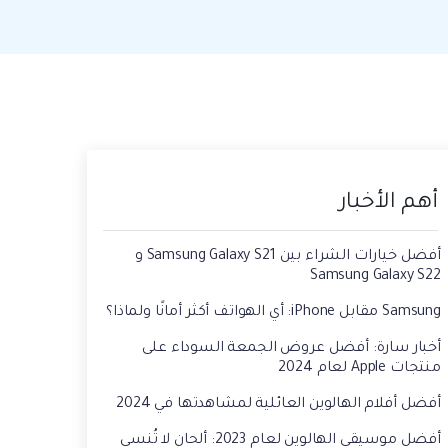
حفاظ الحالة ، وقراءة الدردشات المحذوفة،
 الصور من الايفون الى الكمبيوتر
واستخدام اثنين من WhatsApp، والمزيد من
أجلك.
يقة استعادة رسائل الواتس اب القديمه
أهم الأخبار
أفضل خيارات الشراء بين Samsung Galaxy S21 و
Samsung Galaxy S22
Samsung مقابل iPhone: أي الهواتف أكثر أمانًا ولماذا؟
أخبار سارة: أفضل عروض الجمعة السوداء على
منتجات Apple لعام 2024
أفضل أفلام الهالوين العائلية لمشاهدتها في 2024
أفضل موسيقى الهالوين لعام 2023: ألحان لا تُنسى