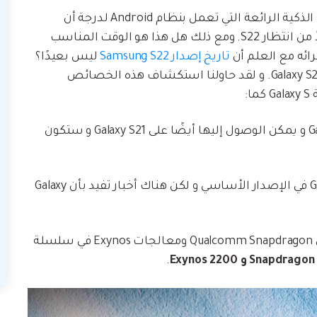
يعد كل من Samsung Galaxy S20 و S21 من الهواتف الذكية الرائعة التي تعمل بنظام Android لدرجة أن
المشتري يجب أن يفكر بجدية في شراء أحدهما بدلاً من انتظار S22. ومع ذلك هل هذا هو الوقت المناسب
ائه مع العلم أن
تاريخ إصدار Samsung S22
ليس بعيدًا؟
قبل الاختيار يجب عليك القاء نظرة على مواصفات Galaxy S22. و لقد حاولنا استكشاف هذه الخصائص
:
منذ اصدار Galaxy S20 و يمكن الوصول إليها أيضًا على Galaxy S21 و ستكون
لا توجد العديد من الأخبار عن كاميرا Galaxy S22 في الإصدار الأساسي و لكن هناك أخبار تفيد بأن Galaxy
ستستخدم Samsung بشكل عام كلاً من رقائق Qualcomm Snapdragon ومعالجات Exynos في سلسلة
Snapdra و Exynos 2200
.