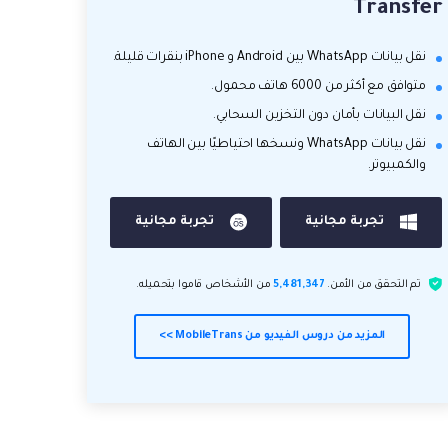
Transfer
نقل بيانات WhatsApp بين Android و iPhone بنقرات قليلة.
متوافق مع أكثر من 6000 هاتف محمول.
نقل البيانات بأمان دون التخزين السحابي.
نقل بيانات WhatsApp ونسخها احتياطيًا بين الهاتف
والكمبيوتر.
تجربة مجانية
تجربة مجانية
تم التحقق من الأمن.
5,481,347
من الأشخاص قاموا بتحميله.
المزيد من دروس الفيديو من MobileTrans >>