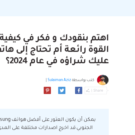
بسهولة
موسيقى والمزيد.
استعادة الفيديو ا
استفادة من Android الجديد.
نصائح نقل iCloud
مشاهدة جميع المنتج
ما مدى روعة ا
بيانات الهاتف؟
اهتم بنقودك و فكر في كيفية
عليك شراؤه في عام 2024؟
كتب بواسطة
Sulaiman Aziz
|
الجنوبي قد اخرج اصدارات مختلفة على المد