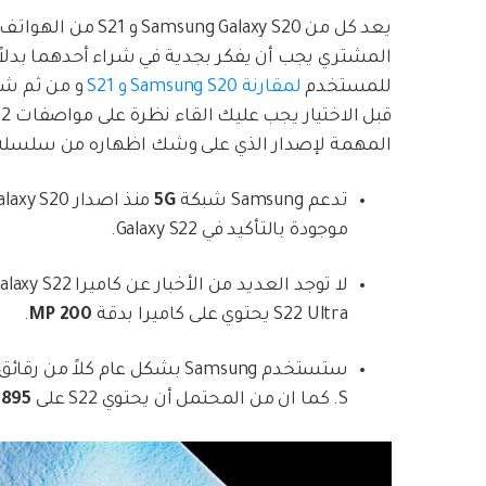
للمستخدم
لمقارنة Samsung S20 و S21
و من ثم شر
المهمة لإصدار الذي على وشك اظهاره من سلسلة Galaxy S كما
تدعم Samsung شبكة
5G
موجودة بالتأكيد في Galaxy S22.
S22 Ultra يحتوي على كاميرا بدقة
200 MP
.
S. كما ان من المحتمل أن يحتوي S22 على
gon 895