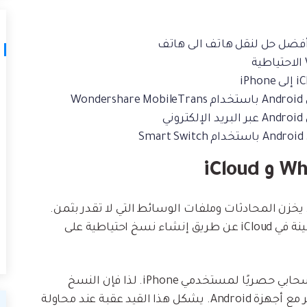
نا اليومية. يخزن المحادثات وملفات الوسائط التي لا تقدر بثمن.
وعلى أجهزة iOS، يحفظ الأشخاص هذه البيانات الثمينة في iCloud عن طريق إنشاء نسخ احتياطية على
ولكن هنا تكمن المشكلة: iCloud هي خدمة تخزين سحابي حصريًا لمستخدمي iPhone. لذا فإن النسخ
الاحتياطية على iCloud ليست متوافقة بشكل مباشر مع أجهزة Android. يشكل هذا القيد عقبة عند محاولة