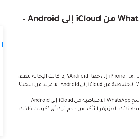
لتالف.
كيف تنقل
نصائح نقل iTunes
أفضل طر
كيفية استعادة WhatsApp Backup من iCloud إلى Android -
حوّل iTunes إلى مدير وسائط قوي مع
ات
ستخدامك لـ iCloud لنقل
بعض النصائح البسيطة.
تعلم المزيد
انتباه مستخدمي WhatsApp! هل قمت مؤخرًا بالتبديل من iPhone إلى جهاز Android؟ إذا كانت الإجابة بنعم،
في هذه المقالة، سنكشف أسرار كيفية استعادة نُسخ WhatsApp الاحتياطية من iCloud إلى Android
ثاتك العزيزة والتأكد من عدم ترك أي ذكريات خلفك.