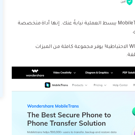
آمن
قل وداعًا لتعقيدات النقل اليدوي للبيانات، ودع MobileTrans يبسط العملية نيابةً عنك. إنها أداة متخصصة
.
يتجاوز MobileTrans مجرد استعادة نسخة WhatsApp الاحتياطية! يوفر مجموعة كاملة من الميزات
فة.