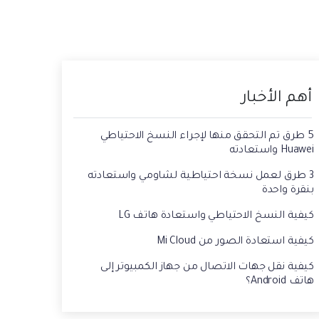
حفاظ الحالة ، وقراءة الدردشات المحذوفة،
 الصور من الايفون الى الكمبيوتر
واستخدام اثنين من WhatsApp، والمزيد من
أجلك.
يقة استعادة رسائل الواتس اب القديمه
أهم الأخبار
5 طرق تم التحقق منها لإجراء النسخ الاحتياطي
Huawei واستعادته
3 طرق لعمل نسخة احتياطية لشاومي واستعادته
بنقرة واحدة
كيفية النسخ الاحتياطي واستعادة هاتف LG
كيفية استعادة الصور من Mi Cloud
كيفية نقل جهات الاتصال من جهاز الكمبيوتر إلى
هاتف Android؟