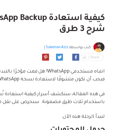
بسهولة
موسيقى والمزيد.
استعادة الفيديو ا
استفادة من Android الجديد.
نصائح نقل iCloud
مشاهدة جميع المنتج
ما مدى روعة ا
شرح 3 طرق
بيانات الهاتف؟
كتب بواسطة
Sulaiman Aziz
|
فيجب أن تكون متشوقًا لاستعادة نسخة WhatsApp الاحتياطية من iCloud إلى Android. لا مزيد من البحث!
باستخدام ثلاث طرق مضمونة. سنحرص على نقل محاد
لنبدأ الرحلة هذه الآن.