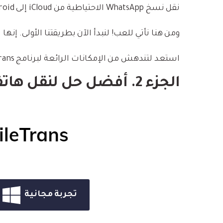
نقل نسخ WhatsApp الاحتياطية من iCloud إلى Android.
ومن هنا نأتي للعب! لنبدأ الآن بطريقتنا الأولى. إنها تستخدم أداة طر
استعد لتندهش من الإمكانات الرائعة لبرنامج Wondershare MobileTrans.
الجزء 2. أفضل حل لنقل هاتف الى هاتف
تجربة مجانية