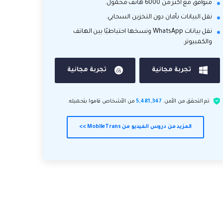
متوافق مع أكثر من 6000 هاتف محمول.
نقل البيانات بأمان دون التخزين السحابي.
نقل بيانات WhatsApp ونسخها احتياطيًا بين الهاتف
والكمبيوتر.
تجربة مجانية
تجربة مجانية
تم التحقق من الأمن.
5,481,347
من الأشخاص قاموا بتحميله.
المزيد من دروس الفيديو من MobileTrans >>