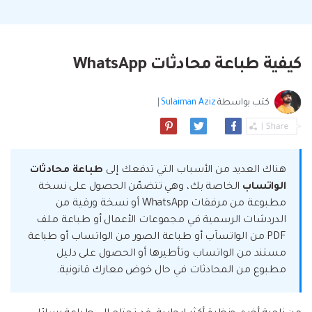
البحث
مشاهدة جميع المنتجات
إلى هاتف أو من هاتف إلى الكمبيوتر والعكس
Filmstock
الدعم
المواضيع الجديدة
FamiSafe
صحيح.
تأثيرات الفيديو والموسيقى والمزيد.
تحميل
الرقابة الأبوية والمراقبة.
Explore
Explore
تسجيل الدخول
المقالات المتميزة
كيفية طباعة محادثات WhatsApp
مشاهدة جميع المنتجات
Backup & Restore
MobileTrans
ملخص
ملخص
نقل بيانات الجوال.
عمل نسخ احتياطي الهاتف وبيانات WhatsApp
تعلم المزيد
كتب بواسطة
Sulaiman Aziz
|
على الكمبيوتر، واستعادتها بسهولة
دمج ملفات PDF
Explore
Repairit
قوالب الرسم التخطيطي
استعادة الفيديو التالف.
ملخص
محول PDF
جديد
Playlist Transfer
مشاهدة جميع المنتجات
هناك العديد من الأسباب التي تدفعك إلى
نقل قوائم تشغيل الموسيقى من خدمة بث إلى
طباعة محادثات
Video
قوالب PDF
أخرى.
الواتساب
الخاصة بك، وهي تتضمّن الحصول على نسخة
مطبوعة من مرفقات WhatsApp أو نسخة ورقية من
Photo
Explore
الدردشات الرسمية في مجموعات الأعمال أو طباعة ملف
PDF من الواتسآب أو طباعة الصور من الواتساب أو طباعة
ملخص
Creative Center
تطبيقات الهاتف
مستند من الواتساب وتأطيرها أو الحصول على دليل
مطبوع من المحادثات في حال خوض معارك قانونية.
استعادة الصور
Mutsapper(سابق Wutsapper)
نقل بيانات WhatsApp و WhatsApp Business بدون
إصلاح الفيديو