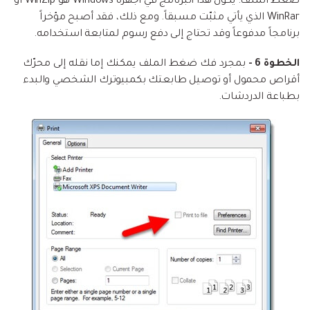
ضغط الملف. يكون هذا البرنامج في أجهزة Windows هو WinZip أو
WinRar الذي يأتي مثبّت مسبقاً. ومع ذلك، فقد أصبح مؤخراً
برنامجاً مدفوعاً وقد تحتاج إلى دفع رسوم لمتابعة استخدامه.
الخطوة 6 -
بمجرد فك ضغط الملف يمكنك إما نقله إلى محرّك
أقراص محمول أو توصيل طابعتك بكمبيوترك الشخصي والبدء
بطباعة الدردشات.