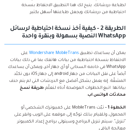
لطباعة دردشاتك. يتيح لك هذا التطبيق الاحتفاظ بنسخة
احتياطية من دردشاتك ويجعل طباعتها أسهل بكثير.
الطريقة 2 - كيفية أخذ نسخة احتياطية لرسائل
WhatsApp النصية بسهولة وبنقرة واحدة
يمكن أن يساعدك تطبيق
Wondershare MobileTrans
على
الاحتفاظ بنسخة احتياطية من بيانات هاتفك بما في ذلك بيانات
WhatsApp في خادمه السحابي أو أي جهاز آخر، ويمكن أن يساعدك
أيضاً على نقل البيانات من جهاز android إلى جهاز iOS دون تكبّد
المشقّة. إنه يعمل بشكل أفضل مع الدردشات التي لم يتم حذف
بياناتها. اتبع الخطوات الموضحة أدناه لتعلّم
طريقة نسخ
محادثات الواتس اب
.
الخطوة 1 -
ثبّت MobileTrans على كمبيوترك الشخصي أو
المحمول، وللقيام بذلك توجّه إلى موقعه على الويب وانقر على
"تنزيل". سيتم تنزيل البرنامج وسيتولى برنامج إعداد الكمبيوتر
معالجة الباقي.