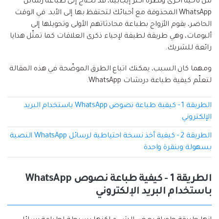
من ناحية أخرى ونظرة أكثر إيجابية، قد تحتاج إلى طباعة رسائل
إعادة ضبط المصنع.
WhatsApp المحذوفة مع أحبائك لتحتفظ بها إلى الأبد. في الوقت
نقل WhatsApp
الحاضر، يقوم الأزواج بطباعة محادثاتهم الأولى وتحويلها إلى
MobileTrans App
ألبومات، وهي طريقة لطيفة لإحياء ذكرى العلاقات كما تمثّل هدايا
نقل بيانات الهاتف وبيانات WhatsApp والملفات بين
تحديث iOS
رائعة للشريك.
الأجهزة.
ومهما كان السبب، يمكنك اتباع الطرق الموضّحة في هذه المقالة
تعقب الموقع
Status Saver for WhatsApp
لتعلّم كيفية طباعة دردشات WhatsApp.
حفاظ الحالة ، وقراءة الدردشات المحذوفة، واستخدام
الطريقة 1 - كيفية طباعة نصوص WhatsApp باستخدام البريد
اثنين من WhatsApp، والمزيد من أجلك.
الإلكتروني
الطريقة 2 - كيفية أخذ نسخة احتياطية لرسائل WhatsApp النصية
بسهولة وبنقرة واحدة
الطريقة 1 - كيفية طباعة نصوص WhatsApp
باستخدام البريد الإلكتروني