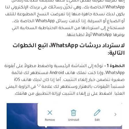
إنها طريقة طويلة بعض الشيء لكنها بسيطة لطباعة رسائل
WhatsApp الخاصة بك، وهي تخزّن رسائلك في بريدك الإلكتروني لذا
يكون لديك نسخة جاهزة منها إذا تعرضت النسخ المطبوعة للتلف
أو الضياع أو السرقة. إذا حُذفت رسائل WhatsApp الخاصة بك،
فستحتاج إلى استردادها من النسخة الاحتياطية السحابية التي
يوفرها WhatsApp أولاً لطباعتها.
لاسترداد دردشات WhatsApp، اتبع الخطوات
التالية:
الخطوة 1 -
توجّه إلى الشاشة الرئيسية واضغط مطولاً على أيقونة
WhatsApp، وإذا كنت تملك هاتف Android فستظهر لك قائمة
صغيرة تتضمن خيار إلغاء التثبيت. أما إذا كان لديك هاتف iOS
فستبدأ الأيقونات بالاهتزاز وستظهر لك علامة ‘-‘ في الزاوية اليمنى
العليا. اضغط على زر إلغاء التثبيت لإزالة التطبيق من هاتفك.