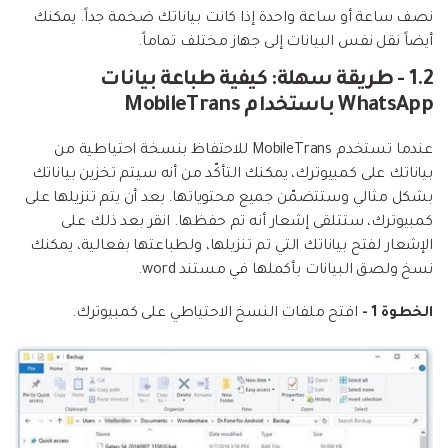
نصف ساعة أو ساعة واحدة إذا كانت بياناتك ضخمة جداً. يمكنك
أيضاً نقل نفس البيانات إلى جهاز مختلف تماماً.
1.2 - طريقة سهلة: كيفية طباعة بيانات
WhatsApp باستخدام MobileTrans
عندما تستخدم MobileTrans للاحتفاظ بنسخة احتياطية من
بياناتك على كمبيوترك، يمكنك التأكّد من أنه سيتم تخزين بياناتك
بشكل مثالي وستتضمّن جميع محتوياتها. بعد أن يتم تنزيلها على
كمبيوترك، ستتلقى إشعار أنه تم حفظها. انقر بعد ذلك على
الإشعار لفتح بياناتك التي تم تنزيلها، ولطباعتها بفعالية، يمكنك
نسخ ولصق البيانات بأكملها في مستند word.
الخطوة 1 -
افتح ملفات النسخ الاحتياطي على كمبيوترك.