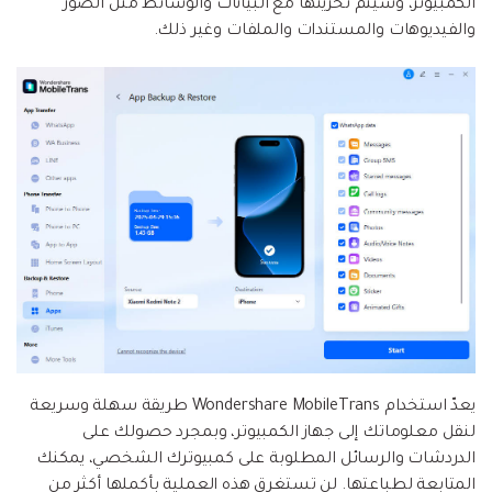
الكمبيوتر، وسيتم تخزينها مع البيانات والوسائط مثل الصور
والفيديوهات والمستندات والملفات وغير ذلك.
يعدّ استخدام Wondershare MobileTrans طريقة سهلة وسريعة
لنقل معلوماتك إلى جهاز الكمبيوتر، وبمجرد حصولك على
الدردشات والرسائل المطلوبة على كمبيوترك الشخصي، يمكنك
المتابعة لطباعتها. لن تستغرق هذه العملية بأكملها أكثر من