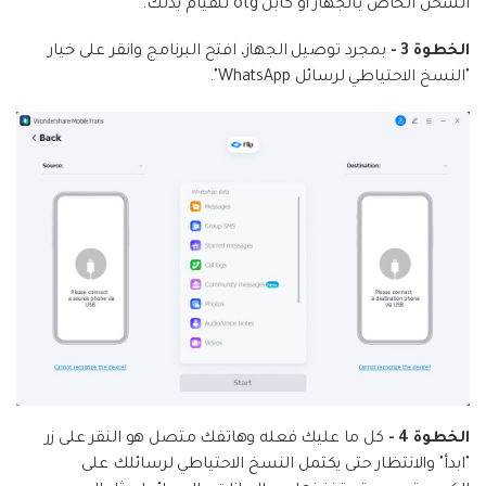
الشحن الخاص بالجهاز أو كابل otg للقيام بذلك.
الخطوة 3 -
بمجرد توصيل الجهاز، افتح البرنامج وانقر على خيار
"النسخ الاحتياطي لرسائل WhatsApp".
الخطوة 4 -
كل ما عليك فعله وهاتفك متصل هو النقر على زر
"ابدأ" والانتظار حتى يكتمل النسخ الاحتياطي لرسائلك على