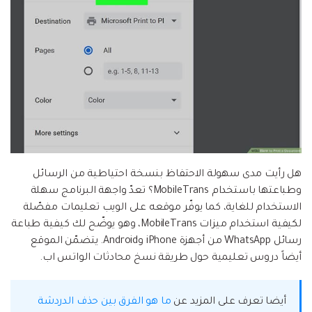
هل رأيت مدى سهولة الاحتفاظ بنسخة احتياطية من الرسائل
وطباعتها باستخدام MobileTrans؟ تعدّ واجهة البرنامج سهلة
الاستخدام للغاية، كما يوفّر موقعه على الويب تعليمات مفصّلة
لكيفية استخدام ميزات MobileTrans، وهو يوضّح لك كيفية طباعة
رسائل WhatsApp من أجهزة iPhone وAndroid. يتضمّن الموقع
أيضاً دروس تعليمية حول طريقة نسخ محادثات الواتس اب.
أيضا تعرف على المزيد عن
ما هو الفرق بين حذف الدردشة