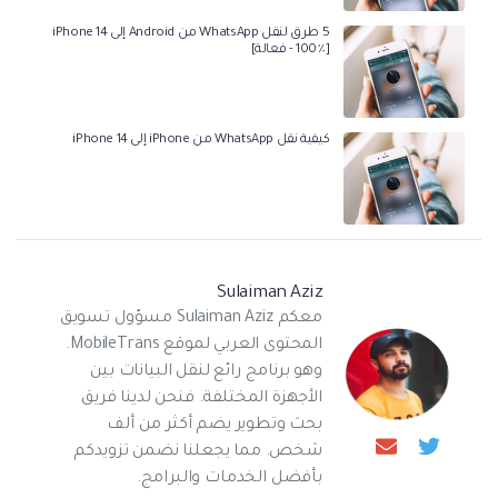
5 طرق لنقل WhatsApp من Android إلى iPhone 14
[100٪ - فعالة]
كيفية نقل WhatsApp من iPhone إلى iPhone 14
Sulaiman Aziz
معكم Sulaiman Aziz مسؤول تسويق
المحتوى العربي لموقع MobileTrans.
وهو برنامج رائع لنقل البيانات بين
الأجهزة المختلفة. فنحن لدينا فريق
بحث وتطوير يضم أكثر من ألف
شخص. مما يجعلنا نضمن تزويدكم
بأفضل الخدمات والبرامج.