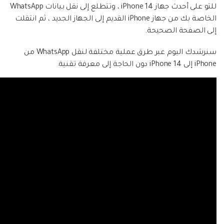
إعادة ضبط المصنع.
للتو على أحدث جهاز iPhone 14 ، وتتطلع إلى نقل بيانات WhatsApp
الخاصة بك من جهاز iPhone القديم إلى الجهاز الجديد ، ثم انتقلت
نقل WhatsApp
MobileTrans App
إلى الصفحة الصحيحة.
نقل بيانات الهاتف وبيانات WhatsApp والملفات بين
تحديث iOS
سنرشدك اليوم عبر طرق عملية مختلفة لنقل WhatsApp من
الأجهزة.
iPhone إلى iPhone 14 دون الحاجة إلى معرفة تقنية.
تعقب الموقع
Status Saver for WhatsApp
حفاظ الحالة ، وقراءة الدردشات المحذوفة، واستخدام
اثنين من WhatsApp، والمزيد من أجلك.