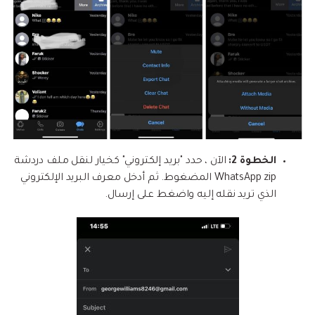
الخطوة 2:
الآن ، حدد "بريد إلكتروني" كخيار لنقل ملف دردشة
WhatsApp zip المضغوط. ثم أدخل معرف البريد الإلكتروني
الذي تريد نقله إليه واضغط على إرسال.