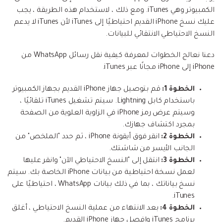
الكمبيوتر وهي iTunes. ومع ذلك ، لاستخدام هذه الطريقة ، يجب
عليك نسخ iPhone القديم احتياطيًا إلى iTunes لأن iTunes لا يدعم
النسخ الاحتياطي الانتقائي للبيانات.
دعنا نعالج الخطوات لمعرفة كيفية نقل رسائل WhatsApp من
iPhone إلى iPhone مجانًا عبر iTunes.
الخطوة 1:
قم بتوصيل جهاز iPhone القديم بجهاز الكمبيوتر
باستخدام كابل Lightning. سيتم تشغيل iTunes تلقائيًا ،
وسيتم عرض رمز iPhone في الزاوية العلوية من الصفحة
بمجرد اكتشاف جهازك.
الخطوة 2:
انقر فوق أيقونة iPhone ، ثم حدد "الملخص" من
الجانب الأيسر من شاشتك.
الخطوة 3:
انتقل إلى "النسخ الاحتياطي الآن" وانقر عليها
لعمل نسخة احتياطية من بيانات iPhone الخاصة بك. سيتم
نسخ بياناتك ، بما في ذلك بيانات WhatsApp ، احتياطيًا على
iTunes.
الخطوة 4:
بعد الانتهاء من عملية النسخ الاحتياطي ، أغلق
برنامج iTunes وافصل جهاز iPhone القديم.