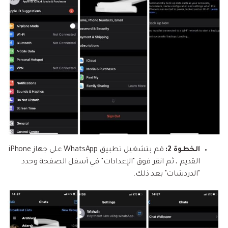
الخطوة 2:
قم بتشغيل تطبيق WhatsApp على جهاز iPhone
القديم ، ثم انقر فوق "الإعدادات" في أسفل الصفحة وحدد
"الدردشات" بعد ذلك.