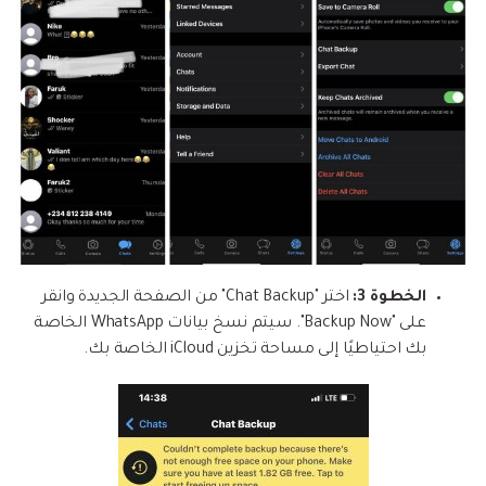
الخطوة 3:
اختر "Chat Backup" من الصفحة الجديدة وانقر
على "Backup Now". سيتم نسخ بيانات WhatsApp الخاصة
بك احتياطيًا إلى مساحة تخزين iCloud الخاصة بك.