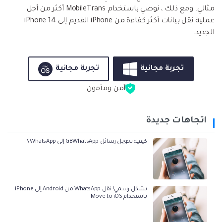
مثالي. ومع ذلك ، نوصي باستخدام MobileTrans أكثر من أجل
عملية نقل بيانات أكثر كفاءة من iPhone القديم إلى iPhone 14
الجديد.
تجربة مجانية
تجربة مجانية
آمن ومأمون
اتجاهات جديدة
كيفية تحويل رسائل GBWhatsApp إلى WhatsApp؟
بشكل رسمي! نقل WhatsApp من Android إلى iPhone
باستخدام Move to iOS