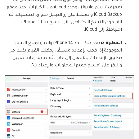
iPhone الخاص بك ، وانقر فوق ملف التعريف الخاص بك
(معرف / اسم Apple) ، وحدد iCloud من الخيارات. حدد موقع
iCloud Backup واضغط على زر التبديل بجواره لتشغيله. ثم
انقر فوق النسخ الاحتياطي الآن لنسخ بيانات iPhone
احتياطيًا إلى iCloud.
الخطوة 2:
بعد ذلك ، خذ iPhone 14 وامحو جميع البيانات
الموجودة إذا قمت بإعداده مسبقًا. يمكنك القيام بذلك من
تطبيق الإعدادات بالانتقال إلى عام ، ثم تحديد إعادة تعيين
والنقر على "مسح جميع المحتويات والإعدادات".