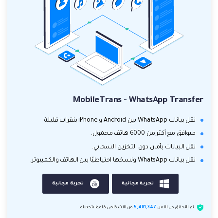
MobileTrans - WhatsApp Transfer
نقل بيانات WhatsApp بين Android و iPhone بنقرات قليلة.
متوافق مع أكثر من 6000 هاتف محمول.
نقل البيانات بأمان دون التخزين السحابي.
نقل بيانات WhatsApp ونسخها احتياطيًا بين الهاتف والكمبيوتر.
تجربة مجانية
تجربة مجانية
تم التحقق من الأمن.
5,481,347
من الأشخاص قاموا بتحميله.