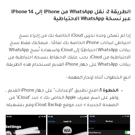
الطريقة 2: نقل WhatsApp من iPhone إلى iPhone 14
عبر نسخة WhatsApp الاحتياطية
إذا لم تتمكن وحدة تخزين iCloud الخاصة بك من إجراء نسخ
احتياطي لبيانات iPhone الخاصة بك تمامًا ، فيمكنك فقط نسخ
بيانات WhatsApp احتياطيًا إلى iCloud واستعادة نُسخ WhatsApp
الاحتياطية من iCloud. يجب عليك الاحتفاظ بنسخة احتياطية من
بيانات WhatsApp على جهاز iPhone القديم لاستخدام هذه الطريقة.
اتبع الخطوات أدناه لإنجاز المهمة ؛
الخطوة 1:
افتح تطبيق "الإعدادات" على جهاز iPhone القديم ،
وانقر على اسم معرف Apple الخاص بك > حدد "iCloud" من
الصفحة الجديدة > حدد موقع iCloud Backup وقم بتشغيله.