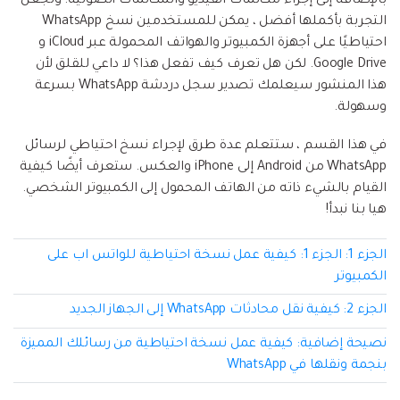
بالإضافة إلى إجراء مكالمات الفيديو والمكالمات الصوتية. ولجعل
إعادة ضبط المصنع.
التجربة بأكملها أفضل ، يمكن للمستخدمين نسخ WhatsApp
نقل WhatsApp
احتياطيًا على أجهزة الكمبيوتر والهواتف المحمولة عبر iCloud و
MobileTrans App
Google Drive. لكن هل تعرف كيف تفعل هذا؟ لا داعي للقلق لأن
نقل بيانات الهاتف وبيانات WhatsApp والملفات بين
تحديث iOS
هذا المنشور سيعلمك تصدير سجل دردشة WhatsApp بسرعة
الأجهزة.
وسهولة.
تعقب الموقع
في هذا القسم ، ستتعلم عدة طرق لإجراء نسخ احتياطي لرسائل
Status Saver for WhatsApp
WhatsApp من Android إلى iPhone والعكس. ستعرف أيضًا كيفية
حفاظ الحالة ، وقراءة الدردشات المحذوفة، واستخدام
القيام بالشيء ذاته من الهاتف المحمول إلى الكمبيوتر الشخصي.
اثنين من WhatsApp، والمزيد من أجلك.
هيا بنا نبدأ!
الجزء 1: الجزء 1: كيفية عمل نسخة احتياطية للواتس اب على
الكمبيوتر
الجزء 2: كيفية نقل محادثات WhatsApp إلى الجهاز الجديد
نصيحة إضافية: كيفية عمل نسخة احتياطية من رسائلك المميزة
بنجمة ونقلها في WhatsApp