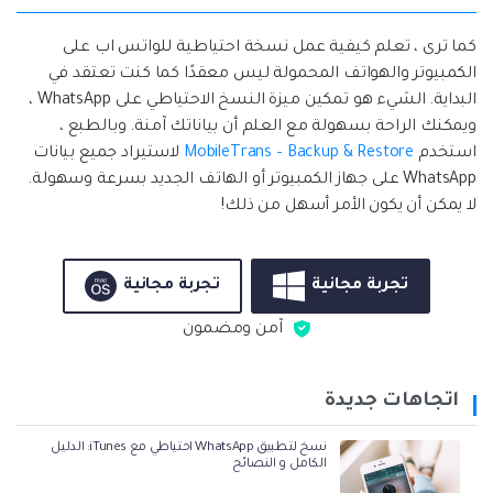
كما ترى ، تعلم كيفية عمل نسخة احتياطية للواتس اب على
الكمبيوتر والهواتف المحمولة ليس معقدًا كما كنت تعتقد في
البداية. الشيء هو تمكين ميزة النسخ الاحتياطي على WhatsApp ،
ويمكنك الراحة بسهولة مع العلم أن بياناتك آمنة. وبالطبع ،
استخدم
MobileTrans – Backup & Restore
لاستيراد جميع بيانات
WhatsApp على جهاز الكمبيوتر أو الهاتف الجديد بسرعة وسهولة.
لا يمكن أن يكون الأمر أسهل من ذلك!
تجربة مجانية
تجربة مجانية
آمن ومضمون
اتجاهات جديدة
نسخ لتطبيق WhatsApp احتياطي مع iTunes: الدليل
الكامل و النصائح