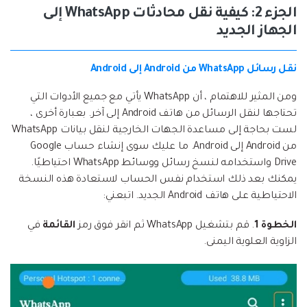
الجزء 2: كيفية نقل محادثات WhatsApp إلى
الجهاز الجديد
نقل رسائل WhatsApp من Android إلى Android
ومن المثير للاهتمام ، أن WhatsApp يأتي مع جميع الأدوات التي
تحتاجها لنقل الرسائل من هاتف Android إلى آخر. بعبارة أخرى ،
لست بحاجة إلى مساعدة الجهات الخارجية لنقل بيانات WhatsApp
من Android إلى Android. ما عليك سوى إنشاء حساب Google
Drive واستخدامه لنسخ رسائل ووسائط WhatsApp احتياطيًا.
يمكنك بعد ذلك استخدام نفس الحساب لاستعادة هذه النسخة
الاحتياطية على هاتف Android الجديد. اتبعني:
الخطوة 1
. قم بتشغيل WhatsApp ثم انقر فوق رمز
القائمة
في
الزاوية العلوية اليمنى.