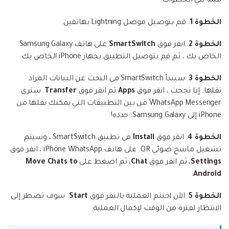
فيما يلي الخطوات:
الخطوة 1
. قم بتوصيل موصل Lightning بهاتفين.
الخطوة 2
. انقر فوق
SmartSwitch
على هاتف Samsung Galaxy
الخاص بك ، ثم قم بتوصيل التطبيق بجهاز iPhone الخاص بك.
الخطوة 3
. سيبدأ SmartSwitch في البحث عن البيانات المراد
نقلها. إذا نجحت ، انقر فوق
Apps
ثم انقر فوق
Transfer
. سترى
WhatsApp Messenger من بين التطبيقات التي يمكنك نقلها من
iPhone إلى Samsung Galaxy. حدده!
الخطوة 4
. انقر فوق
Install
في تطبيق SmartSwitch ، وسيتم
تشغيل ماسح ضوئي QR. على هاتف iPhone WhatsApp ، انقر فوق
Settings
، ثم انقر فوق
Chat
، ثم اضغط على
Move Chats to
.
Android
الخطوة 5
. الآن اختتم العملية بالنقر فوق
Start
. سوف تضطر إلى
الانتظار لفترة من الوقت لإكمال العملية.