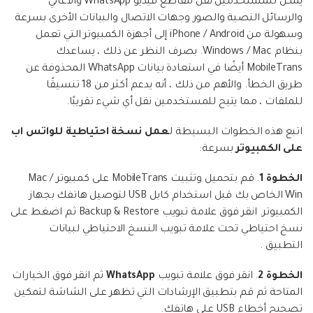
يمكن للمستخدمين نقل مقاطع فيديو WhatsApp والأغاني
والرسائل النصية والصور وجهات الاتصال والبيانات الأخرى بسرعة
وسهولة من iPhone / Android إلى أجهزة الكمبيوتر التي تعمل
بنظام Windows / Mac. بصرف النظر عن ذلك ، يساعدك
MobileTrans أيضًا في استعادة بيانات WhatsApp المحذوفة عن
طريق الخطأ. والأهم من ذلك ، أنه يدعم أكثر من 18 تنسيقًا
للملفات ، مما يتيح للمستخدمين نقل أي شيء تقريبًا.
اتبع هذه الخطوات البسيطة ل
عمل نسخة احتياطية للواتس اب
على الكمبيوتر
بسرعة:
الخطوة 1
. قم بتحميل وتثبيت MobileTrans على كمبيوتر Mac /
Win الخاص بك قبل استخدام كابل USB لتوصيل هاتفك بجهاز
الكمبيوتر. انقر فوق علامة تبويب Backup & Restore ثم اضغط على
نسخ احتياطي تحت علامة تبويب النسخ الاحتياطي لبيانات
التطبيق .
الخطوة 2
. انقر فوق علامة تبويب
WhatsApp
ثم انقر فوق الخيارات
المتاحة ثم قم بتطبيق الإرشادات التي تظهر على الشاشة لتمكين
تصحيح أخطاء USB على هاتفك.