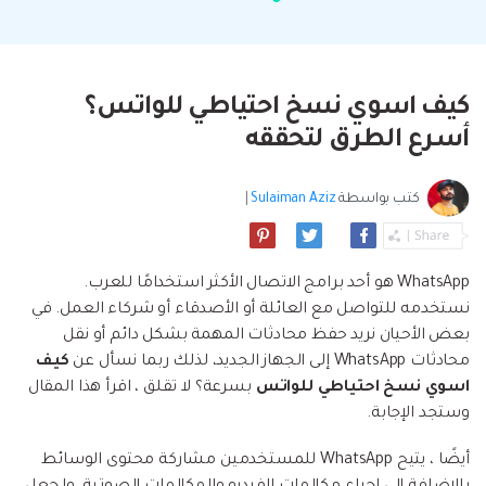
البحث
مشاهدة جميع المنتجات
إلى هاتف أو من هاتف إلى الكمبيوتر والعكس
Filmstock
الدعم
المواضيع الجديدة
FamiSafe
صحيح.
تأثيرات الفيديو والموسيقى والمزيد.
تحميل
الرقابة الأبوية والمراقبة.
Explore
Explore
تسجيل الدخول
المقالات المتميزة
مشاهدة جميع المنتجات
كيف اسوي نسخ احتياطي للواتس؟
Backup & Restore
MobileTrans
ملخص
ملخص
نقل بيانات الجوال.
أسرع الطرق لتحققه
عمل نسخ احتياطي الهاتف وبيانات WhatsApp
تعلم المزيد
على الكمبيوتر، واستعادتها بسهولة
دمج ملفات PDF
Explore
Repairit
قوالب الرسم التخطيطي
كتب بواسطة
Sulaiman Aziz
|
استعادة الفيديو التالف.
ملخص
محول PDF
جديد
Playlist Transfer
مشاهدة جميع المنتجات
نقل قوائم تشغيل الموسيقى من خدمة بث إلى
Video
قوالب PDF
WhatsApp هو أحد برامج الاتصال الأكثر استخدامًا للعرب.
أخرى.
نستخدمه للتواصل مع العائلة أو الأصدقاء أو شركاء العمل. في
Photo
Explore
بعض الأحيان نريد حفظ محادثات المهمة بشكل دائم أو نقل
محادثات WhatsApp إلى الجهاز الجديد، لذلك ربما نسأل عن
كيف
ملخص
Creative Center
تطبيقات الهاتف
اسوي نسخ احتياطي للواتس
بسرعة؟ لا تقلق ، اقرأ هذا المقال
وستجد الإجابة.
استعادة الصور
Mutsapper(سابق Wutsapper)
أيضًا ، يتيح WhatsApp للمستخدمين مشاركة محتوى الوسائط
نقل بيانات WhatsApp و WhatsApp Business بدون
إصلاح الفيديو