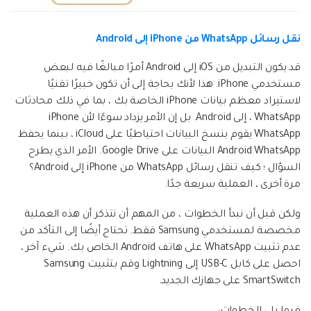
نقل رسائل WhatsApp من iPhone إلى Android
قد يكون التبديل من iOS إلى Android أمرًا مبالغًا فيه لبعض
مستخدمي iPhone. هذا لأنك بحاجة إلى أن تكون خبيرًا تقنيًا
لاستيراد معظم بيانات iPhone الخاصة بك ، بما في ذلك محادثات
WhatsApp ، إلى Android. بل إن الأمر يزداد سوءًا لأن iPhone
WhatsApp يقوم بنسخ البيانات احتياطيًا على iCloud ، بينما يحفظ
Android WhatsApp البيانات على Google Drive. الأمر الذي يطرح
السؤال ؛ كيف تنقل رسائل WhatsApp من iPhone إلى Android؟
مرة أخرى ، العملية سريعة جدًا.
ولكن قبل أن نبدأ الخطوات ، من المهم أن نتذكر أن هذه العملية
مخصصة لمستخدمي Samsung فقط. تحتاج أيضًا إلى التأكد من
عدم تثبيت WhatsApp على هاتف Android الخاص بك. شيء آخر ،
احصل على كابل USB-C إلى Lightning وقم بتثبيت Samsung
SmartSwitch على جهازك الجديد.