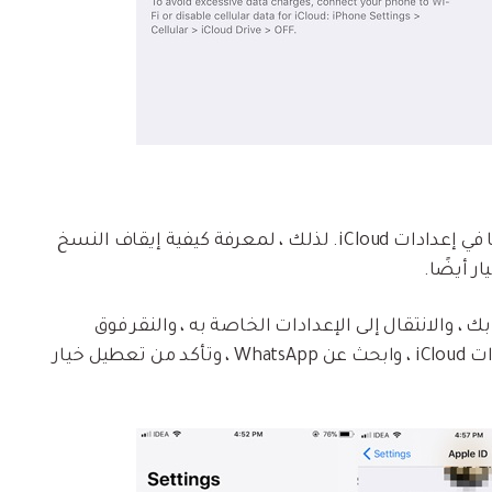
في بعض طرز iOS ، تتوفر ميزة WhatsApp sync أيضًا في إعدادات iCloud. لذلك ، لمعرفة كيفية إيقاف النسخ
قط إلغاء قفل جهاز iPhone الخاص بك ، والانتقال إلى الإعدادات الخاصة به ، والنقر فوق
معرف Apple الخاص بك. بعد ذلك ، انتقل إلى إعدادات iCloud ، وابحث عن WhatsApp ، وتأكد من تعطيل خيار