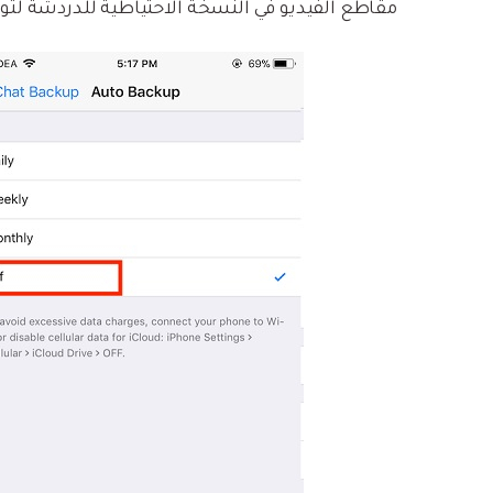
مقاطع الفيديو في النسخة الاحتياطية للدردشة لتوفير م