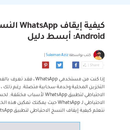
بسهولة
موسيقى والمزيد.
استعادة الفيديو ا
استفادة من Android الجديد.
نصائح نقل iCloud
مشاهدة جميع المنتج
ما مدى روعة ا
بيانات الهاتف؟
Android: أبسط دليل
كتب بواسطة
Sulaiman Aziz
|
إذا كنت من مستخدمي tsApp
التخزين المحلية وخدمة سحابية متصلة. رغم ذلك ،
الاحتياطي لتطبيق WhatsApp ل
الاحتياطي لـ WhatsApp حيث يمكنك ت
نتعلم كيفية إيقاف النسخ الاحتياطي لتطبيق WhatsApp على iPhone و Android هنا.