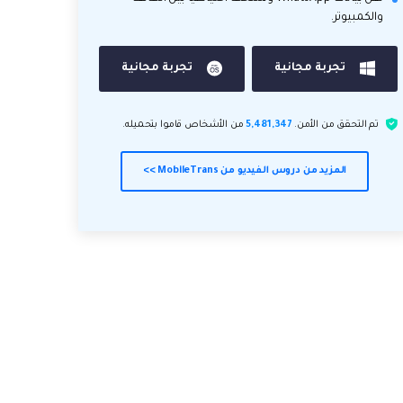
والكمبيوتر.
تجربة مجانية
تجربة مجانية
تم التحقق من الأمن.
5,481,347
من الأشخاص قاموا بتحميله.
المزيد من دروس الفيديو من MobileTrans >>