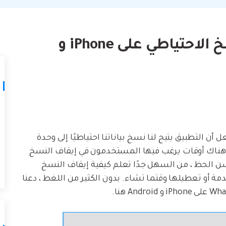
لتالف.
كيف تنقل
نصائح نقل iTunes
أفضل طر
حوّل iTunes إلى مدير وسائط قوي مع
ات
ستخدامك لـ iCloud لنقل
بعض النصائح البسيطة.
كيفية إيقاف WhatsApp النسخ الاحتياطي على iPhone و
تعلم المزيد
Wha ، فقد تعرف بالفعل أن التطبيق يتيح لنا نسخ بياناتنا احتياطيًا إلى وحدة
 هناك أوقات يرغب فيها المستخدمون في إيقاف النسخ
أسباب مختلفة. لحسن الحظ ، من السهل جدًا تعلم كيفية إيقاف النسخ
مكين هذه الخدمة أو تعطيلها وقتما تشاء. بدون الكثير من اللغط ، دعنا