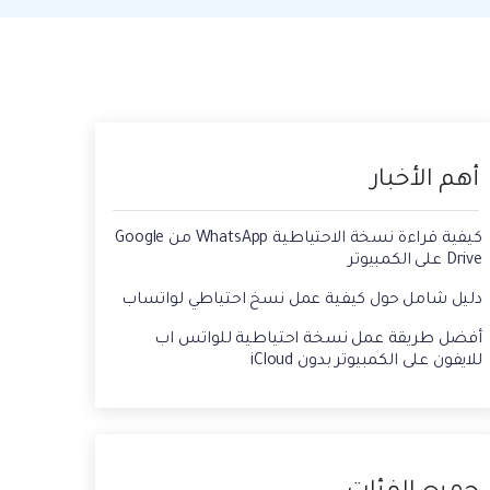
حفاظ الحالة ، وقراءة الدردشات المحذوفة،
 الصور من الايفون الى الكمبيوتر
واستخدام اثنين من WhatsApp، والمزيد من
أجلك.
يقة استعادة رسائل الواتس اب القديمه
أهم الأخبار
كيفية قراءة نسخة الاحتياطية WhatsApp من Google
Drive على الكمبيوتر
دليل شامل حول كيفية عمل نسخ احتياطي لواتساب
أفضل طريقة عمل نسخة احتياطية للواتس اب
للايفون على الكمبيوتر بدون iCloud