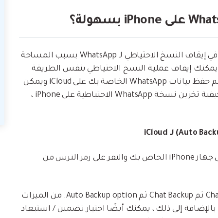
لقد لوحظ أن مستخدمي iPhone يرغبون في الغالب في إيقاف النسخ الاحتياطي لـ WhatsApp بسبب المساحة
 من الناحية المثالية ، يمكنك إيقاف عملية النسخ الاحتياطي بنفس الطريقة
التي قمت بتمكينها بها. بمجرد تعطيل الخيار ، لن يتم حفظ بيانات WhatsApp الخاصة بك على iCloud ويمكن
أن يكون لديك مساحة خالية كافية عليها. لمعرفة كيفية تخزين نسخة WhatsApp الاحتياطية على iPhone ،
في البداية ، تحتاج إلى تشغيل تطبيق WhatsApp على جهاز iPhone الخاص بك والنقر على رمز الترس من
الآن ، تصفح للوصول إلى WhatsApp Settings ثم Chats ثم Chat Backup ثم Auto Backup option. من الميزات
تاحة ، تأكد من ضبط خيار Auto Backup على "Off". بالإضافة إلى ذلك ، يمكنك أيضًا اختيار تضمين / استبعاد