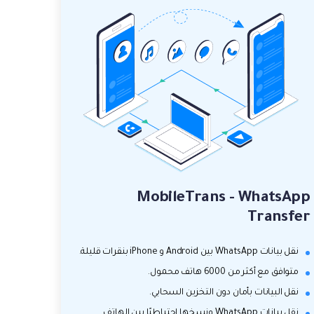
MobileTrans - WhatsApp
Transfer
نقل بيانات WhatsApp بين Android و iPhone بنقرات قليلة.
متوافق مع أكثر من 6000 هاتف محمول.
نقل البيانات بأمان دون التخزين السحابي.
نقل بيانات WhatsApp ونسخها احتياطيًا بين الهاتف