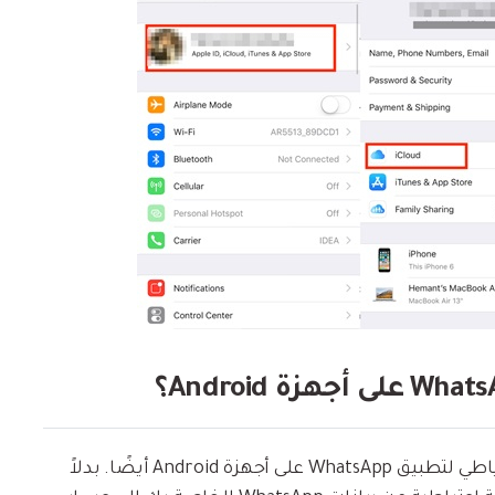
على غرار أجهزة iPhone ، يمكنك إيقاف النسخ الاحتياطي لتطبيق WhatsApp على أجهزة Android أيضًا. بدلاً