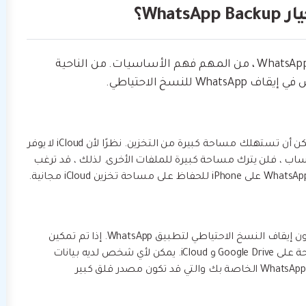
قبل أن نناقش كيفية إيقاف استعادة الوسائط في WhatsApp ، من المهم فهم الأساسيات. من الناحية
للنسخ الاحتياطي.
إذا كنت تستخدم WhatsApp لفترة من الوقت ، فيمكن أن تستهلك مساحة كبيرة من التخزين. نظرًا لأن iCloud لا يوفر
لحساب ، فلن يترك مساحة كبيرة للملفات الأخرى. لذلك ، قد ترغب
هذا هو أحد الأسباب الرئيسية التي تجعل الناس يحبون إيقاف النسخ الاحتياطي لتطبيق WhatsApp. إذا تم تمكين
الخيار ، فستكون بيانات WhatsApp الخاصة بك متاحة على Google Drive و iCloud. يمكن لأي شخص لديه بيانات
اعتماد Google أو iCloud الخاصة بك استرداد بيانات WhatsApp الخاصة بك والتي قد تكون مصدر قلق كبير