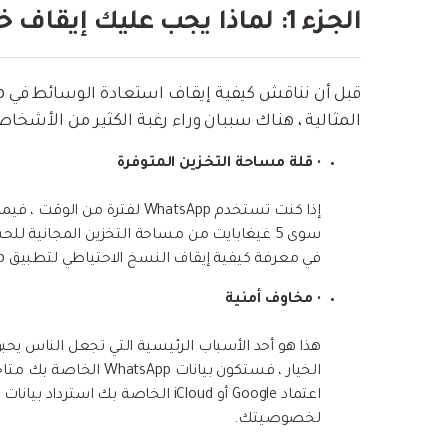
الجزء 1: لماذا يجب عليك إيقاف خيار WhatsApp Backup؟
المثالية ، هناك سببان وراء رغبة الكثير من الأشخاص في إيقاف WhatsApp 
•
قلة مساحة التخزين المتوفرة
سوى 5 غيغابايت من مساحة التخزين المجانية ل
في معرفة كيفية إيقاف النسخ الاحتياطي لتطبيق WhatsApp على iPhone للحفاظ على مساحة تخزين iCloud مجانية.
•
مخاوف أمنية
لخصوصيتك.