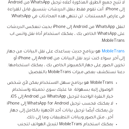
لا تتيح جميع الطرق المذكورة أعلاه ترحيل WhatsApp من Android
إلى iPhone. أنت تقوم فقط بنقل الدردشات بتنسيق قابل للقراءة
في عارض المستندات. لن تنتهي هذه المحادثات في WhatsApp.
لنقل WhatsApp من Android إلى iPhone بحيث تنعكس الدردشات
على WhatsApp الخاص بك ، يمكنك استخدام أداة نقل واتس اب
MobileTrans.
MobileTrans
هو برنامج حديث يساعدك على نقل البيانات من جهاز
إلى آخر. سواء كنت تريد نقل البيانات من Android إلى iPhone أو
تخزين الصور على جهاز الكمبيوتر الخاص بك ، يمكنك استخدامها.
دعنا نستكشف بعض ميزات MobileTrans بالتفصيل:
MobileTrans هو برنامج سهل الاستخدام يمكن لأي شخص
الوصول إليه بسهولة. ما عليك سوى تحميله واستخدام
خيار النقرة الواحدة لترحيل WhatsApp من Android إلى iOS.
لا يمكنك فحسب ترحيل WhatsApp for Android إلى iPhone
بل يمكنك أيضًا ترحيل بيانات أحد الأجهزة بالكامل إلى جهاز
آخر ، مثل الصور وبيانات التطبيقات وما إلى ذلك.
يمكنك استخدام MobileTrans لتبديل الهواتف لتجنب