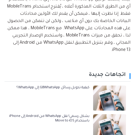
أي من الطرق الثلاث المذكورة أعلاه ، يُقترح استخدام MobileTrans
فقط. إذا نظرت إليها ، فيمكن أن يقدم لك الأولين محادثات
البيانات الخاصة بك دون أي متاعب ، ولكن لن تتمكن من الحصول
على هذه المحادثات على WhatsApp. مع MobileTrans ، هذا ممكن.
لذا ، تحقق من ميزات MobileTrans ، واستخدم الإصدار التجريبي
المجاني ، وقم بتنزيل التطبيق لنقل WhatsApp من Android إلى
iPhone 13.
اتجاهات جديدة
كيفية تحويل رسائل GBWhatsApp إلى WhatsApp؟
بشكل رسمي! نقل WhatsApp من Android إلى iPhone
باستخدام Move to iOS