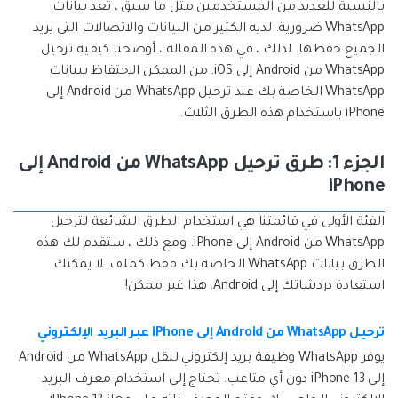
إعادة ضبط المصنع.
بالنسبة للعديد من المستخدمين مثل ما سبق ، تعد بيانات
WhatsApp ضرورية. لديه الكثير من البيانات والاتصالات التي يريد
نقل WhatsApp
الجميع حفظها. لذلك ، في هذه المقالة ، أوضحنا كيفية ترحيل
MobileTrans App
WhatsApp من Android إلى iOS. من الممكن الاحتفاظ ببيانات
نقل بيانات الهاتف وبيانات WhatsApp والملفات بين
تحديث iOS
WhatsApp الخاصة بك عند ترحيل WhatsApp من Android إلى
الأجهزة.
iPhone باستخدام هذه الطرق الثلاث.
تعقب الموقع
Status Saver for WhatsApp
الجزء 1: طرق ترحيل WhatsApp من Android إلى
حفاظ الحالة ، وقراءة الدردشات المحذوفة، واستخدام
iPhone
اثنين من WhatsApp، والمزيد من أجلك.
الفئة الأولى في قائمتنا هي استخدام الطرق الشائعة لترحيل
WhatsApp من Android إلى iPhone. ومع ذلك ، ستقدم لك هذه
الطرق بيانات WhatsApp الخاصة بك فقط كملف. لا يمكنك
استعادة دردشاتك إلى Android. هذا غير ممكن!
ترحيل WhatsApp من Android إلى iPhone عبر البريد الإلكتروني
يوفر WhatsApp وظيفة بريد إلكتروني لنقل WhatsApp من Android
إلى iPhone 13 دون أي متاعب. تحتاج إلى استخدام معرف البريد