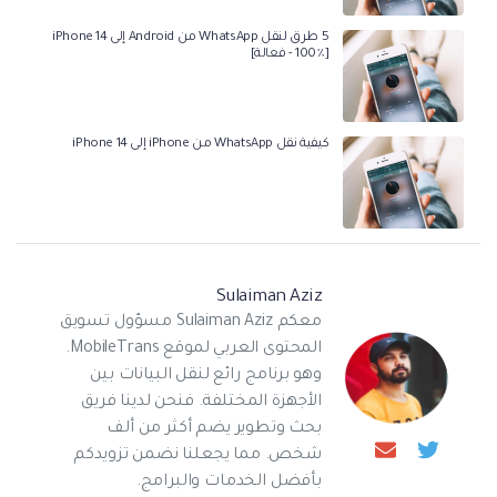
5 طرق لنقل WhatsApp من Android إلى iPhone 14
[100٪ - فعالة]
كيفية نقل WhatsApp من iPhone إلى iPhone 14
Sulaiman Aziz
معكم Sulaiman Aziz مسؤول تسويق
المحتوى العربي لموقع MobileTrans.
وهو برنامج رائع لنقل البيانات بين
الأجهزة المختلفة. فنحن لدينا فريق
بحث وتطوير يضم أكثر من ألف
شخص. مما يجعلنا نضمن تزويدكم
بأفضل الخدمات والبرامج.