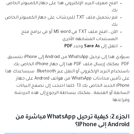
افتح معرف البريد الإلكتروني هذا على جهاز الكمبيوتر الخاص
بك.
قم بتحميل ملف TXT للدردشات على جهاز الكمبيوتر الخاص
بك.
الآن ، افتح ملف TXT في MS word أو في برامج فتح
المستندات المشابهة الأخرى.
انتقل إلى
Save As
وحدد
PDF
.
سيؤدي هذا إلى ترحيل WhatsApp من Android إلى iPhone بتنسيق
PDF. يمكنك إرسال ملف PDF هذا إلى جهاز iPhone الخاص بك
باستخدام البريد الإلكتروني أو النقل عبر Bluetooth. سيساعدك هذا
على تأمين محادثات WhatsApp من هواتف Android على جهاز
iPhone الجديد الخاص بك 13. كلما احتجت إلى تصفح البيانات
السابقة أو القديمة ، يمكنك ببساطة الرجوع إلى هذه الدردشة
وقراءتها.
الجزء 2: كيفية ترحيل WhatsApp مباشرة من
Android إلى iPhone؟