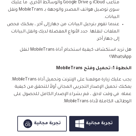
متاعب iCloud و Google Drive والوسائط الأخرى. ما عليك
سوى توصيل هواتف المصدر والوجهة بـ MobileTrans ونقل
البيانات.
عندما تقوم بترحيل البيانات من جهاز إلى آخر ، يمكنك فحص
الملفات لنقلها. حدد الأنواع المفضلة لديك وانقل البيانات
إلى جهاز آخر.
هل تريد استكشاف كيفية استخدام أداة MobileTrans لنقل
WhatsApp؟
الخطوة 1: تحميل وفتح MobileTrans
يجب عليك زيارة موقعنا على الإنترنت وتحميل أداة MobileTrans.
يمكنك تحميل الإصدار التجريبي المجاني أولاً للتحقق من كيفية
عمله. في وقت لاحق ، قم بشراء الإصدار الكامل للحصول على
الوظائف الكاملة لأداة MobileTrans.
تجربة مجانية
تجربة مجانية