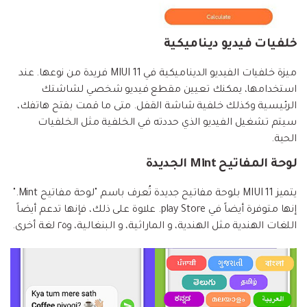
خلفيات فيديو ديناميكية
ميزة خلفيات الفيديو الديناميكية في MIUI 11 فريدة من نوعها. عند
استخدامها، يمكنك تعيين مقطع فيديو شخصي لشاشتك
الرئيسية وكذلك خلفية شاشة القفل. متى ما قمت بفتح هاتفك،
سيتم تشغيل الفيديو الذي حددته في الخلفية مثل الخلفيات
الحية.
لوحة المفاتيح Mint الجديدة
يتميز MIUI 11 بلوحة مفاتيح جديدة تُعرف باسم "لوحة مفاتيح Mint."
إنها متوفرة أيضاً في play Store. علاوة على ذلك، فإنها تدعم أيضاً
اللغات الهندية مثل الهندية، و الماراثية، و البنغالية، و٢٥ لغة أخرى.