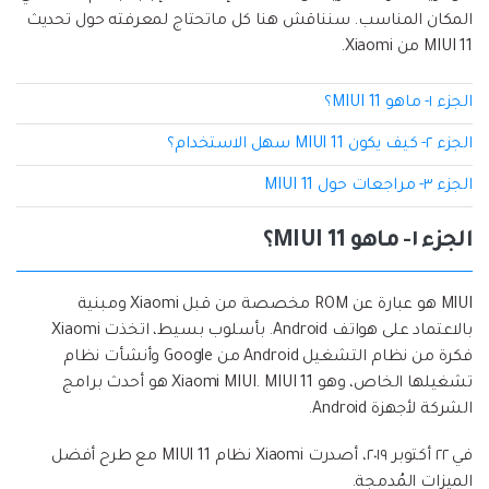
المكان المناسب. سنناقش هنا كل ماتحتاج لمعرفته حول تحديث
MIUI 11 من Xiaomi.
الجزء ١- ماهو MIUI 11؟
الجزء ٢- كيف يكون MIUI 11 سهل الاستخدام؟
الجزء ٣- مراجعات حول MIUI 11
الجزء ١- ماهو MIUI 11؟
MIUI هو عبارة عن ROM مخصصة من قبل Xiaomi ومبنية
بالاعتماد على هواتف Android. بأسلوب بسيط، اتخذت Xiaomi
فكرة من نظام التشغيل Android من Google وأنشأت نظام
تشغيلها الخاص، وهو Xiaomi MIUI. MIUI 11 هو أحدث برامج
الشركة لأجهزة Android.
في ٢٢ أكتوبر ٢٠١٩، أصدرت Xiaomi نظام MIUI 11 مع طرح أفضل
الميزات المُدمجة.