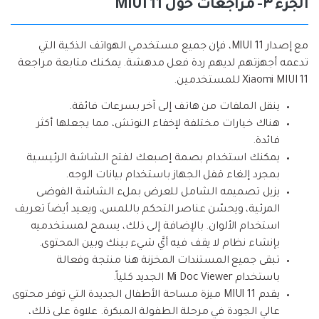
الجزء ٣- مراجعات حول MIUI 11
مع إصدار MIUI 11، فإن جميع مستخدمي الهواتف الذكية التي
تدعمه أجهزتهم لديهم ردة فعل مدهشة. يمكنك متابعة مراجعة
Xiaomi MIUI 11 للمستخدمين.
ينقل الملفات من هاتف إلى آخر بسرعات فائقة.
هناك خيارات مختلفة لإخفاء النوتش، مما يجعلها أكثر
فائدة.
يمكنك استخدام بصمة إصبعك لفتح الشاشة الرئيسية
بمجرد إلغاء قفل الجهاز باستخدام بيانات الوجه.
يزيل تصميمه الشامل للعرض بملء الشاشة الفوضى
المرئية، ويحسّن عناصر التحكم باللمس، ويعيد أيضاَ تعريف
استخدام الألوان. بالإضافة إلى ذلك، يسمح لمستخدميه
بإنشاء نظام لا يقف فيه أيَّ شيء بينك وبين المحتوى.
تبقى جميع المستندات المخزنة هنا منتجة وفعالة
باستخدام Mi Doc Viewer الجديد كلياً.
يقدم MIUI 11 ميزة مساحة الأطفال الجديدة التي توفر محتوى
عالي الجودة في مرحلة الطفولة المبكرة. علاوة على ذلك،