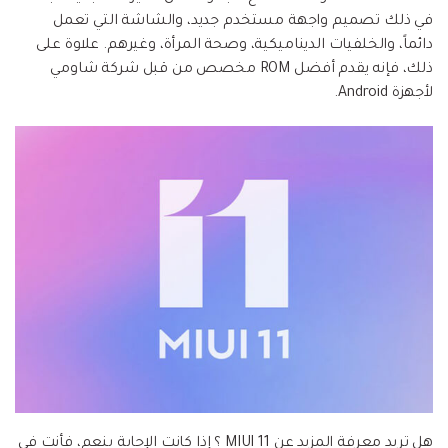
إعادة ضبط المصنع.
في ذلك تصميم واجهة مستخدم جديد، والشاشة التي تعمل
نقل WhatsApp
دائماً، والخلفيات الديناميكية، وصحة المرأة، وغيرهم. علاوة على
MobileTrans App
ذلك، فإنه يقدم أفضل ROM مخصص من قبل شركة شاومي
نقل بيانات الهاتف وبيانات WhatsApp والملفات بين
تحديث iOS
لأجهزة Android.
الأجهزة.
تعقب الموقع
Status Saver for WhatsApp
حفاظ الحالة ، وقراءة الدردشات المحذوفة، واستخدام
اثنين من WhatsApp، والمزيد من أجلك.
هل تريد معرفة المزيد عن MIUI 11 ؟ إذا كانت الإجابة بنعم، فأنت في