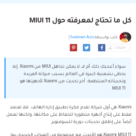
البحث
مشاهدة جميع المنتجات
إلى هاتف أو من هاتف إلى الكمبيوتر والعكس
Filmstock
الدعم
المواضيع الجديدة
FamiSafe
صحيح.
تأثيرات الفيديو والموسيقى والمزيد.
تحميل
الرقابة الأبوية والمراقبة.
Explore
كل ما تحتاج لمعرفته حول MIUI 11
Explore
تسجيل الدخول
المقالات المتميزة
مشاهدة جميع المنتجات
Backup & Restore
MobileTrans
ملخص
ملخص
نقل بيانات الجوال.
كتب بواسطة
Sulaiman Aziz
|
عمل نسخ احتياطي الهاتف وبيانات WhatsApp
تعلم المزيد
على الكمبيوتر، واستعادتها بسهولة
دمج ملفات PDF
Explore
Repairit
قوالب الرسم التخطيطي
استعادة الفيديو التالف.
ملخص
محول PDF
جديد
Playlist Transfer
سواء أعجبك ذلك أم لا، لا يمكن تجاهل MIUI من Xiaomi. إنه
مشاهدة جميع المنتجات
يحظى بشعبية كبيرة في العالم بسبب ميزاته الفريدة
نقل قوائم تشغيل الموسيقى من خدمة بث إلى
Video
قوالب PDF
أخرى.
وتحديثاته المنتظمة. آخر تحديث من Xiaomi لأجهزتها هو
MIUI 11.
Photo
Explore
ملخص
Creative Center
تطبيقات الهاتف
Xiaomi هي أول شركة تقدم فكرة تطبيق إدارة الهاتف. فلا تعتمد
فقط على إنتاج أجهزة متطورة للحفاظ على مكانتها، ولكنها تعمل
استعادة الصور
Mutsapper(سابق Wutsapper)
أيضاً على إطلاق تحديثات دورية للسوفتوير.
نقل بيانات WhatsApp و WhatsApp Business بدون
إصلاح الفيديو
Xiaomi MIUI 11 هو الأحدث مع مجموعة من الميزات الجديدة، بما