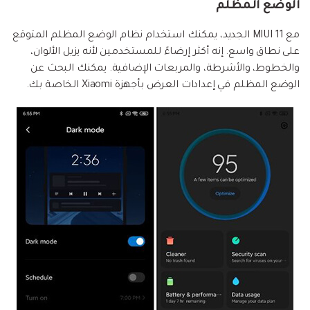
الوضع المظلم
مع MIUI 11 الجديد، يمكنك استخدام نظام الوضع المظلم المتوقع
على نطاق واسع. إنه أكثر إرضاءً للمستخدمين لأنه يزيل الألوان،
والخطوط، والأشرطة، والمربعات الإضافية. يمكنك البحث عن
الوضع المظلم في إعدادات العرض بأجهزة Xiaomi الخاصة بك.