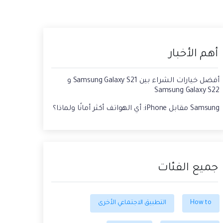
حفاظ الحالة ، وقراءة الدردشات المحذوفة،
 الصور من الايفون الى الكمبيوتر
واستخدام اثنين من WhatsApp، والمزيد من
أجلك.
يقة استعادة رسائل الواتس اب القديمه
أهم الأخبار
أفضل خيارات الشراء بين Samsung Galaxy S21 و
Samsung Galaxy S22
Samsung مقابل iPhone: أي الهواتف أكثر أمانًا ولماذا؟
جميع الفئات
How to
التطبيق الاجتماعي الأخرى