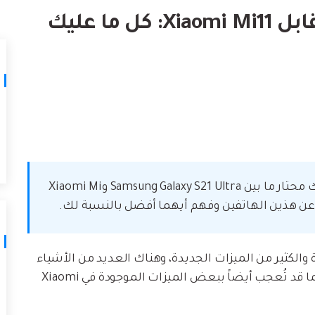
لتالف.
كيف تنقل
Samsung Galaxy S21 Ultra مقابل Xiaomi Mi11: كل ما عليك
نصائح نقل iTunes
أفضل طر
حوّل iTunes إلى مدير وسائط قوي مع
ات
ستخدامك لـ iCloud لنقل
بعض النصائح البسيطة.
تعلم المزيد
هل تنوي شراء هاتف محمول جديد في 2021 لكنك محتار ما بين Samsung Galaxy S21 Ultra وXiaomi Mi
 والكثير من الميزات الجديدة، وهناك العديد من الأشياء
التي قد تحبها أكثر في Samsung Galaxy S21 Ultra، كما قد تُعجب أيضاً ببعض الميزات الموجودة في Xiaomi