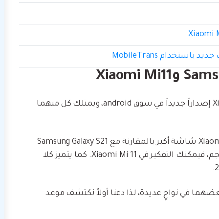
يعد كل من Samsung Galaxy S21 Ultra وXiaomi Mi 11 إصداراً جديداً في سوق android، ويمتلك كل منهما
عند الحديث عن شاشة العرض، يمتلك Xiaomi Mi 11 Pro شاشة أكبر بالمقارنة مع Samsung Galaxy S21
Ultra، لذا في حال كنت تفضل امتلاك هاتف كبير الحجم، فيمكنك التفكير في Xiaomi Mi 11. كما يتميز كلا
هما في نواحٍ عديدة، لذا دعنا أولاً نكتشف موعد