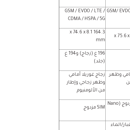
GSM / EVDO / LTE /
GSM/ EVDO
CDMA / HSPA / 5G
164.3 x 74.6 x 8.1
mm
196 غ (زجاج) و194 غ
(جلد)
مامي وظهر
زجاج غوريلا أمامي
ن
وظهر زجاجي وإطار
من الألومنيوم
SIM مفرد أو مزدوج (Nano
SIM مزدوج
لغبار/الماء