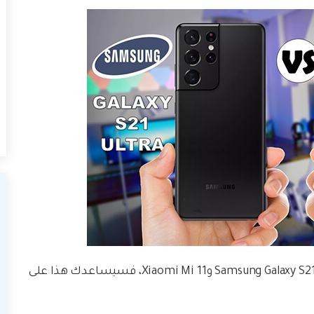
ألقِ نظرة على هذه المقالة لتعرف المزيد عن Samsung Galaxy S21 Ultra وXiaomi Mi 11، فسيساعدك هذا على