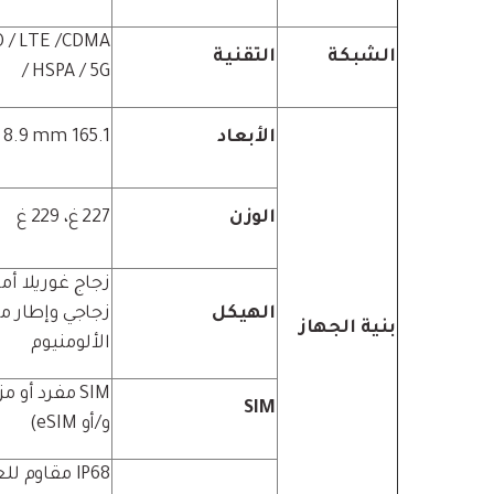
 / LTE /CDMA
الشبكة
التقنية
/ HSPA / 5G
الأبعاد
165.1 x 75.6 x 8.9 mm
الوزن
227 غ، 229 غ
زجاج غوريلا أ
الهيكل
زجاجي وإطار م
بنية الجهاز
الألومنيوم
SIM
و/أو eSIM)
IP68 مقاوم ل