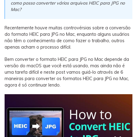
Backup e restauração
como posso converter vários arquivos HEIC para JPG no
Mac?
Fazer backup de até 18 tipos de dados e dados do
WhatsApp para o computador. E restaurar
backups facilmente.
Recentemente houve muitas controvérsias sobre a conversão
do formato HEIC para JPG no Mac, enquanto alguns usuários
não têm o conhecimento de como fazer o trabalho, outros
Recuperar visulização única de WhatsApp
apenas acham o processo difícil.
Recupere todas as mídias de visulização única do
WhatsApp — fotos, vídeos e mensagens de voz.
Bem converter o formato HEIC para JPG no Mac depende da
versão do macOS que você está usando, mas ainda não é
uma tarefa difícil e neste post vamos guiá-lo através de 6
maneiras para converter os formatos HEIC para JPG no Mac,
App
agora é só continuar lendo.
Mutsapper
Transferir dados do WhatsApp e WhatsApp
Business sem redefinição de fábrica.
MobileTrans App