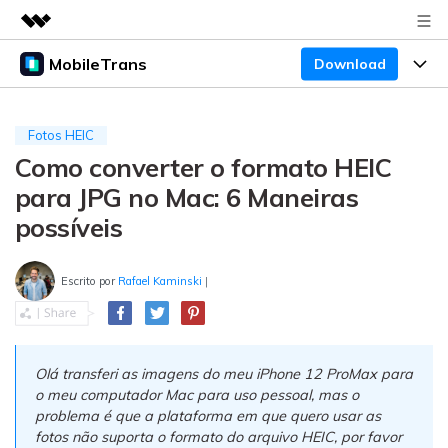
MobileTrans
Download
Produtos em destaque
Criatividade digital com IA generativa
Produtos
Negócios
Utilitários
Fotos HEIC
Visão geral
Como converter o formato HEIC
Preços
Sobre nós
Desktop
Soluções
para JPG no Mac: 6 Maneiras
Sala de imprensa
Centro de apoio
Preços para Windows
Transferência do WhatsApp
possíveis
Transferir o WhatsApp e o WhatsApp Business
Loja
Blogs
Guia de usuario
Preços para Mac
entre dispositivos Android e iOS.
Escrito por
Rafael Kaminski
|
Temas em Destaque
Suporte
FAQ
Preços para empresas
Transferência de celular
BUSCAR
Temas em Destaque
Transferir mensagens, fotos, vídeos e muito mais
Olá transferi as imagens do meu iPhone 12 ProMax para
Mais suporte
Preços Educacionais
de celular para outro, celular para computador e
Download
Temas em Destaque
o meu computador Mac para uso pessoal, mas o
vice-versa.
problema é que a plataforma em que quero usar as
Concursos e eventos
fotos não suporta o formato do arquivo HEIC, por favor