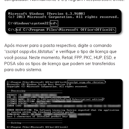
Após mover para a pasta respectiva, digite o comando
“cscript ospp.vbs /dstatus” e verifique o tipo de licença que
você possui. Neste momento, Retail, FPP, PKC, HUP, ESD, e
POSA são os tipos de licença que podem ser transferidos
para outro sistema.