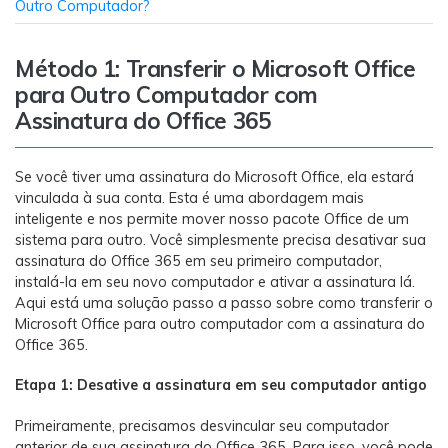
Transferir dados do telefone, dados do
Outro Computador?
WhatsApp e arquivos entre dispositivos.
Método 1: Transferir o Microsoft Office
WeLastseen
para Outro Computador com
O WeLastseen mantém seu WhatsApp conectado
Assinatura do Office 365
e informado.
Se você tiver uma assinatura do Microsoft Office, ela estará
vinculada à sua conta. Esta é uma abordagem mais
inteligente e nos permite mover nosso pacote Office de um
sistema para outro. Você simplesmente precisa desativar sua
assinatura do Office 365 em seu primeiro computador,
instalá-la em seu novo computador e ativar a assinatura lá.
Aqui está uma solução passo a passo sobre como transferir o
Microsoft Office para outro computador com a assinatura do
Office 365.
Etapa 1: Desative a assinatura em seu computador antigo
Primeiramente, precisamos desvincular seu computador
anterior de sua assinatura do Office 365. Para isso, você pode