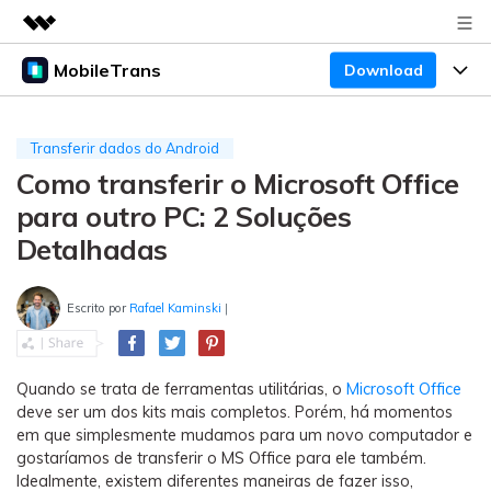
MobileTrans
Download
Produtos em destaque
Criatividade digital com IA generativa
Produtos
Negócios
Utilitários
Transferir dados do Android
Visão geral
Como transferir o Microsoft Office
Preços
Sobre nós
Desktop
Soluções
para outro PC: 2 Soluções
Sala de imprensa
Centro de apoio
Preços para Windows
Transferência do WhatsApp
Detalhadas
Transferir o WhatsApp e o WhatsApp Business
Loja
Blogs
Guia de usuario
Preços para Mac
entre dispositivos Android e iOS.
Escrito por
Rafael Kaminski
|
Temas em Destaque
Suporte
FAQ
Preços para empresas
Transferência de celular
BUSCAR
Temas em Destaque
Transferir mensagens, fotos, vídeos e muito mais
Quando se trata de ferramentas utilitárias, o
Microsoft Office
Mais suporte
deve ser um dos kits mais completos. Porém, há momentos
Preços Educacionais
de celular para outro, celular para computador e
Download
Temas em Destaque
em que simplesmente mudamos para um novo computador e
vice-versa.
gostaríamos de transferir o MS Office para ele também.
Concursos e eventos
Idealmente, existem diferentes maneiras de fazer isso,