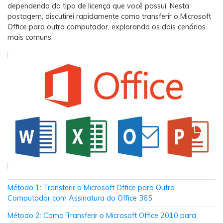
Backup e restauração
dependendo do tipo de licença que você possui. Nesta
postagem, discutirei rapidamente como transferir o Microsoft
Fazer backup de até 18 tipos de dados e dados do
Office para outro computador, explorando os dois cenários
WhatsApp para o computador. E restaurar
mais comuns.
backups facilmente.
Recuperar visulização única de WhatsApp
Recupere todas as mídias de visulização única do
WhatsApp — fotos, vídeos e mensagens de voz.
App
Mutsapper
Transferir dados do WhatsApp e WhatsApp
Business sem redefinição de fábrica.
Método 1: Transferir o Microsoft Office para Outro
Computador com Assinatura do Office 365
MobileTrans App
Método 2: Como Transferir o Microsoft Office 2010 para