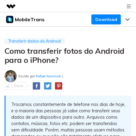
MobileTrans
Download
Produtos em destaque
Criatividade digital com IA generativa
Produtos
Negócios
Utilitários
Transferir dados do Android
Visão geral
Como transferir fotos do Android
Preços
Sobre nós
Desktop
Soluções
para o iPhone?
Sala de imprensa
Centro de apoio
Preços para Windows
Transferência do WhatsApp
Transferir o WhatsApp e o WhatsApp Business
Escrito por
Rafael Kaminski
|
Loja
Blogs
Guia de usuario
Preços para Mac
entre dispositivos Android e iOS.
Temas em Destaque
Suporte
FAQ
Preços para empresas
Transferência de celular
BUSCAR
Trocamos constantemente de telefone nos dias de hoje,
Temas em Destaque
Transferir mensagens, fotos, vídeos e muito mais
e a maioria das pessoas já sabe como transferir seus
Mais suporte
Preços Educacionais
de celular para outro, celular para computador e
Download
dados de um dispositivo para outro. Arquivos como
Temas em Destaque
vice-versa.
contatos, músicas, fotos etc. podem ser transferidos
sem dificuldade. Porém, muitas pessoas usam métodos
Concursos e eventos