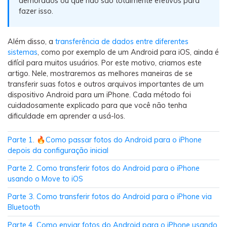
demorados ou que não são totalmente efetivos para
Backup e restauração
fazer isso.
Fazer backup de até 18 tipos de dados e dados do
WhatsApp para o computador. E restaurar
backups facilmente.
Além disso, a
transferência de dados entre diferentes
sistemas
, como por exemplo de um Android para iOS, ainda é
difícil para muitos usuários. Por este motivo, criamos este
Recuperar visulização única de WhatsApp
artigo. Nele, mostraremos as melhores maneiras de se
Recupere todas as mídias de visulização única do
transferir suas fotos e outros arquivos importantes de um
WhatsApp — fotos, vídeos e mensagens de voz.
dispositivo Android para um iPhone. Cada método foi
cuidadosamente explicado para que você não tenha
dificuldade em aprender a usá-los.
App
Parte 1. 🔥Como passar fotos do Android para o iPhone
depois da configuração inicial
Mutsapper
Parte 2. Como transferir fotos do Android para o iPhone
Transferir dados do WhatsApp e WhatsApp
usando o Move to iOS
Business sem redefinição de fábrica.
Parte 3. Como transferir fotos do Android para o iPhone via
Bluetooth
MobileTrans App
Parte 4. Como enviar fotos do Android para o iPhone usando