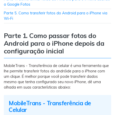
Transferir dados do telefone, dados do
o Google Fotos
WhatsApp e arquivos entre dispositivos.
Parte 5. Como transferir fotos do Android para o iPhone via
Wi-Fi
WeLastseen
O WeLastseen mantém seu WhatsApp conectado
Parte 1. Como passar fotos do
e informado.
Android para o iPhone depois da
configuração inicial
MobileTrans - Transferência de celular é uma ferramenta que
lhe permite transferir fotos do andróide para o iPhone com
um clique. É melhor porque você pode transferir dados
mesmo que tenha configurado seu novo iPhone, dê uma
olhada em suas características abaixo:
MobileTrans - Transferência de
Celular