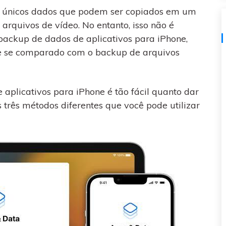
visulização única do
os únicos dados que podem ser copiados em um
WhatsApp — fotos, vídeos e
arquivos de vídeo. No entanto, isso não é
mensagens de voz.
ackup de dados de aplicativos para iPhone,
SAIBA MAIS
e se comparado com o backup de arquivos
 aplicativos para iPhone é tão fácil quanto dar
 três métodos diferentes que você pode utilizar