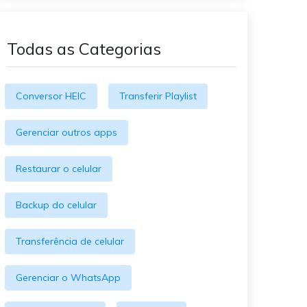
O WeLastseen mantém seu
atividades!
WhatsApp conectado e
informado.
Todas as Categorias
Conversor HEIC
Transferir Playlist
Gerenciar outros apps
Restaurar o celular
Backup do celular
Transferência de celular
Gerenciar o WhatsApp