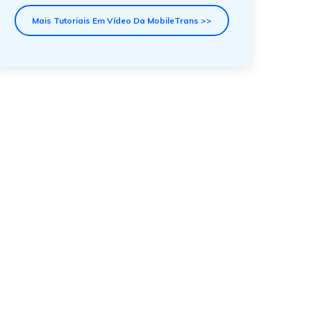
Mais Tutoriais Em Vídeo Da MobileTrans >>