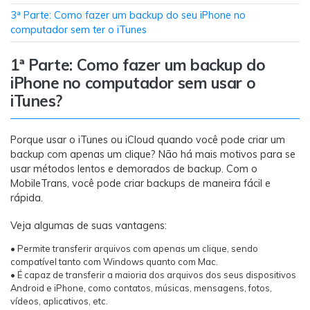
Transferir dados do telefone, dados do
3ª Parte: Como fazer um backup do seu iPhone no
WhatsApp e arquivos entre dispositivos.
computador sem ter o iTunes
WeLastseen
1ª Parte: Como fazer um backup do
O WeLastseen mantém seu WhatsApp conectado
iPhone no computador sem usar o
e informado.
iTunes?
Porque usar o iTunes ou iCloud quando você pode criar um
backup com apenas um clique? Não há mais motivos para se
usar métodos lentos e demorados de backup. Com o
MobileTrans, você pode criar backups de maneira fácil e
rápida.
Veja algumas de suas vantagens:
• Permite transferir arquivos com apenas um clique, sendo
compatível tanto com Windows quanto com Mac.
• É capaz de transferir a maioria dos arquivos dos seus dispositivos
Android e iPhone, como contatos, músicas, mensagens, fotos,
vídeos, aplicativos, etc.