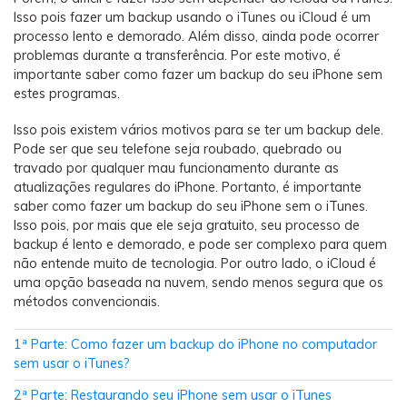
Backup e restauração
Isso pois fazer um backup usando o iTunes ou iCloud é um
Fazer backup de até 18 tipos de dados e dados do
processo lento e demorado. Além disso, ainda pode ocorrer
WhatsApp para o computador. E restaurar
problemas durante a transferência. Por este motivo, é
backups facilmente.
importante saber como fazer um backup do seu iPhone sem
estes programas.
Recuperar visulização única de WhatsApp
Isso pois existem vários motivos para se ter um backup dele.
Recupere todas as mídias de visulização única do
Pode ser que seu telefone seja roubado, quebrado ou
travado por qualquer mau funcionamento durante as
WhatsApp — fotos, vídeos e mensagens de voz.
atualizações regulares do iPhone. Portanto, é importante
saber como fazer um backup do seu iPhone sem o iTunes.
Isso pois, por mais que ele seja gratuito, seu processo de
App
backup é lento e demorado, e pode ser complexo para quem
não entende muito de tecnologia. Por outro lado, o iCloud é
uma opção baseada na nuvem, sendo menos segura que os
Mutsapper
métodos convencionais.
Transferir dados do WhatsApp e WhatsApp
Business sem redefinição de fábrica.
1ª Parte: Como fazer um backup do iPhone no computador
sem usar o iTunes?
MobileTrans App
2ª Parte: Restaurando seu iPhone sem usar o iTunes