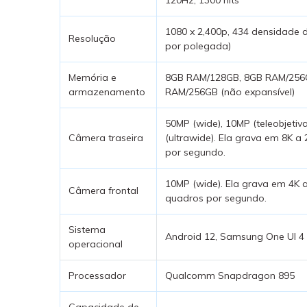
1080 x 2,400p, 434 densidade d
Resolução
por polegada)
Memória e
8GB RAM/128GB, 8GB RAM/256
armazenamento
RAM/256GB (não expansível)
50MP (wide), 10MP (teleobjetiv
Câmera traseira
(ultrawide). Ela grava em 8K a
por segundo.
10MP (wide). Ela grava em 4K 
Câmera frontal
quadros por segundo.
Sistema
Android 12, Samsung One UI 4
operacional
Processador
Qualcomm Snapdragon 895
Capacidade de