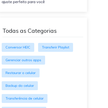
ajuste perfeito para você
O WeLastseen mantém seu
atividades!
WhatsApp conectado e
informado.
Todas as Categorias
Conversor HEIC
Transferir Playlist
Gerenciar outros apps
Restaurar o celular
Backup do celular
Transferência de celular