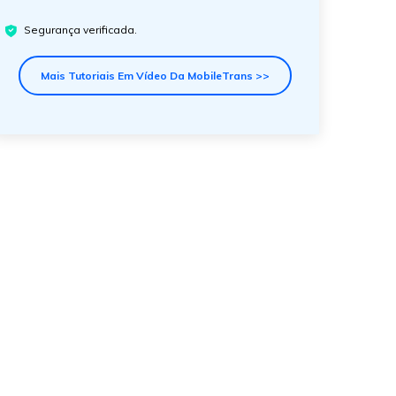
Segurança verificada.
Mais Tutoriais Em Vídeo Da MobileTrans >>