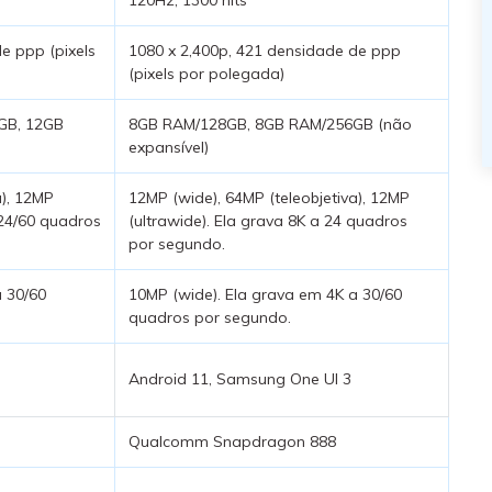
e ppp (pixels
1080 x 2,400p, 421 densidade de ppp
(pixels por polegada)
GB, 12GB
8GB RAM/128GB, 8GB RAM/256GB (não
expansível)
a), 12MP
12MP (wide), 64MP (teleobjetiva), 12MP
 24/60 quadros
(ultrawide). Ela grava 8K a 24 quadros
por segundo.
a 30/60
10MP (wide). Ela grava em 4K a 30/60
quadros por segundo.
Android 11, Samsung One UI 3
Qualcomm Snapdragon 888