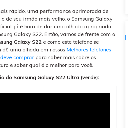
visulização única do
WhatsApp — fotos, vídeos e
mais rápido, uma performance aprimorada de
mensagens de voz.
 o de seu irmão mais velho, o Samsung Galaxy
SAIBA MAIS
cial, já é hora de dar uma olhada apropriada
amsung Galaxy S22.
Então, vamos de frente com o
msung Galaxy S22
e como este telefone se
 dê uma olhada em nossos
Melhores telefones
 deve comprar
para saber mais sobre os
uro e saber qual é o melhor para você.
ão do Samsung Galaxy S22 Ultra (verde):