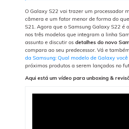
WhatsApp para o
computador. E restaurar
O Galaxy S22 vai trazer um processador 
backups facilmente.
câmera e um fator menor de forma do que
S21.
Agora que o Samsung Galaxy S22 é ofi
nos três modelos que integram a linha S
assunto e discutir os
detalhes do novo Sa
compara ao seu predecessor.
Vá e também
da Samsung: Qual modelo de Galaxy você
próximos produtos a serem lançados no fut
Aqui está um vídeo para unboxing & revis